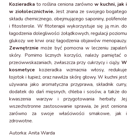
Kozieradka
to roślina ceniona zarówno
w kuchni, jak i
w ziołolecznictwie.
Jest znana ze swojego bogatego
składu chemicznego, obejmującego saponiny, polifenole
i fitosterole. W fitoterapii wykorzystuje się ją m.in. do
łagodzenia dolegliwości żołądkowych, regulacji poziomu
glukozy we krwi oraz łagodzenia objawów menopauzy.
Zewnętrznie
może być pomocna w leczeniu zapaleń
skóry. Pomimo licznych korzyści, należy pamiętać o
przeciwwskazaniach, zwłaszcza przy cukrzycy i ciąży.
W
kosmetyce
kozieradka wzmacnia włosy, redukuje
łojotok i łupież, oraz nawilża skórę głowy. W kuchni jest
używana jako aromatyczna przyprawa, składnik curry,
dodatek do dań mięsnych, chleba i sosów, a także do
kwaszenia warzyw i przygotowania herbaty. Jej
wszechstronne zastosowanie sprawia, że jest ceniona
zarówno za swoje właściwości smakowe, jak i
zdrowotne.
Autorka: Anita Warda