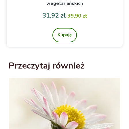
wegetariańskich
a
Cena
Cena podstawowa
31,92 zł
39,90 zł
Kupuję
Przeczytaj również