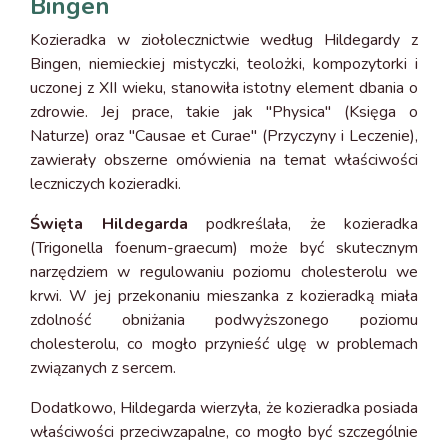
Bingen
Kozieradka w ziołolecznictwie według Hildegardy z
Bingen, niemieckiej mistyczki, teolożki, kompozytorki i
uczonej z XII wieku, stanowiła istotny element dbania o
zdrowie. Jej prace, takie jak "Physica" (Księga o
Naturze) oraz "Causae et Curae" (Przyczyny i Leczenie),
zawierały obszerne omówienia na temat właściwości
leczniczych kozieradki.
Święta Hildegarda
podkreślała, że kozieradka
(Trigonella foenum-graecum) może być skutecznym
narzędziem w regulowaniu poziomu cholesterolu we
krwi. W jej przekonaniu mieszanka z kozieradką miała
zdolność obniżania podwyższonego poziomu
cholesterolu, co mogło przynieść ulgę w problemach
związanych z sercem.
Dodatkowo, Hildegarda wierzyła, że kozieradka posiada
właściwości przeciwzapalne, co mogło być szczególnie