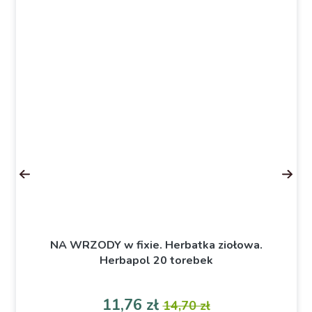
NA WRZODY w fixie. Herbatka ziołowa.
Herbapol 20 torebek
a
Cena
Cena podstawowa
11,76 zł
14,70 zł