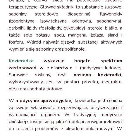
związki, z których wiele ma potencjalne działanie
terapeutyczne. Główne składniki to substancje śluzowe,
saponiny steroidowe (diosgenina), flawonoidy
(izoorientyna, izowiteksyna, orientyna, saponaryna),
garbniki, lipidy (fosfolipidy, glikolipidy), sterole, białko, a
także sole potasu, sodu, manganu, żelaza, siarki i
fosforu. Wśród najważniejszych substancji aktywnych
wymienia się saponiny oraz polifenole.
Kozieradka
wykazuje bogate spektrum
zastosowań w zielarstwie
i medycynie ludowej.
Surowiec roślinny, czyli
nasiona kozieradki,
wykorzystywany jest w postaci proszku, ekstraktu,
oleju oraz herbaty ziołowej.
W
medycynie ajurwedyjskiej
, kozieradka jest ceniona
za swoje właściwości rozgrzewające, oczyszczające i
wzmacniające organizm. W tradycyjnej medycynie
chińskiej stosuje się ją jako środek przeciwgorączkowy i
do leczenia problemów z układem pokarmowym. W