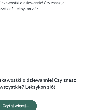
ekawostki o dziewannie! Czy znasz
CHLEBOWIEC
 wszystkie? Leksykon ziół
owoc tropik
kuchni rośl
Czytaj więcej...
Czytaj wię