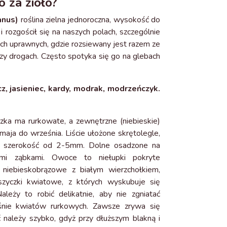
 za zioło?
anus)
roślina zielna jednoroczna, wysokość do
 rozgościł się na naszych polach, szczególnie
ch uprawnych, gdzie rozsiewany jest razem ze
rzy drogach. Często spotyka się go na glebach
cz, jasieniec, kardy, modrak, modrzeńczyk.
ka ma rurkowate, a zewnętrzne (niebieskie)
maja do września. Liście ułożone skrętolegle,
ne, szerokość od 2-5mm. Dolne osadzone na
mi ząbkami. Owoce to niełupki pokryte
niebieskobrązowe z białym wierzchołkiem,
szyczki kwiatowe, z których wyskubuje się
leży to robić delikatnie, aby nie zgniatać
śnie kwiatów rurkowych. Zawsze zrywa się
ć należy szybko, gdyż przy dłuższym blakną i