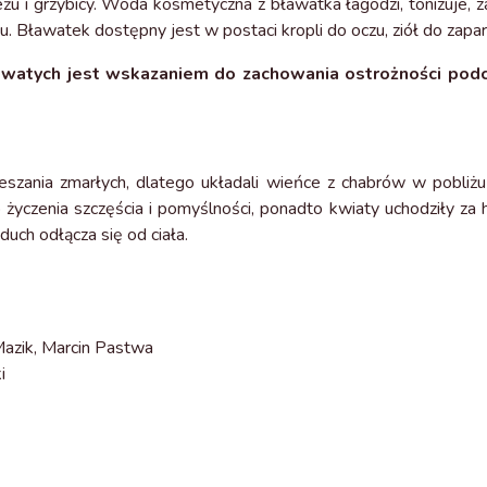
 i grzybicy. Woda kosmetyczna z bławatka łagodzi, tonizuje, 
Bławatek dostępny jest w postaci kropli do oczu, ziół do zapar
rowatych jest wskazaniem do zachowania ostrożności pod
zeszania zmarłych, dlatego układali wieńce z chabrów w pobl
życzenia szczęścia i pomyślności, ponadto kwiaty uchodziły za 
duch odłącza się od ciała.
 Mazik, Marcin Pastwa
i