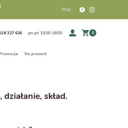
i
Blog
518 327 626
pn-pt: 10:00-18:00
0
Promocje
Na prezent
ziałanie, skład.