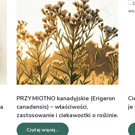
PRZYMIOTNO kanadyjskie (Erigeron
Ci
na
canadensis) – właściwości,
je
zastosowanie i ciekawostki o roślinie.
Leksykon ziół
Czytaj więcej...