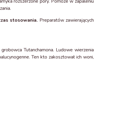
zamyka rozszerzone pory. Pomoże w zapaleniu
zania.
czas stosowania.
Preparatów zawierających
iżu grobowca Tutanchamona. Ludowe wierzenia
halucynogenne. Ten kto zakosztował ich woni,