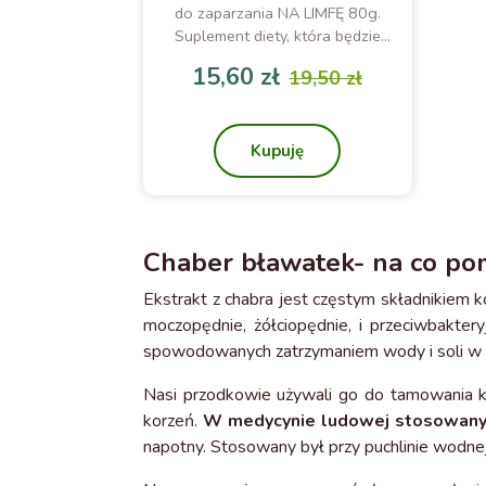
do zaparzania NA LIMFĘ 80g.
Suplement diety, która będzie
pomocna przy usuwaniu
15,60 zł
19,50 zł
nadmiernej ilości wody
Cena
Cena podstawowa
gromadzonej w organizmie.
Kupuję
Chaber bławatek- na co po
Ekstrakt z chabra jest częstym składnikiem k
moczopędnie, żółciopędnie, i przeciwbakter
spowodowanych zatrzymaniem wody i soli w 
Nasi przodkowie używali go do tamowania kr
korzeń.
W medycynie ludowej stosowany 
napotny. Stosowany był przy puchlinie wodne