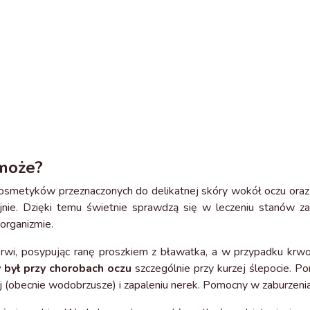
może?
osmetyków przeznaczonych do delikatnej skóry wokół oczu oraz ce
yjnie. Dzięki temu świetnie sprawdzą się w leczeniu stanów z
organizmie.
wi, posypując ranę proszkiem z bławatka, a w przypadku krwoto
był przy chorobach oczu
szczególnie przy kurzej ślepocie. P
j (obecnie wodobrzusze) i zapaleniu nerek. Pomocny w zaburzeni