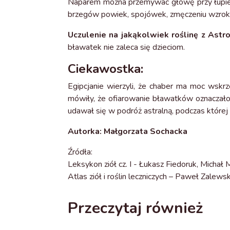
Naparem można przemywać głowę przy łupieżu
brzegów powiek, spojówek, zmęczeniu wzroku. 
Uczulenie na jakąkolwiek roślinę z Ast
bławatek nie zaleca się dzieciom.
Ciekawostka:
Egipcjanie wierzyli, że chaber ma moc wskr
mówiły, że ofiarowanie bławatków oznaczało 
udawał się w podróż astralną, podczas której 
Autorka: Małgorzata Sochacka
Źródła:
Leksykon ziół cz. I - Łukasz Fiedoruk, Michał
Atlas ziół i roślin leczniczych – Paweł Zalewsk
Przeczytaj również