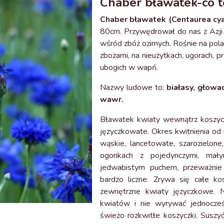
Chaber bławatek-co to
Chaber bławatek (Centaurea cy
80cm. Przywędrował do nas z Azji i
wśród zbóż ozimych. Rośnie na pola
zbożami, na nieużytkach, ugorach, p
ubogich w wapń.
Nazwy ludowe to:
białasy, głowa
wawr.
Bławatek kwiaty wewnątrz koszycz
języczkowate. Okres kwitnienia od 
wąskie, lancetowate, szarozielo
ogonkach z pojedynczymi, mały
jedwabistym puchem, przeważnie 
bardzo liczne. Zrywa się całe ko
zewnętrzne kwiaty języczkowe. Na
kwiatów i nie wyrywać jednocze
świeżo rozkwitłe koszyczki. Suszy