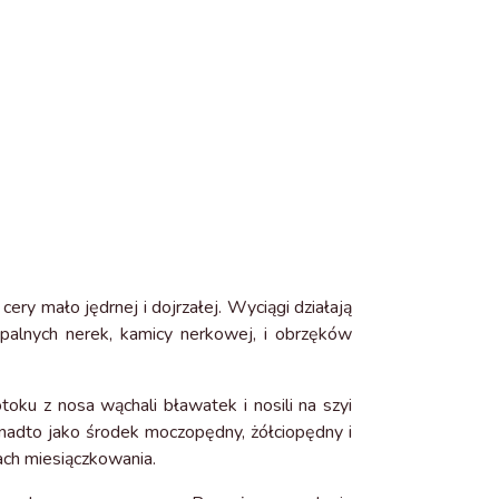
ry mało jędrnej i dojrzałej. Wyciągi działają
apalnych nerek, kamicy nerkowej, i obrzęków
ku z nosa wąchali bławatek i nosili na szyi
onadto jako środek moczopędny, żółciopędny i
ach miesiączkowania.