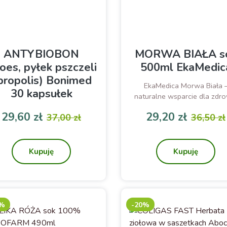
ANTYBIOBON
MORWA BIAŁA s
loes, pyłek pszczeli
500ml EkaMedic
 propolis) Bonimed
EkaMedica Morwa Biała 
30 kapsułek
naturalne wsparcie dla zdr
gospodarki cukrowej
tybiobon to suplement diety
29,60 zł
29,20 zł
37,00 zł
36,50 zł
arki BONIMED, który został
Cena
Cena podstawowa
Cena
Cena p
worzony z myślą o naturalnej
immunostymulacji.
Kupuję
Kupuję
0%
-20%