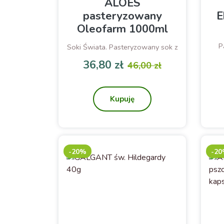
ALOES
pasteryzowany
E
Oleofarm 1000ml
P
Soki Świata. Pasteryzowany sok z
aloesu.
36,80 zł
46,00 zł
Cena
Cena podstawowa
Kupuję
-20%
-2