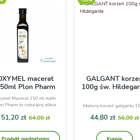
0%
-20%
OXYMEL macerat
GALGANT korze
50ml Plon Pharm
100g św. Hildega
ymel Macerat 250 ml marki
on Pharm to naturalny eliksir
Mielony korzeń galgantu 1
wia, który wspiera odporność
51,20 zł
44,80 zł
64,00 zł
56,00 zł
anizmu, poprawia trawienie i
Cena
Cena podstawowa
Cena
Cena p
maga w walce z pasożytami
elitowymi. Dzięki połączeniu
iodu, octu i macerowanych
Produkt niedostępny
Kupuję