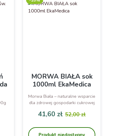
-20%
ń
MORWA BIAŁA sok
rda
1000ml EkaMedica
Morwa Biała – naturalne wsparcie
00g
dla zdrowej gospodarki cukrowej
41,60 zł
52,00 zł
odstawowa
Cena
Cena podstawowa
Produkt niedostępny