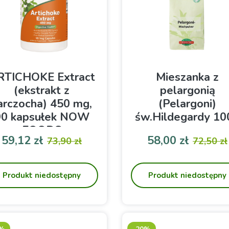
RTICHOKE Extract
Mieszanka z
(ekstrakt z
pelargonią
arczocha) 450 mg,
(Pelargoni)
90 kapsułek NOW
św.Hildegardy 10
FOODS
Mieszanka z pelargonią ś
59,12 zł
58,00 zł
73,90 zł
72,50 zł
Hildegardy
Cena
Cena podstawowa
Cena
Cena p
Karczoch- wsparcie układu
trawiennego
Produkt niedostępny
Produkt niedostępny