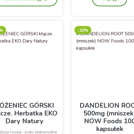
praw, jest to doskonały wybór
la całej rodziny, szukającej
naturalnego wsparcia
zdrowotnego.
0%
-20%
ÓŻENIEC GÓRSKI
DANDELION RO
ącze. Herbatka EKO
500mg (mniszek
Dary Natury
NOW Foods 10
kapsułek
iola rosea- zioło jednorodne