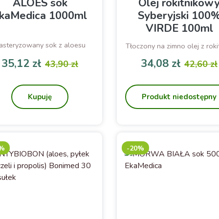
ALOES sok
Olej rokitnikow
kaMedica 1000ml
Syberyjski 100
VIRDE 100ml
asteryzowany sok z aloesu
Tłoczony na zimno olej z roki
syberyjskiego. Źródło
35,12 zł
34,08 zł
43,90 zł
42,60 zł
karetonoidów. 100ml
Cena
Cena podstawowa
Cena
Cena p
Kupuję
Produkt niedostępny
0%
-20%