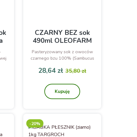
ok
CZARNY BEZ sok
a
490ml OLEOFARM
–
Pasteryzowany sok z owoców
owej
czarnego bzu 100% (Sambucus
nigra)
28,64 zł
35,80 zł
odstawowa
Cena
Cena podstawowa
Kupuję
-20%