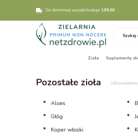
Do darmowej wysyłki brakuje:
199,00
Zioła
Suplementy di
Pozostałe zioła
100 produktów
Aloes
B
Głóg
J
Koper włoski
K