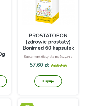
PROSTATOBON
(zdrowie prostaty)
Bonimed 60 kapsułek
0g
Suplement diety dla mężczyzn z
palmą sabałową i pokrzywą
w.
57,60 zł
72,00 zł
odstawowa
Cena
Cena podstawowa
Kupuję