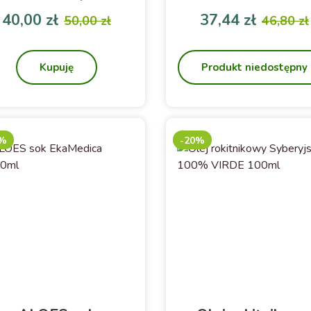
do zaparzania
Ekstrakt z korzenia mnisz
40,00 zł
37,44 zł
50,00 zł
46,80 zł
pospolitego (Taraxacum
Cena
Cena podstawowa
Cena
Cena p
officinale)
Kupuję
Produkt niedostępny
0%
-20%