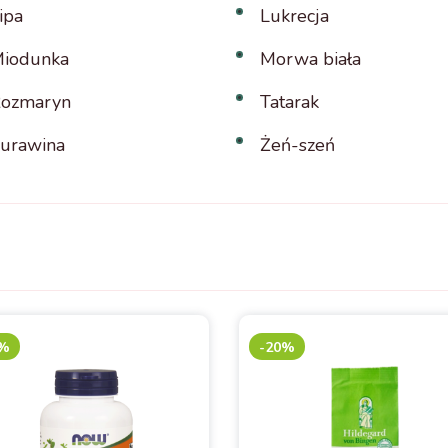
ipa
Lukrecja
iodunka
Morwa biała
ozmaryn
Tatarak
urawina
Żeń-szeń
0%
-20%