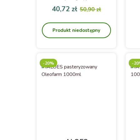
kapsułki. 2
40,72 zł
50,90 zł
Cena
Cena podstawowa
Produkt niedostępny
-20%
-2