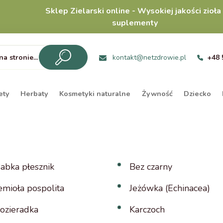
Sklep Zielarski online - Wysokiej jakości zioła 
suplementy
kontakt@netzdrowie.pl
+48 
ety
Herbaty
Kosmetyki naturalne
Żywność
Dziecko
abka płesznik
Bez czarny
emioła pospolita
Jeżówka (Echinacea)
ozieradka
Karczoch