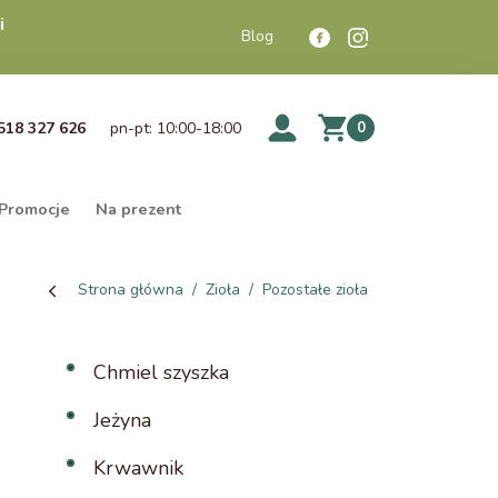
i
Blog
518 327 626
pn-pt: 10:00-18:00
0
Promocje
Na prezent
Strona główna
Zioła
Pozostałe zioła
Chmiel szyszka
Jeżyna
Krwawnik