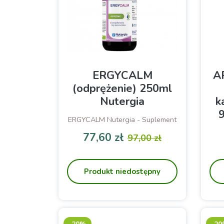
ERGYCALM
A
(odprężenie) 250ml
Nutergia
k
ERGYCALM Nutergia - Suplement
diety na relaks, uspokojenie i
77,60 zł
97,00 zł
wsparcie przy rzucaniu palenia
Cena
Cena podstawowa
Produkt niedostępny