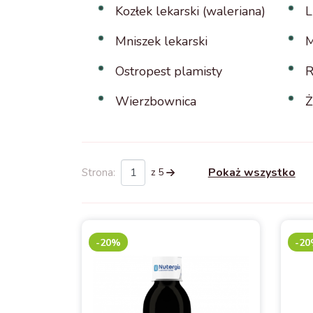
Kozłek lekarski (waleriana)
L
Mniszek lekarski
M
Ostropest plamisty
R
Wierzbownica
Ż
Pokaż wszystko
z 5
Strona:
-20%
-2