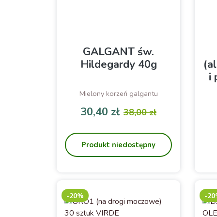
GALGANT św.
Hildegardy 40g
(a
i
Mielony korzeń galgantu
An
30,40 zł
38,00 zł
m
Cena
Cena podstawowa
st
Produkt niedostępny
-20%
-2