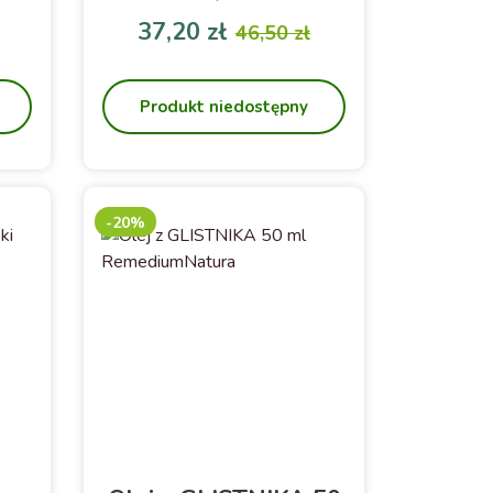
Hildegardy
ka
37,20 zł
46,50 zł
odstawowa
Cena
Cena podstawowa
Produkt niedostępny
-20%