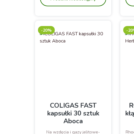
przy
d
-20%
-2
COLIGAS FAST
R
kapsułki 30 sztuk
kł
Aboca
Na wzdęcia i gazy jelitowe-
Rhod