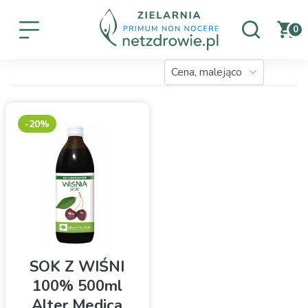
0
-20%
SOK Z WIŚNI
100% 500ml
Alter Medica