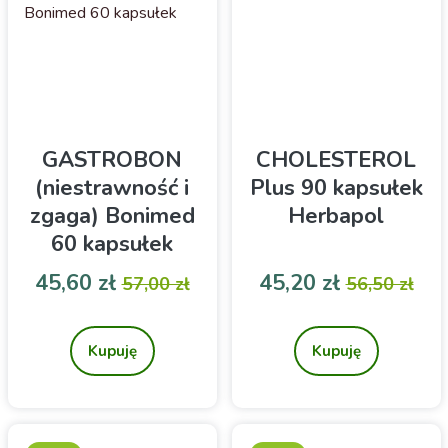
GASTROBON
CHOLESTEROL
(niestrawność i
Plus 90 kapsułek
zgaga) Bonimed
Herbapol
60 kapsułek
Cena
Cena podstawowa
Cena
Cena pod
45,60 zł
45,20 zł
57,00 zł
56,50 zł
Suplement diety z
Cholesterol + to
karczochem i mniszkiem
suplement diety
lekarskim
zawierający
Kupuję
Kupuję
sfermentowany czerwony
ryż. Na prawidłowy poziom
cholesterolu.