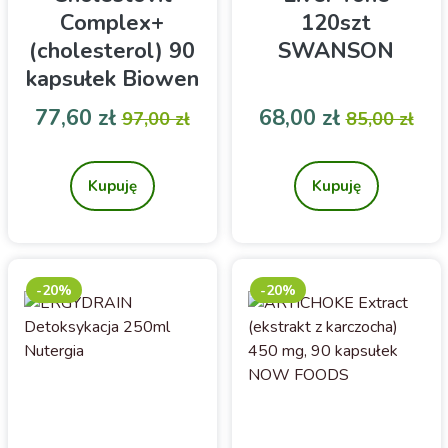
Complex+
120szt
(cholesterol) 90
SWANSON
kapsułek Biowen
Cena
Cena podstawowa
Cena
Cena pod
77,60 zł
68,00 zł
97,00 zł
85,00 zł
Wsparcie zdrowia serca i
Suplement diety
utrzymanie prawidłowego
poziomu cholesterolu
Kupuję
Kupuję
-20%
-20%