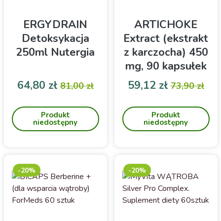
ERGYDRAIN
ARTICHOKE
Detoksykacja
Extract (ekstrakt
250ml Nutergia
z karczocha) 450
mg, 90 kapsułek
NOW FOODS
Cena
Cena podstawowa
Cena
Cena pod
64,80 zł
59,12 zł
81,00 zł
73,90 zł
Detoksykacja. Wsparcie
Karczoch- wsparcie układu
procesu redukcji wagi
trawiennego
Produkt
Produkt
niedostępny
niedostępny
-20%
-20%