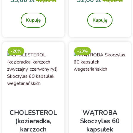
33,60 zł
32,00 zł
42,00 zł
40,00 zł
Kompozycja 3 ekstraktów
Suplement diety
roślinnych w kroplach.
Kupuję
Kupuję
-20%
-20%
CHOLESTEROL
WĄTROBA
(kozieradka,
Skoczylas 60
karczoch
kapsułek