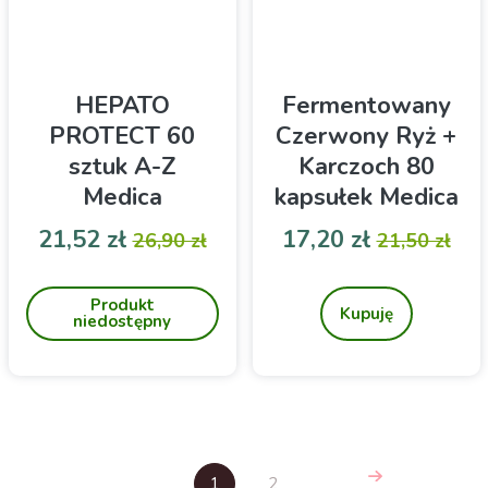
HEPATO
Fermentowany
PROTECT 60
Czerwony Ryż +
sztuk A-Z
Karczoch 80
Medica
kapsułek Medica
Herbs
Cena
Cena podstawowa
Cena
Cena pod
21,52 zł
17,20 zł
26,90 zł
21,50 zł
Suplement diety Hepato
Wspiera układ krążenia
Protect ma na celu
Produkt
wspomaganie zdrowia
Kupuję
niedostępny
wątroby oraz normalizację
gospodarki lipidowej
organizmu
1
2