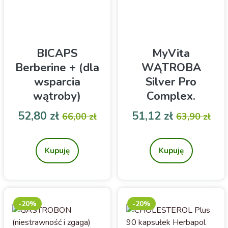
BICAPS
MyVita
Berberine + (dla
WĄTROBA
wsparcia
Silver Pro
wątroby)
Complex.
ForMeds 60
Suplement diety
Cena
Cena podstawowa
Cena
Cena pod
52,80 zł
51,12 zł
66,00 zł
63,90 zł
sztuk
60sztuk
Wsparcie wątroby.
My Vita WĄTROBA Silver
Połączenie ekstraktów z
Pro Complex. Suplement
korzenia berberysu
diety 60sztuk
Kupuję
Kupuję
indyjskiego, liści karczocha
i owoców ostropestu
plamistego
-20%
-20%