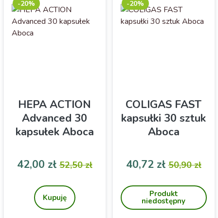
-20%
-20%
HEPA ACTION
COLIGAS FAST
Advanced 30
kapsułki 30 sztuk
kapsułek Aboca
Aboca
Cena
Cena podstawowa
Cena
Cena pod
42,00 zł
40,72 zł
52,50 zł
50,90 zł
Wspiera zdrowie wątroby i
Na wzdęcia i gazy
detoksykację
jelitowe- kapsułki. 2
Produkt
Kupuję
niedostępny