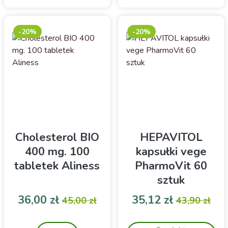
-20%
-20%
Cholesterol BIO
HEPAVITOL
400 mg. 100
kapsułki vege
tabletek Aliness
PharmoVit 60
sztuk
Cena
Cena podstawowa
Cena
Cena pod
36,00 zł
35,12 zł
45,00 zł
43,90 zł
Suplement diety BeOrganic
Wsparcie wątroby-
Cholesterol Complex
suplement diety z serii