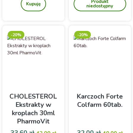
Produkt
zawiera składniki, które
Herballine
Kupuję
niedostępny
pomagają utrzymać
właściwy poziom
cholesterolu we krwi i
poprawiają metabolizm
lipidów.
-20%
-20%
CHOLESTEROL
Karczoch Forte
Ekstrakty w
Colfarm 60tab.
kroplach 30ml
PharmoVit
Cena
Cena podstawowa
Cena
Cena pod