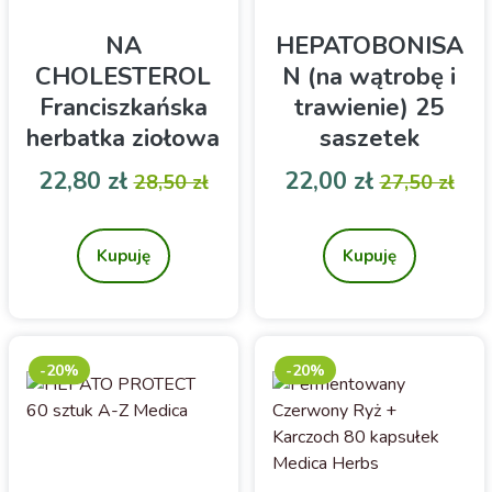
NA
HEPATOBONISA
CHOLESTEROL
N (na wątrobę i
Franciszkańska
trawienie) 25
herbatka ziołowa
saszetek
w saszetkach
Bonimed
Cena
Cena podstawowa
Cena
Cena pod
22,80 zł
22,00 zł
28,50 zł
27,50 zł
Herbata ziołowa.
Mieszanka 8 ziół -
Prawidłowy poziom
wsparcie wątroby i
cholesterolu i krążenie
procesu trawienia
Kupuję
Kupuję
naczyniowe.
-20%
-20%