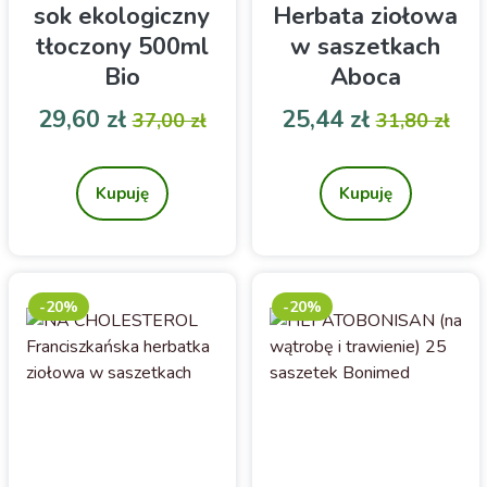
sok ekologiczny
Herbata ziołowa
tłoczony 500ml
w saszetkach
Bio
Aboca
Cena
Cena podstawowa
Cena
Cena pod
29,60 zł
25,44 zł
37,00 zł
31,80 zł
Sok kiszony
Na wzdęcia i gazy
jelitowe- herbatka ziołowa
Kupuję
Kupuję
-20%
-20%