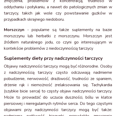
zmęczenia, problemów z koncentracją, trudności w
oddychaniu i połykaniu, a nawet do patologicznych zmian w
tarczycy, takich jak wole czy powstawanie guzków w
przypadkach skrajnego niedoboru.
Morszczyn
- popularne są także suplementy na bazie
morszczynu lub herbatki z morszczynu. Morszczyn jest
źródłem naturalnego jodu, co czyni go interesującym w
kontekście problemów z niedoczynnością tarczycy
Suplementy diety przy nadczynności tarczycy
Objawy nadczynności tarczycy mogą być różnorodne. Osoby
z nadczynnością tarczycy często odczuwają nadmierne
pobudzenie, nerwowość, drażliwość, trudności ze spaniem,
drżenie rąk i niemożność zrelaksowania się. Tachykardia
(szybkie bicie serca) to częsty objaw nadczynności tarczycy.
Może to prowadzić do uczucia duszności, bólu w klatce
piersiowej i nieregularnych rytmów serca. Do tego częstymi
objawami przy nadczynności tarczycy mogą być także: