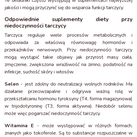
Te składniki często występują w suplementach najwyższej
jakości i mogą przyczynić się do wsparcia funkcji tarczycy.
Odpowiednie suplementy diety przy
niedoczynności tarczycy
Tarczyca reguluje wiele procesów metabolicznych i
odpowiada za właściwą równowagę hormonów i
przekaźników nerwowych. Przy niedoczynności tarczycy
mogą wystąpić takie objawy jak przyrost masy ciała,
zmęczenie, zwiększona wrażliwość na zimno, podatność na
infekcje, suchość skóry i włosów.
Selen
- jest zdolny do neutralizacji wolnych rodników. Ma
działanie przeciwzapalne i odgrywa ważną rolę w
przekształcaniu hormonu tyroksyny (T4, forma magazynowa)
w trijodotyroninę (T3, forma aktywna). Niedobór selenu
może więc pogarszać niedoczynność tarczycy.
Witamina E
- może występować w różnych formach,
znanych jako tokoferole. Są to substancje rozpuszczalne w