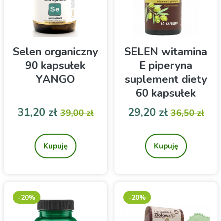
Selen organiczny
SELEN witamina
90 kapsułek
E piperyna
YANGO
suplement diety
60 kapsułek
Skoczylas
Cena
Cena podstawowa
Cena
Cena pod
31,20 zł
29,20 zł
39,00 zł
36,50 zł
Suplement diety
Suplement diety
Kupuję
Kupuję
-20%
-20%