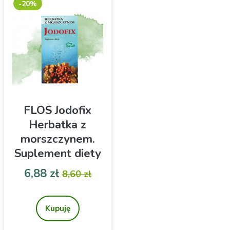
-20%
FLOS Jodofix
Herbatka z
morszczynem.
Suplement diety
Cena
Cena podstawowa
6,88 zł
8,60 zł
Herbata JODOFIX z
morszczynem
zawierającym jod. W
Kupuję
saszetkach do zaparzania.
20 sztuk.