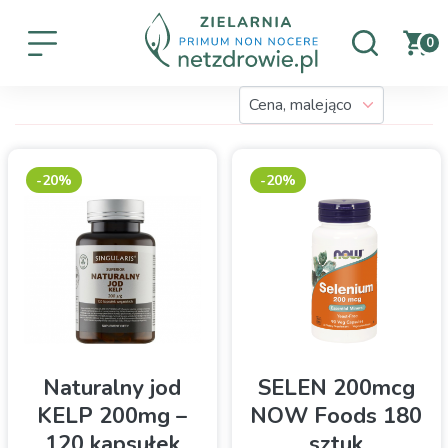
0
-20%
-20%
Naturalny jod
SELEN 200mcg
KELP 200mg –
NOW Foods 180
120 kapsułek
sztuk