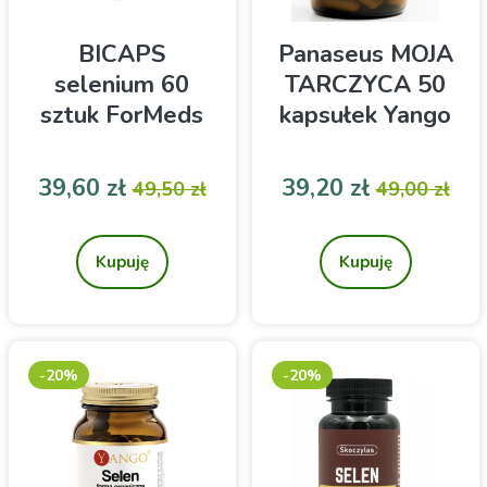
BICAPS
Panaseus MOJA
selenium 60
TARCZYCA 50
sztuk ForMeds
kapsułek Yango
Cena
Cena podstawowa
Cena
Cena pod
39,60 zł
39,20 zł
49,50 zł
49,00 zł
Suplement diety
Suplement diety
Kupuję
Kupuję
-20%
-20%