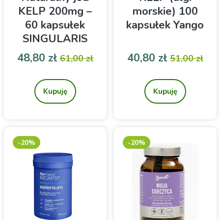
KELP 200mg –
morskie) 100
60 kapsułek
kapsułek Yango
SINGULARIS
Cena
Cena podstawowa
Cena
Cena pod
48,80 zł
40,80 zł
61,00 zł
51,00 zł
Naturalny Jod Kelp
Suplement diety
Singularis® – suplement
diety zawierający 200 µg
Kupuję
Kupuję
jodu z alg morskich (kelp).
Wsparcie funkcji
poznawczych, tarczycy i
układu nerwowego. 60
kapsułek wegańskich.
-20%
-20%