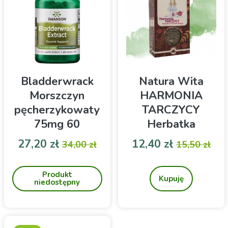
Bladderwrack
Natura Wita
Morszczyn
HARMONIA
pęcherzykowaty
TARCZYCY
75mg 60
Herbatka
kapsułek
ziołowa 80g
Cena
Cena podstawowa
Cena
Cena pod
27,20 zł
12,40 zł
34,00 zł
15,50 zł
SWANSON
Suplement diety
Natura Wita Herbatka
ziołowa do zaparzania
Produkt
HARMONIA
Kupuję
niedostępny
TARCZYCY 80g.
Suplement diety dla
prawidłowej
pracy tarczycy.