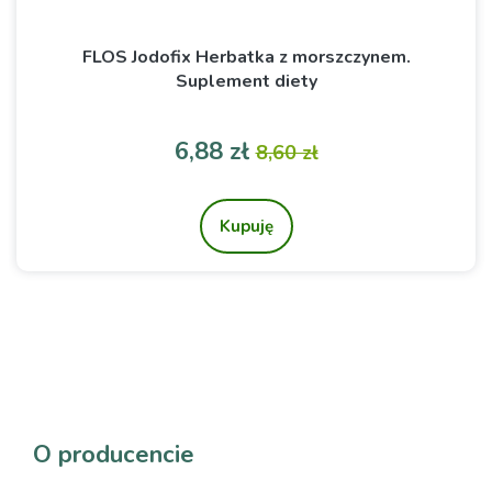
FLOS Jodofix Herbatka z morszczynem.
Suplement diety
Cena
Cena podstawowa
6,88 zł
8,60 zł
Kupuję
O producencie