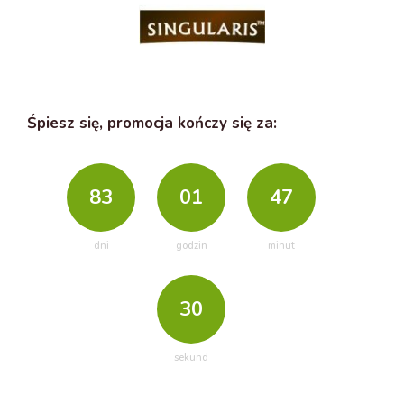
Śpiesz się, promocja kończy się za:
83
01
47
dni
godzin
minut
28
sekund