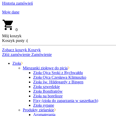
Historia zamówień
Moje dane
0
Mój koszyk
Koszyk pusty :(
Zobacz koszyk
Koszyk
Złóż zamówienie
Zamówienie
Zioła
Mieszanki ziołowe do picia
Zioła Ojca Sroki z Rychwałdu
Zioła Ojca Czesława Klimuszko
Zioła św. Hildegardy z Bingen
Zioła szwedzkie
Zioła Bonifratrów
Zioła na boreliozę
Fixy (zioła do zaparzania w saszetkach)
Zioła sypane
Produkty zielarskie
Aromaterapia