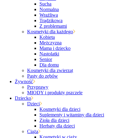
Sucha
Normalna
Wrażliwa
Trądzikowa
Z problemami
Kosmetyki dla każdego
Kobieta
Mężczyzna
Mama i dziecko
Nastolatki
Senior
Dla domu
Kosmetyki dla zwierząt
Pasty do zębów
Żywność
Przyprawy
MIODY i produkty pszczele
Dziecko
Dzieci
Kosmetyki dla dzieci
Suplementy i witaminy dla dzieci
Zioła dla dzieci
Herbaty dla dzieci
Ciąża
Kosmetyki w ciąży