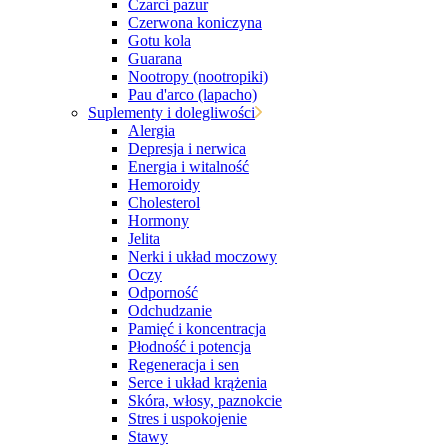
Czarci pazur
Czerwona koniczyna
Gotu kola
Guarana
Nootropy (nootropiki)
Pau d'arco (lapacho)
Suplementy i dolegliwości
Alergia
Depresja i nerwica
Energia i witalność
Hemoroidy
Cholesterol
Hormony
Jelita
Nerki i układ moczowy
Oczy
Odporność
Odchudzanie
Pamięć i koncentracja
Płodność i potencja
Regeneracja i sen
Serce i układ krążenia
Skóra, włosy, paznokcie
Stres i uspokojenie
Stawy