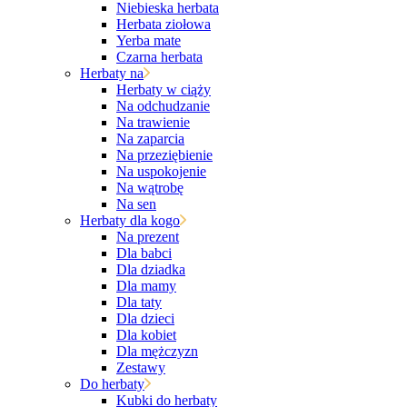
Niebieska herbata
Herbata ziołowa
Yerba mate
Czarna herbata
Herbaty na
Herbaty w ciąży
Na odchudzanie
Na trawienie
Na zaparcia
Na przeziębienie
Na uspokojenie
Na wątrobę
Na sen
Herbaty dla kogo
Na prezent
Dla babci
Dla dziadka
Dla mamy
Dla taty
Dla dzieci
Dla kobiet
Dla mężczyzn
Zestawy
Do herbaty
Kubki do herbaty