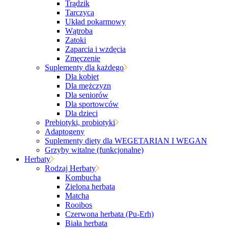
Trądzik
Tarczyca
Układ pokarmowy
Wątroba
Zatoki
Zaparcia i wzdęcia
Zmęczenie
Suplementy dla każdego
Dla kobiet
Dla mężczyzn
Dla seniorów
Dla sportowców
Dla dzieci
Prebiotyki, probiotyki
Adaptogeny
Suplementy diety dla WEGETARIAN I WEGAN
Grzyby witalne (funkcjonalne)
Herbaty
Rodzaj Herbaty
Kombucha
Zielona herbata
Matcha
Rooibos
Czerwona herbata (Pu-Erh)
Biała herbata