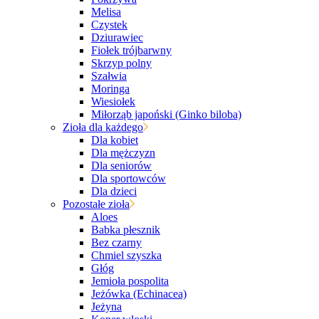
Melisa
Czystek
Dziurawiec
Fiołek trójbarwny
Skrzyp polny
Szałwia
Moringa
Wiesiołek
Miłorząb japoński (Ginko biloba)
Zioła dla każdego
Dla kobiet
Dla mężczyzn
Dla seniorów
Dla sportowców
Dla dzieci
Pozostałe zioła
Aloes
Babka płesznik
Bez czarny
Chmiel szyszka
Głóg
Jemioła pospolita
Jeżówka (Echinacea)
Jeżyna