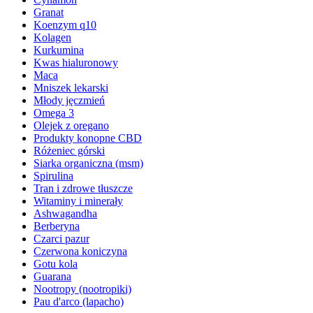
Granat
Koenzym q10
Kolagen
Kurkumina
Kwas hialuronowy
Maca
Mniszek lekarski
Młody jęczmień
Omega 3
Olejek z oregano
Produkty konopne CBD
Różeniec górski
Siarka organiczna (msm)
Spirulina
Tran i zdrowe tłuszcze
Witaminy i minerały
Ashwagandha
Berberyna
Czarci pazur
Czerwona koniczyna
Gotu kola
Guarana
Nootropy (nootropiki)
Pau d'arco (lapacho)