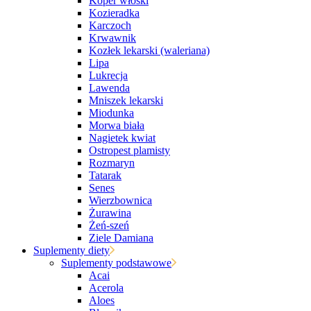
Koper włoski
Kozieradka
Karczoch
Krwawnik
Kozłek lekarski (waleriana)
Lipa
Lukrecja
Lawenda
Mniszek lekarski
Miodunka
Morwa biała
Nagietek kwiat
Ostropest plamisty
Rozmaryn
Tatarak
Senes
Wierzbownica
Żurawina
Żeń-szeń
Ziele Damiana
Suplementy diety
Suplementy podstawowe
Acai
Acerola
Aloes