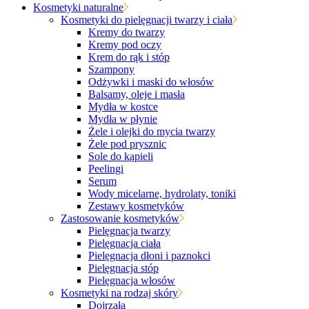
Kosmetyki naturalne
Kosmetyki do pielęgnacji twarzy i ciała
Kremy do twarzy
Kremy pod oczy
Krem do rąk i stóp
Szampony
Odżywki i maski do włosów
Balsamy, oleje i masła
Mydła w kostce
Mydła w płynie
Żele i olejki do mycia twarzy
Żele pod prysznic
Sole do kąpieli
Peelingi
Serum
Wody micelarne, hydrolaty, toniki
Zestawy kosmetyków
Zastosowanie kosmetyków
Pielęgnacja twarzy
Pielęgnacja ciała
Pielęgnacja dłoni i paznokci
Pielęgnacja stóp
Pielęgnacja włosów
Kosmetyki na rodzaj skóry
Dojrzała