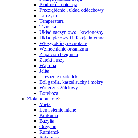
Płodność i potencja
Przeziębienie i układ oddechowy
Tarczyca
Temperatura
Trzustka
Układ naczyniowo - krwionośny
Układ płciowy i infekcje intymne
Włosy, skóra, paznokcie
Wzmocnienie organizmu
Zaparcia i biegunka
Zatoki i uszy
Wątroba
Jelita
Trawienie i żołądek
Ból gardła, kaszel suchy i mokry
Woreczek żółciowy
Borelioza
Zioła popularne
Mięta
Len i siemię lniane
Kurkuma
Bazylia
Oregano
Rumianek
Pokrzywa