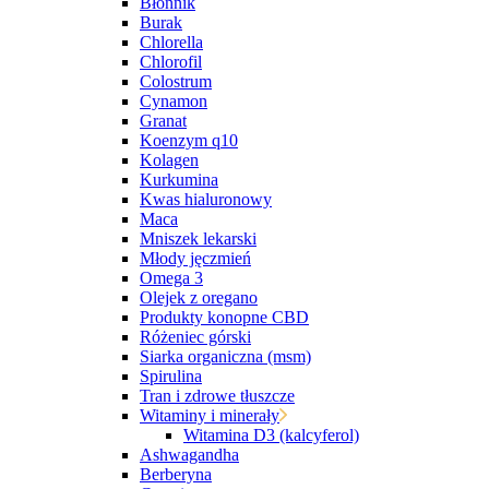
Błonnik
Burak
Chlorella
Chlorofil
Colostrum
Cynamon
Granat
Koenzym q10
Kolagen
Kurkumina
Kwas hialuronowy
Maca
Mniszek lekarski
Młody jęczmień
Omega 3
Olejek z oregano
Produkty konopne CBD
Różeniec górski
Siarka organiczna (msm)
Spirulina
Tran i zdrowe tłuszcze
Witaminy i minerały
Witamina D3 (kalcyferol)
Ashwagandha
Berberyna