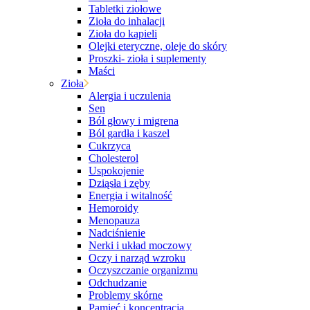
Tabletki ziołowe
Zioła do inhalacji
Zioła do kąpieli
Olejki eteryczne, oleje do skóry
Proszki- zioła i suplementy
Maści
Zioła
Alergia i uczulenia
Sen
Ból głowy i migrena
Ból gardła i kaszel
Cukrzyca
Cholesterol
Uspokojenie
Dziąsła i zęby
Energia i witalność
Hemoroidy
Menopauza
Nadciśnienie
Nerki i układ moczowy
Oczy i narząd wzroku
Oczyszczanie organizmu
Odchudzanie
Problemy skórne
Pamięć i koncentracja