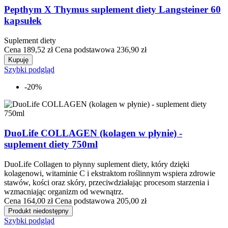
Pepthym X Thymus suplement diety Langsteiner 60
kapsułek
Suplement diety
Cena
189,52 zł
Cena podstawowa
236,90 zł
Kupuję
Szybki podgląd
-20%
DuoLife COLLAGEN (kolagen w płynie) -
suplement diety 750ml
DuoLife Collagen to płynny suplement diety, który dzięki
kolagenowi, witaminie C i ekstraktom roślinnym wspiera zdrowie
stawów, kości oraz skóry, przeciwdziałając procesom starzenia i
wzmacniając organizm od wewnątrz.
Cena
164,00 zł
Cena podstawowa
205,00 zł
Produkt niedostępny
Szybki podgląd