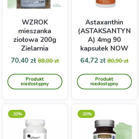
WZROK
Astaxanthin
mieszanka
(ASTAKSANTYN
ziołowa 200g
A) 4mg 90
Zielarnia
kapsułek NOW
Suwalska
FOODS
Cena
Cena podstawowa
Cena
Cena pod
70,40 zł
64,72 zł
88,00 zł
80,90 zł
Mieszanka ziołowa Zielarni
Astaksantyna dla
Suwalskiej WZROK 200g
wzmocnienia układu
Produkt
Produkt
odpornościowego
niedostępny
niedostępny
-20%
-20%