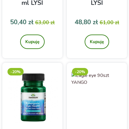
ml LYSI
LYSI
Cena
Cena podstawowa
Cena
Cena pod
50,40 zł
48,80 zł
63,00 zł
61,00 zł
Suplement diety
Suplement diety
Kupuję
Kupuję
-20%
-20%