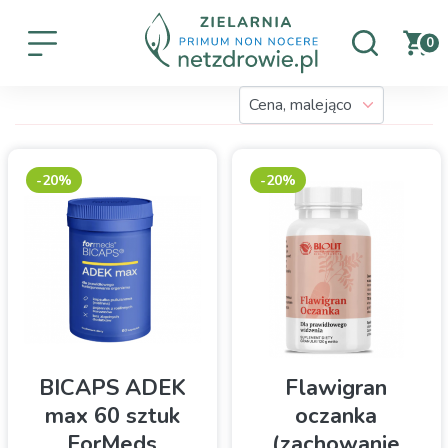
0
-20%
-20%
BICAPS ADEK
Flawigran
max 60 sztuk
oczanka
ForMeds
(zachowanie