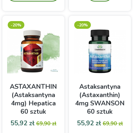
-20%
-20%
ASTAXANTHIN
Astaksantyna
(Astaksantyna
(Astaxanthin)
4mg) Hepatica
4mg SWANSON
60 sztuk
60 sztuk
Cena
Cena podstawowa
Cena
Cena pod
55,92 zł
55,92 zł
69,90 zł
69,90 zł
Suplement diety
Swanson Astaksantyna