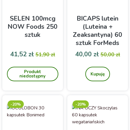
SELEN 100mcg
BICAPS lutein
NOW Foods 250
(Luteina +
sztuk
Zeaksantyna) 60
sztuk ForMeds
Cena
Cena podstawowa
Cena
Cena pod
41,52 zł
40,00 zł
51,90 zł
50,00 zł
Suplement diety Selenium-
Formeds BICAPS Lutein to
składa się z selenu w
suplement diety z luteiną
Produkt
najlepiej przyswajalnej
20 mg i zeaksantyną z
Kupuję
niedostępny
postaci l-selenometioniny.
ekstraktu aksamitki
wzniesionej. Roślinna
formuła wspierająca
codzienną dietę osób
dbających o wzrok.
-20%
-20%