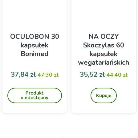
OCULOBON 30
NA OCZY
kapsułek
Skoczylas 60
Bonimed
kapsułek
wegatariańskich
Cena
Cena podstawowa
Cena
Cena pod
37,84 zł
35,52 zł
47,30 zł
44,40 zł
Problemy ze wzrokiem
Wsparcie dla wzroku,
chroniące oczy przed
Produkt
stresem oksydacyjnym i
Kupuję
niedostępny
wspomagające ostrość
widzenia.