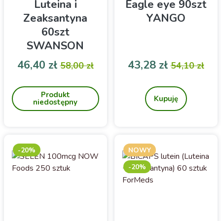
Luteina i
Eagle eye 90szt
Zeaksantyna
YANGO
60szt
SWANSON
Cena
Cena podstawowa
Cena
Cena pod
46,40 zł
43,28 zł
58,00 zł
54,10 zł
Suplement diety
Suplement diety
Produkt
Kupuję
niedostępny
-20%
NOWY
-20%