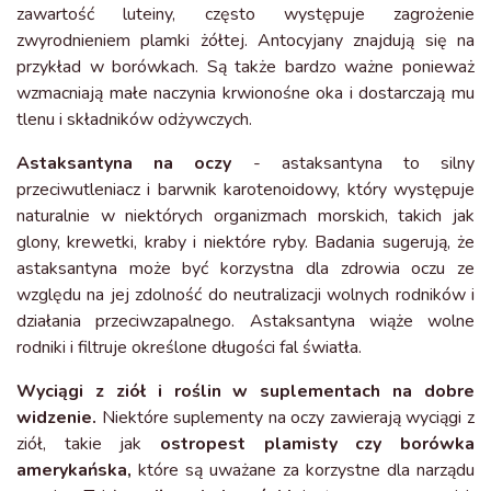
zawartość luteiny, często występuje zagrożenie
zwyrodnieniem plamki żółtej. Antocyjany znajdują się na
przykład w borówkach. Są także bardzo ważne ponieważ
wzmacniają małe naczynia krwionośne oka i dostarczają mu
tlenu i składników odżywczych.
Astaksantyna na oczy
- astaksantyna to silny
przeciwutleniacz i barwnik karotenoidowy, który występuje
naturalnie w niektórych organizmach morskich, takich jak
glony, krewetki, kraby i niektóre ryby. Badania sugerują, że
astaksantyna może być korzystna dla zdrowia oczu ze
względu na jej zdolność do neutralizacji wolnych rodników i
działania przeciwzapalnego. Astaksantyna wiąże wolne
rodniki i filtruje określone długości fal światła.
Wyciągi z ziół i roślin w suplementach na dobre
widzenie.
Niektóre suplementy na oczy zawierają wyciągi z
ziół, takie jak
ostropest plamisty czy borówka
amerykańska,
które są uważane za korzystne dla narządu