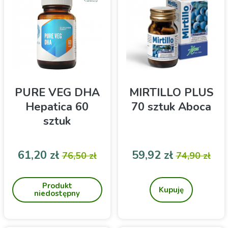
PURE VEG DHA
MIRTILLO PLUS
Hepatica 60
70 sztuk Aboca
sztuk
Cena
Cena podstawowa
Cena
Cena pod
61,20 zł
59,92 zł
76,50 zł
74,90 zł
Uzupełnia dietę w kwas
Preparat z borówką czarną
dokozaheksaenowy (DHA).
Produkt
Kupuję
niedostępny