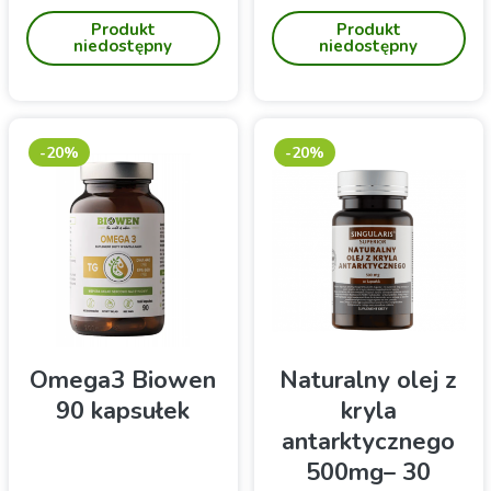
Astaxanthin zawiera
4mg - (60 kap).
Produkt
Produkt
najwyższej jakości
Antyoksydant
niedostępny
niedostępny
naturalną astaksantynę ze
Szwecji, wzmocniona
witaminą C i E oraz
lecytyną, z dodatkiem oleju
dla najlepszego
-20%
-20%
przyswajania.
Omega3 Biowen
Naturalny olej z
90 kapsułek
kryla
antarktycznego
500mg– 30