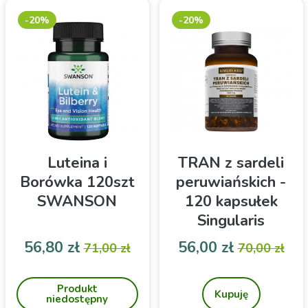
-20%
-20%
Luteina i
TRAN z sardeli
Borówka 120szt
peruwiańskich -
SWANSON
120 kapsułek
Singularis
Cena
Cena podstawowa
Cena
Cena pod
56,80 zł
56,00 zł
71,00 zł
70,00 zł
Suplement diety
Prawidłowe
funkcjonowanie mózgu,
Produkt
serca i prawidłowe
Kupuję
niedostępny
widzenie