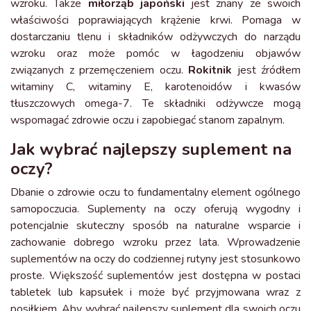
wzroku. Także
miłorząb japoński
jest znany ze swoich
właściwości poprawiających krążenie krwi. Pomaga w
dostarczaniu tlenu i składników odżywczych do narządu
wzroku oraz może pomóc w łagodzeniu objawów
związanych z przemęczeniem oczu.
Rokitnik
jest źródłem
witaminy C, witaminy E, karotenoidów i kwasów
tłuszczowych omega-7. Te składniki odżywcze mogą
wspomagać zdrowie oczu i zapobiegać stanom zapalnym.
Jak wybrać najlepszy suplement na
oczy?
Dbanie o zdrowie oczu to fundamentalny element ogólnego
samopoczucia. Suplementy na oczy oferują wygodny i
potencjalnie skuteczny sposób na naturalne wsparcie i
zachowanie dobrego wzroku przez lata. Wprowadzenie
suplementów na oczy do codziennej rutyny jest stosunkowo
proste. Większość suplementów jest dostępna w postaci
tabletek lub kapsułek i może być przyjmowana wraz z
posiłkiem. Aby wybrać najlepszy suplement dla swoich oczu