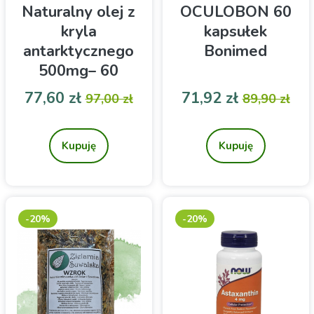
Naturalny olej z
OCULOBON 60
kryla
kapsułek
antarktycznego
Bonimed
500mg– 60
kapsułek
Cena
Cena podstawowa
Cena
Cena pod
77,60 zł
71,92 zł
97,00 zł
89,90 zł
SINGULARIS
Naturalny Olej z Kryla
Problemy ze wzrokiem
Singularis – 500 mg
omega-3 w formie
Kupuję
Kupuję
fosfolipidów z
astaksantyną. Wsparcie
dla serca, mózgu i wzroku.
60 kapsułek dla dorosłych.
-20%
-20%