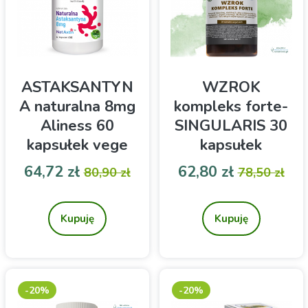
ASTAKSANTYN
WZROK
A naturalna 8mg
kompleks forte-
Aliness 60
SINGULARIS 30
kapsułek vege
kapsułek
Cena
Cena podstawowa
Cena
Cena pod
64,72 zł
62,80 zł
80,90 zł
78,50 zł
Antyoksydant z z alg
Kompleks WZROK
Haematococcus Pluvialis .
KOMPLEKS FORTE to
Odpowiednia dla wegan i
suplement diety firmy
Kupuję
Kupuję
wegetarian
Singularis,
dla prawidłowego
widzenia.
-20%
-20%