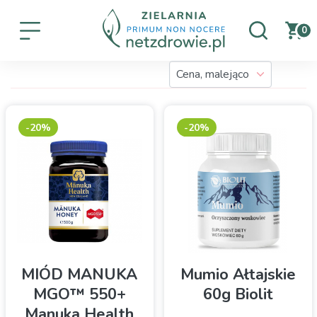
0
-20%
-20%
MIÓD MANUKA
Mumio Ałtajskie
MGO™ 550+
60g Biolit
Manuka Health