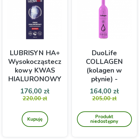
LUBRISYN HA+
DuoLife
Wysokocząstecz
COLLAGEN
kowy KWAS
(kolagen w
HIALURONOWY
płynie) -
340ml Singularis
suplement diety
Cena
Cena podstawowa
Cena
Cena 
176,00 zł
164,00 zł
750ml
Suplement diety
220,00 zł
DuoLife Collagen to płynny
205,00 zł
suplement diety, który
dzięki kolagenowi,
Produkt
witaminie C i ekstraktom
Kupuję
niedostępny
roślinnym wspiera zdrowie
stawów, kości oraz skóry,
przeciwdziałając procesom