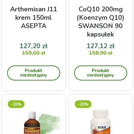
Arthemisan J11
CoQ10 200mg
krem 150ml
(Koenzym Q10)
ASEPTA
SWANSON 90
kapsułek
Cena
Cena podstawowa
Cena
Cena 
127,20 zł
127,12 zł
Balsam Arthemisan J11 dla
159,00 zł
Suplement diety firmy
158,90 zł
osób dorosłych do
Swanson zawierający
stosowania na bolące
Koenzym Q10- zdrowie
Produkt
Produkt
kolana, biodra, plecy, barki i
układu sercowo-
niedostępny
niedostępny
nadgarstki.
naczyniowego
-20%
-20%