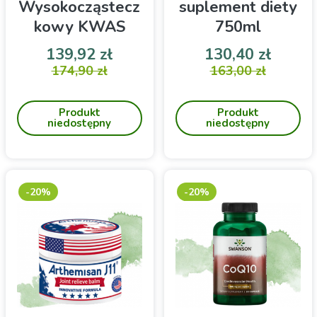
Wysokocząstecz
suplement diety
kowy KWAS
750ml
HIALURONOWY
Cena
Cena podstawowa
Cena
Cena 
139,92 zł
130,40 zł
340ml Singularis
Włosy, skóra, paznokcie
174,90 zł
Suplement diety
163,00 zł
CHLOROFIL opracowany,
by dostarczyć organizmowi
Produkt
Produkt
cennych witamin i
niedostępny
niedostępny
minerałów.
-20%
-20%