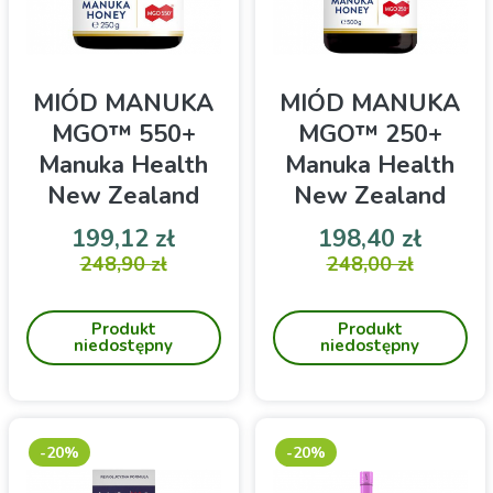
MIÓD MANUKA
MIÓD MANUKA
MGO™ 550+
MGO™ 250+
Manuka Health
Manuka Health
New Zealand
New Zealand
250g
500g
Cena
Cena podstawowa
Cena
Cena 
199,12 zł
198,40 zł
Manuka Health Miód
248,90 zł
Manuka Health Miód
248,00 zł
Manuka MGO 550+ 250g
Manuka MGO 250+ 500g
Produkt
Produkt
niedostępny
niedostępny
-20%
-20%