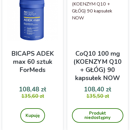
BICAPS ADEK
CoQ10 100 mg
max 60 sztuk
(KOENZYM Q10
ForMeds
+ GŁÓG) 90
kapsułek NOW
Cena
Cena podstawowa
Cena
Cena 
108,48 zł
108,40 zł
Suplement diety
135,60 zł
Połączenie koenzymu Q10
135,50 zł
i głogu dla zdrowego
serca
Produkt
Kupuję
niedostępny