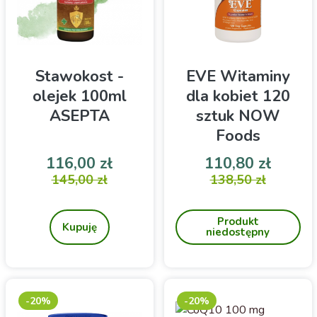
Stawokost -
EVE Witaminy
olejek 100ml
dla kobiet 120
ASEPTA
sztuk NOW
Foods
Cena
Cena podstawowa
Cena
Cena 
116,00 zł
110,80 zł
Olej z konopi z olejkiem z
145,00 zł
Kompleks witamin dla
138,50 zł
majeranku, kurkumy i jagód
kobiet.
jałowca 100ml. Dla
Produkt
wsparcia stawów
Kupuję
niedostępny
-20%
-20%