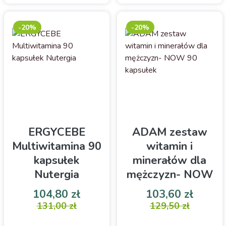
-20%
-20%
ERGYCEBE
ADAM zestaw
Multiwitamina 90
witamin i
kapsułek
minerałów dla
Nutergia
mężczyzn- NOW
90 kapsułek
Cena
Cena podstawowa
Cena
Cena 
104,80 zł
103,60 zł
Suplement diety
131,00 zł
Zestaw witamin,
129,50 zł
zawierający 12 witamin,
minerałów, pierwiastków