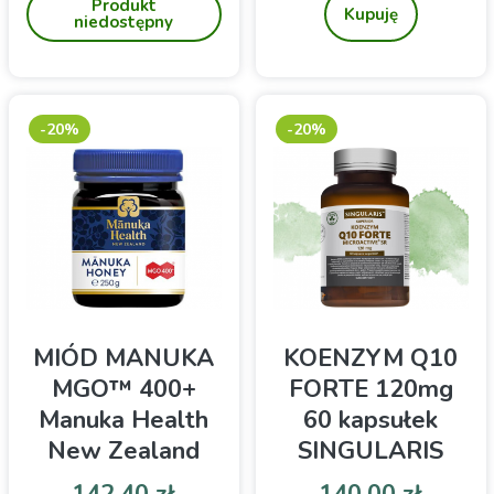
Produkt
Kupuję
niedostępny
-20%
-20%
MIÓD MANUKA
KOENZYM Q10
MGO™ 400+
FORTE 120mg
Manuka Health
60 kapsułek
New Zealand
SINGULARIS
250g
Cena
Cena podstawowa
Cena
Cena 