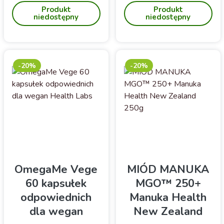
cynk i chrom| Zmęczenie,
śladowych dla wsparcie
Produkt
Produkt
utrata energii|
zdrowia mężczyzny po 40
niedostępny
niedostępny
Uzupełnienie diety w
roku życia
witaminy
-20%
-20%
OmegaMe Vege
MIÓD MANUKA
60 kapsułek
MGO™ 250+
odpowiednich
Manuka Health
dla wegan
New Zealand