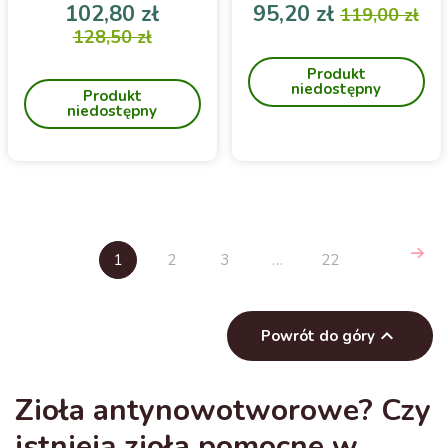
Health Labs
250g
Cena
Cena podstawowa
Cena
Cena pod
102,80 zł
95,20 zł
119,00 zł
Roślinne źródło kwasów
128,50 zł
Manuka Health Miód
tłuszczowych Omega 3
Manuka MGO 250+ 250g
Produkt
DHA i witaminy D3
niedostępny
Produkt
niedostępny
1
2
3
…
22

Powrót do góry
Zioła antynowotworowe? Czy
istnieją zioła pomocne w