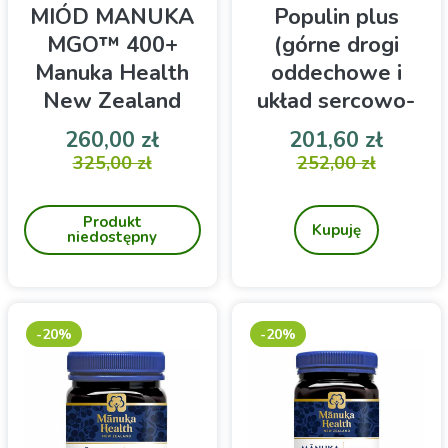
MIÓD MANUKA
Populin plus
MGO™ 400+
(górne drogi
Manuka Health
oddechowe i
New Zealand
układ sercowo-
500g
naczyniowy)
Cena
Cena podstawowa
Cena
Cena 
260,00 zł
201,60 zł
200ml Biolit
Manuka Health Miód
325,00 zł
Suplement diety
252,00 zł
Manuka MGO 400+ 500g
Produkt
Kupuję
niedostępny
-20%
-20%