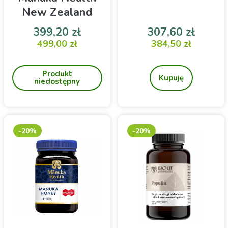
New Zealand
500g
Cena
Cena podstawowa
Cena
Cena 
399,20 zł
307,60 zł
Manuka Health Miód
499,00 zł
Oczyszczony woskowiec
384,50 zł
Manuka MGO 550+ 500g
Mumio
Produkt
Kupuję
niedostępny
-20%
-20%