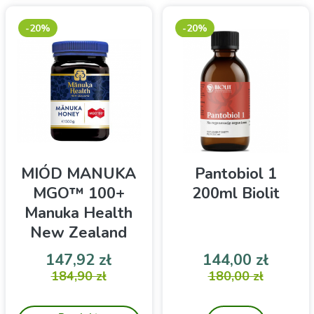
starzenia i wzmacniając
organizm od wewnątrz.
-20%
-20%
MIÓD MANUKA
Pantobiol 1
MGO™ 100+
200ml Biolit
Manuka Health
New Zealand
500g
Cena
Cena podstawowa
Cena
Cena 
147,92 zł
144,00 zł
Manuka Health Miód
184,90 zł
Suplement diety
180,00 zł
Manuka MGO 100+ 500g