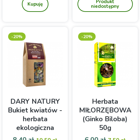
Produkt
ziół do zaparzania w
Kupuję
niedostępny
saszetkach
-20%
-20%
DARY NATURY
Herbata
Bukiet kwiatów -
MIŁORZĘBOWA
herbata
(Ginko Biloba)
ekologiczna
50g
liofilizowana
Cena
Cena podstawowa
Cena
Cena pod