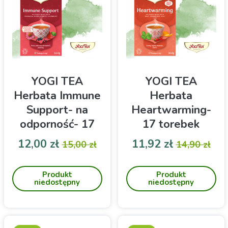
YOGI TEA
YOGI TEA
Herbata Immune
Herbata
Support- na
Heartwarming-
odporność- 17
17 torebek
torebek
Cena
Cena podstawowa
Cena
Cena pod
12,00 zł
11,92 zł
15,00 zł
14,90 zł
Ajuwerdyjska herbata
Ajuwerdyjska herbata
Immune Support z
Heartwarming z dodatkiem
Produkt
Produkt
dodatkiem aceroli i
słonecznej pomarańczy,
niedostępny
niedostępny
czarnego bzu w
cynamonu, imbiru w
saszetkach do zaparzania,
saszetkach do zaparzania,
by wspomóc twoją
by przywrócić ci radość
odporność i dostarczyć
życia!