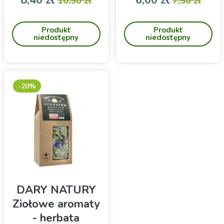
8,40 zł
6,00 zł
10,50 zł
7,50 zł
Herbatka, w skład której
Herbatka z miłorzębu
wchodzą liofilizowane
(Ginko biloba)
Produkt
Produkt
kwiaty pysznogłówki,
niedostępny
niedostępny
ogórecznika, bławatka,
nagietka, róży, ślazu i
wiecznika kulistego.
-20%
DARY NATURY
Ziołowe aromaty
- herbata