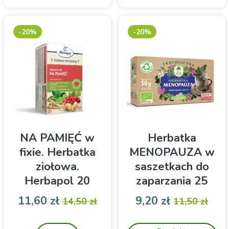
przyprawami takimi jak
imbir, kardamon i goździki
w saszetkach do
-20%
-20%
zaparzania. Polecana
zwłaszcza kobietom-
pomocna przy bólach
menstruacyjnych.
NA PAMIĘĆ w
Herbatka
fixie. Herbatka
MENOPAUZA w
ziołowa.
saszetkach do
Herbapol 20
zaparzania 25
torebek
sztuk Dary
Cena
Cena podstawowa
Cena
Cena pod
11,60 zł
9,20 zł
14,50 zł
11,50 zł
Natury
Kompozycja 9 ziół-
Wsparcie w okresie
wsparcie pamięci
klimakterium. Mieszanka