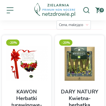
0
-20%
-20%
KAWON
DARY NATURY
Herbatki
Kwietna-
żurawinowe-
herbatka