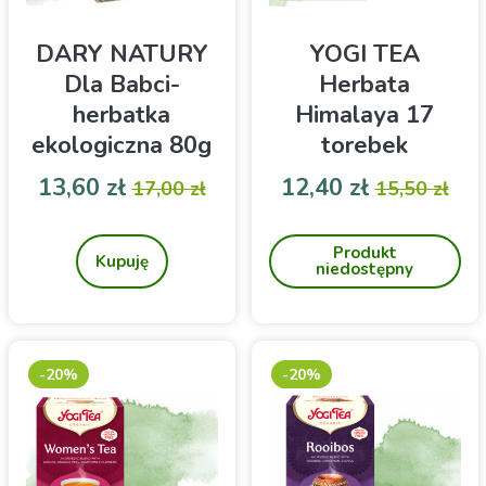
DARY NATURY
YOGI TEA
Dla Babci-
Herbata
herbatka
Himalaya 17
ekologiczna 80g
torebek
Cena
Cena podstawowa
Cena
Cena pod
13,60 zł
12,40 zł
17,00 zł
15,50 zł
Herbatka, która wspiera
Ajuwerdyjska herbata
pracę serca. Produkt z
Himalaya z dodatkiem
Produkt
certyfikatem
anyżu, kopru włoskiego,
Kupuję
niedostępny
ekologicznym.
cynamonu i imbiru w
saszetkach do zaparzania
-20%
-20%