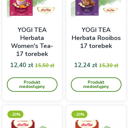
YOGI TEA
YOGI TEA
Herbata
Herbata Rooibos
Women's Tea-
17 torebek
17 torebek
Cena
Cena podstawowa
Cena
Cena pod
12,40 zł
12,24 zł
15,50 zł
15,30 zł
Ajuwerdyjska korzenna
Ajuwerdyjska herbata
herbata Yogi Tea
Rooibos z dodatkiem
Produkt
Produkt
Women's Tea to lukrecja,
goździków, cynamonu i
niedostępny
niedostępny
mięta, malina, rumianek i
imbiru w saszetkach do
pomarańcza z korzennymi
zaparzania
przyprawami takimi jak
imbir, kardamon i goździki
w saszetkach do
-20%
-20%
zaparzania. Polecana
zwłaszcza kobietom!