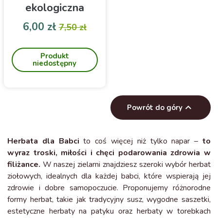
ekologiczna
liofilizowana
Cena
Cena podstawowa
6,00 zł
7,50 zł
Herbatka, w skład której
wchodzą liofilizowane
Produkt
ziele mięty, ziele melisy,
niedostępny
ziele pysznogłówki, ziele
kocimiętki, kwiat wielosił.

Powrót do góry
Herbata dla Babci
to coś więcej niż tylko napar –
to
wyraz troski, miłości i chęci podarowania zdrowia w
filiżance.
W naszej zielarni znajdziesz szeroki wybór herbat
ziołowych, idealnych dla każdej babci, które wspierają jej
zdrowie i dobre samopoczucie. Proponujemy różnorodne
formy herbat, takie jak tradycyjny susz, wygodne saszetki,
estetyczne herbaty na patyku oraz herbaty w torebkach