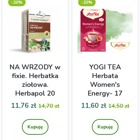
Twojemu organizmowi
-20%
-20%
naturalnej witaminy C.
NA WRZODY w
YOGI TEA
fixie. Herbatka
Herbata
ziołowa.
Women's
Herbapol 20
Energy- 17
torebek
torebek
Cena
Cena podstawowa
Cena
Cena pod
11,76 zł
11,60 zł
14,70 zł
14,50 zł
Kompozycja ziołowa-
Ajuwerdyjska korzenna
wsparcie żołądka
herbata Yogi Tea Women's
Energy to
Kupuję
Kupuję
hibiskus, lukrecja, mięta,
malina z korzennymi