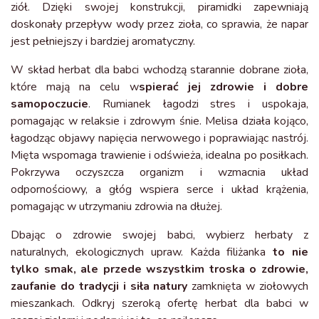
ziół. Dzięki swojej konstrukcji, piramidki zapewniają
doskonały przepływ wody przez zioła, co sprawia, że napar
jest pełniejszy i bardziej aromatyczny.
W skład herbat dla babci wchodzą starannie dobrane zioła,
które mają na celu w
spierać jej zdrowie i dobre
samopoczucie
. Rumianek łagodzi stres i uspokaja,
pomagając w relaksie i zdrowym śnie. Melisa działa kojąco,
łagodząc objawy napięcia nerwowego i poprawiając nastrój.
Mięta wspomaga trawienie i odświeża, idealna po posiłkach.
Pokrzywa oczyszcza organizm i wzmacnia układ
odpornościowy, a głóg wspiera serce i układ krążenia,
pomagając w utrzymaniu zdrowia na dłużej.
Dbając o zdrowie swojej babci, wybierz herbaty z
naturalnych, ekologicznych upraw. Każda filiżanka
to nie
tylko smak, ale przede wszystkim troska o zdrowie,
zaufanie do tradycji i siła natury
zamknięta w ziołowych
mieszankach. Odkryj szeroką ofertę herbat dla babci w