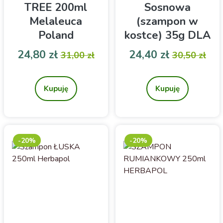
TREE 200ml
Sosnowa
Melaleuca
(szampon w
Poland
kostce) 35g DLA
Kosmetyki
Cena
Cena podstawowa
Cena
Cena pod
24,80 zł
24,40 zł
31,00 zł
30,50 zł
TEA TREE SZAMPON
Szampon w kostce do
produkt australijski na
włosów
bazie olejku z drzewa
przetłuszczających się
Kupuję
Kupuję
herbacianego
-20%
-20%