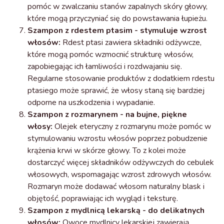
pomóc w zwalczaniu stanów zapalnych skóry głowy,
które mogą przyczyniać się do powstawania łupieżu.
Szampon z rdestem ptasim - stymuluje wzrost
włosów:
Rdest ptasi zawiera składniki odżywcze,
które mogą pomóc wzmocnić strukturę włosów,
zapobiegając ich łamliwości i rozdwajaniu się.
Regularne stosowanie produktów z dodatkiem rdestu
ptasiego może sprawić, że włosy staną się bardziej
odporne na uszkodzenia i wypadanie.
Szampon z rozmarynem - na bujne, piękne
włosy:
Olejek eteryczny z rozmarynu może pomóc w
stymulowaniu wzrostu włosów poprzez pobudzenie
krążenia krwi w skórze głowy. To z kolei może
dostarczyć więcej składników odżywczych do cebulek
włosowych, wspomagając wzrost zdrowych włosów.
Rozmaryn może dodawać włosom naturalny blask i
objętość, poprawiając ich wygląd i teksturę.
Szampon z mydlnicą lekarską - do delikatnych
włosów:
Owoce mydlnicy lekarskiej zawierają