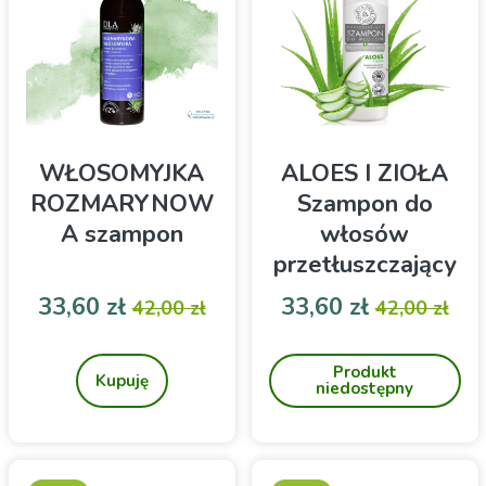
zadbać o zdrowie i piękno
swoich włosów.
WŁOSOMYJKA
ALOES I ZIOŁA
ROZMARYNOW
Szampon do
A szampon
włosów
przetłuszczający
ch się 280ml E-
Cena
Cena podstawowa
Cena
Cena pod
33,60 zł
33,60 zł
42,00 zł
42,00 zł
Fiore
Rozmarynowy szampon do
Łagodny szampon,
włosów z łupieżem
również dla wrażliwej
Produkt
skóry głowy i cienkich
Kupuję
niedostępny
włosów. Można stosować
codziennie.