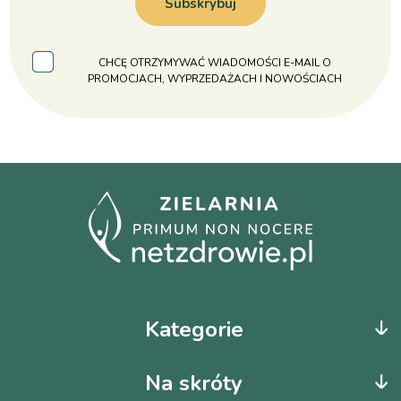
Subskrybuj
CHCĘ OTRZYMYWAĆ WIADOMOŚCI E-MAIL O
PROMOCJACH, WYPRZEDAŻACH I NOWOŚCIACH
Kategorie
Na skróty