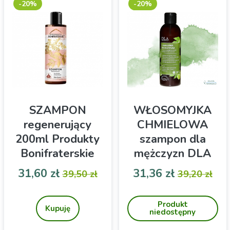
-20%
-20%
SZAMPON
WŁOSOMYJKA
regenerujący
CHMIELOWA
200ml Produkty
szampon dla
Bonifraterskie
mężczyzn DLA
Kosmetyki
Cena
Cena podstawowa
Cena
Cena pod
31,60 zł
31,36 zł
39,50 zł
39,20 zł
Szampon do
Chmielowy szampon do
włosów zniszczonych
włosów dla mężczyzn. Na
Produkt
wypadanie włosów
Kupuję
niedostępny