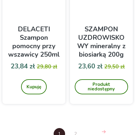
DELACETI
SZAMPON
Szampon
UZDROWISKO
pomocny przy
WY mineralny z
wszawicy 250ml
biosiarką 200g
Herbapol
Dr Duda
Cena
Cena podstawowa
Cena
Cena pod
23,84 zł
23,60 zł
29,80 zł
29,50 zł
Zawiera ekstrakt z
Uzdrowiskowy szampon
ostróżeczki
biosiarczkowy - do
Produkt
włosów łamliwych,
Kupuję
niedostępny
rozdwajających się,
potrzebujących
intensywnej regeneracji.
1
2