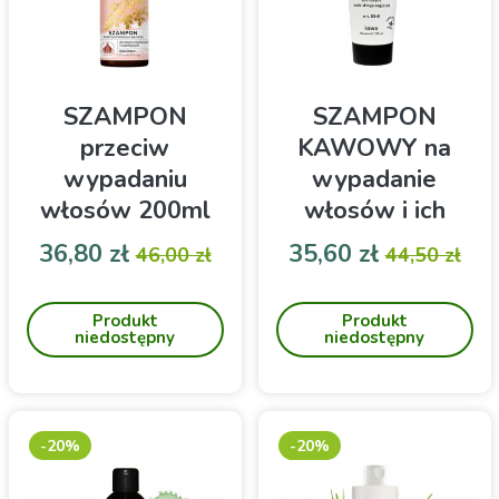
SZAMPON
SZAMPON
przeciw
KAWOWY na
wypadaniu
wypadanie
włosów 200ml
włosów i ich
Produkty
wzrost 150ml
Cena
Cena podstawowa
Cena
Cena pod
36,80 zł
35,60 zł
46,00 zł
44,50 zł
Bonifraterskie
La-Le
Szampon do włosów
Szampon La-Le jest idealny
osłabionych i
dla osób borykających się
Produkt
Produkt
wypadających
z problemem wypadania
niedostępny
niedostępny
włosów oraz tych, które
pragną wzmocnić swoje
kosmyki. Dzięki składnikom
odżywczym, takim jak
witaminy B3 i E, jest
-20%
-20%
doskonałym wyborem dla
wszystkich, którzy chcą