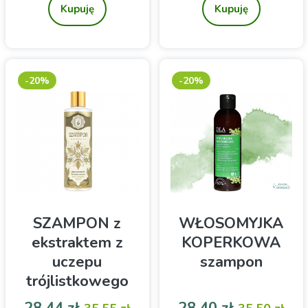
przetłuszczających się z
przywróci życie Twoim
Kupuję
Kupuję
tendencją do łupieżu
włosom! Szampon w
kostce
-20%
-20%
SZAMPON z
WŁOSOMYJKA
ekstraktem z
KOPERKOWA
uczepu
szampon
trójlistkowego
na bazie
Cena
Cena podstawowa
Cena
Cena pod