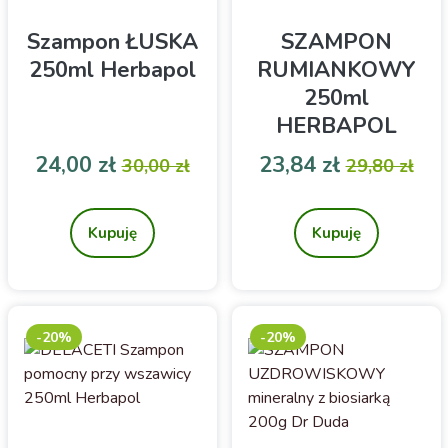
Szampon ŁUSKA
SZAMPON
250ml Herbapol
RUMIANKOWY
250ml
HERBAPOL
Cena
Cena podstawowa
Cena
Cena pod
24,00 zł
23,84 zł
30,00 zł
29,80 zł
Pielęgnujący skórę głowy
Szampon z rumiankiem do
jasnych włosów
Kupuję
Kupuję
-20%
-20%