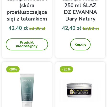
(skóra
250 ml ŚLAZ
przetłuszczająca
DZIEWANNA
się) z tatarakiem
Dary Natury
i kuklikiem 250ml
Cena
Cena podstawowa
Cena
Cena pod
42,40 zł
42,40 zł
53,00 zł
53,00 zł
- Dary Natury
Twoje włosy zasługują na
Przeznaczenie: włosy
ziołowe wsparcie –
suche, zniszczone.
Produkt
pozwól naturze zadbać o
Kupuję
niedostępny
równowagę skóry głowy z
szamponem JOZKA.
-20%
-20%