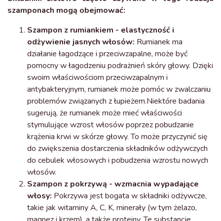
szamponach mogą obejmować:
Szampon z rumiankiem
- elastyczność i
odżywienie jasnych włosów:
Rumianek ma
działanie łagodzące i przeciwzapalne, może być
pomocny w łagodzeniu podrażnień skóry głowy. Dzięki
swoim właściwościom przeciwzapalnym i
antybakteryjnym, rumianek może pomóc w zwalczaniu
problemów związanych z łupieżem.Niektóre badania
sugerują, że rumianek może mieć właściwości
stymulujące wzrost włosów poprzez pobudzanie
krążenia krwi w skórze głowy. To może przyczynić się
do zwiększenia dostarczenia składników odżywczych
do cebulek włosowych i pobudzenia wzrostu nowych
włosów.
Szampon z pokrzywą
- wzmacnia wypadające
włosy:
Pokrzywa jest bogata w składniki odżywcze,
takie jak witaminy A, C, K, minerały (w tym żelazo,
magnez i krzem), a także proteiny. Te substancje