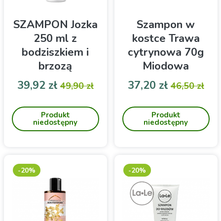
SZAMPON Jozka
Szampon w
250 ml z
kostce Trawa
bodziszkiem i
cytrynowa 70g
brzozą
Miodowa
Mydlarnia
Cena
Cena podstawowa
Cena
Cena pod
39,92 zł
37,20 zł
49,90 zł
46,50 zł
Delikatnie oczyszczający
Szampon w kostce
szampon z brzozą i
Produkt
Produkt
bodziszkiem do wrażliwej
niedostępny
niedostępny
skóry głowy ze
skłonnością do łupieżu.
-20%
-20%