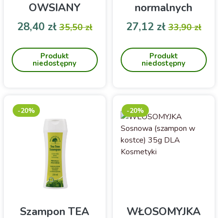
OWSIANY
normalnych
Sylveco 300ml
200ml
Cena
Cena podstawowa
Cena
Cena pod
28,40 zł
27,12 zł
35,50 zł
33,90 zł
Herbarium św.
Szampon z proteinami
Szampon o działaniu
Franciszka
pszenicy, owsa i miodem.
przeciwłupieżowym
Produkt
Produkt
niedostępny
niedostępny
-20%
-20%
Szampon TEA
WŁOSOMYJKA