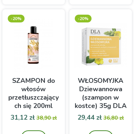
-20%
-20%
SZAMPON do
WŁOSOMYJKA
włosów
Dziewannowa
przetłuszczający
(szampon w
ch się 200ml
kostce) 35g DLA
Produkty
Kosmetyki
Cena
Cena podstawowa
Cena
Cena pod
31,12 zł
29,44 zł
38,90 zł
36,80 zł
Bonifraterskie
Szampon do
Odkryj wyjątkową
włosów włosów
pielęgnację, która