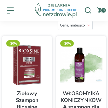
0
-20%
-20%
Ziołowy
WŁOSOMYJKA
Szampon
KONICZYNKOW
Bioxsine
A szampon dla