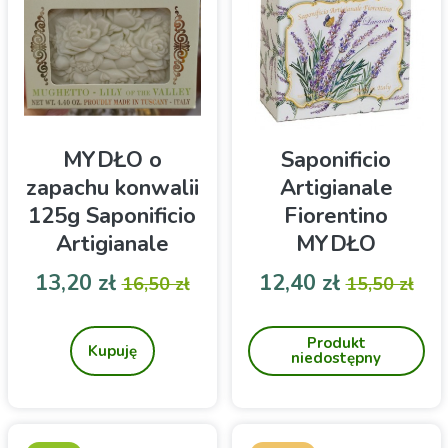
MYDŁO o
Saponificio
zapachu konwalii
Artigianale
125g Saponificio
Fiorentino
Artigianale
MYDŁO
Fiorentino
LAVANDA-
Cena
Cena podstawowa
Cena
Cena pod
13,20 zł
12,40 zł
16,50 zł
15,50 zł
lawenda- 100g
Naturalne włoskie mydło o
Naturalne włoskie mydło o
zapachu konwalii dla
zapachu lawendy dla
Produkt
każdego rodzaju
każdego rodzaju skóry.
Kupuję
niedostępny
skóry. Opakowanie z
Wspaniale oczyszcza i
okienkiem.
pielęgnuje.