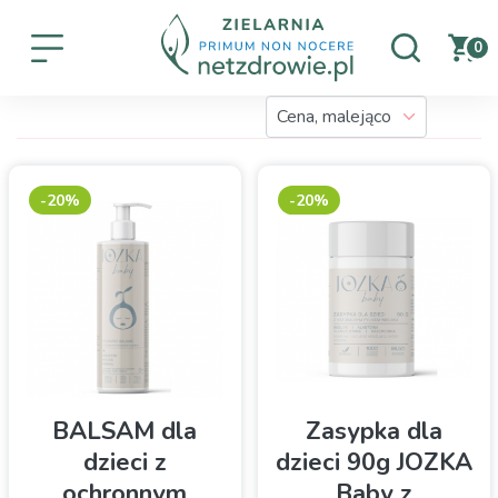
0
-20%
-20%
BALSAM dla
Zasypka dla
dzieci z
dzieci 90g JOZKA
ochronnym
Baby z