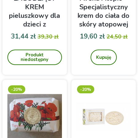
KREM
Specjalistyczny
pieluszkowy dla
krem do ciała do
dzieci z
skóry atopowej
ochronnym
340g
Cena
Cena podstawowa
Cena
Cena pod
31,44 zł
19,60 zł
39,30 zł
24,50 zł
kompleksem
Naturalna ochrona
Kompleksowa pielęgnacja i
olejowym 125ml
delikatnej skóry Twojego
wzmocnienie bariery
Produkt
dziecka
naskórkowej dla skóry
Kupuję
Jozka
niedostępny
atopowej, suchej i
wrażliwej. Bezpieczna
formuła opracowana z
myślą o komforcie całej
rodziny, możliwa do
-20%
-20%
stosowania od 1. dnia
życia.