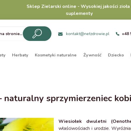
Sklep Zielarski online - Wysokiej jakości zioła 
suplementy
kontakt@netzdrowie.pl
+48 
ety
Herbaty
Kosmetyki naturalne
Żywność
Dziecko
 naturalny sprzymierzeniec kob
Wiesiołek dwuletni (Oenothe
właściwościach i urodzie. Wyróżni