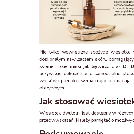
Nie tylko wewnętrzne spożycie wiesiołka m
doskonałym nawilżaczem skóry, pomagającym
skórne. Takie marki jak
Sylvec
o oraz
Dr D
oczywiście pokusić się o samodzielne stos
włosów i paznokci, wzmacniając je i nadając
eterycznych.
Jak stosować wiesiołe
Wiesiołek dwuletni jest dostępny w różnych 
przeciwwskazań. Należy pamiętać o możliwyc
Podsumowanie