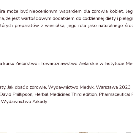
która może być nieocenionym wsparciem dla zdrowia kobiet. 
, że jest wartościowym dodatkiem do codziennej diety i pielę
których preparatów z wiesiołka, jego rola jako naturalnego śr
 kursu Zielarstwo i Towaroznawstwo Zielarskie w Instytucie M
ty. Jak dbać o zdrowie, Wydawnictwo Medyk, Warszawa 2023
David Phillipson, Herbal Medicines Third edition, Pharmaceutica
wa, Wydawnictwo Arkady