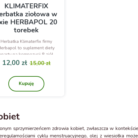
KLIMATERFIX
erbatka ziołowa w
ixie HERBAPOL 20
torebek
Herbatka Klimaterfix firmy
Herbapol to suplement diety
oparty na kompozycji 8 ziół.
Pomoc w radzeniu sobie z
12,00 zł
15,00 zł
objawami menopauzy
Cena
Cena podstawowa
Kupuję
obiet
onym sprzymierzeńcem zdrowia kobiet, zwłaszcza w kontekście ich
ieregularnościami cyklu menstruacyjnego, olej z wiesiołka moż