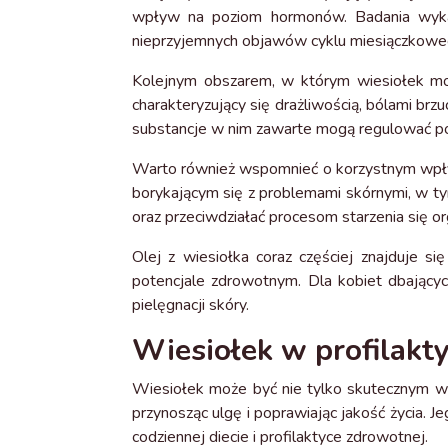
wpływ na poziom hormonów. Badania wykaz
nieprzyjemnych objawów cyklu miesiączkowe
Kolejnym obszarem, w którym wiesiołek mo
charakteryzujący się drażliwością, bólami brz
substancje w nim zawarte mogą regulować po
Warto również wspomnieć o korzystnym wpływ
borykającym się z problemami skórnymi, w t
oraz przeciwdziałać procesom starzenia się o
Olej z wiesiołka coraz częściej znajduje 
potencjale zdrowotnym. Dla kobiet dbający
pielęgnacji skóry.
Wiesiołek w profilaktyc
Wiesiołek może być nie tylko skutecznym ws
przynosząc ulgę i poprawiając jakość życia. J
codziennej diecie i profilaktyce zdrowotnej.