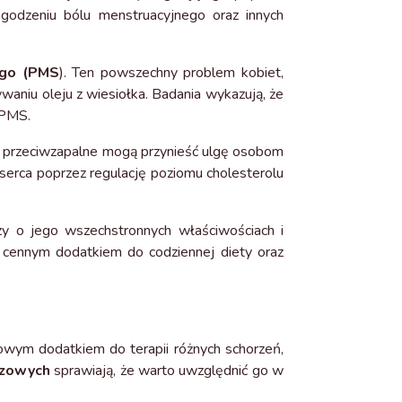
odzeniu bólu menstruacyjnego oraz innych
ego (PMS
). Ten powszechny problem kobiet,
ywaniu oleju z wiesiołka. Badania wykazują, że
 PMS.
i przeciwzapalne mogą przynieść ulgę osobom
erca poprzez regulację poziomu cholesterolu
zy o jego wszechstronnych właściwościach i
 cennym dodatkiem do codziennej diety oraz
owym dodatkiem do terapii różnych schorzeń,
czowych
sprawiają, że warto uwzględnić go w