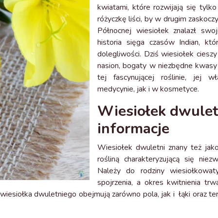
kwiatami, które rozwijają się ty
różyczkę liści, by w drugim zasko
Północnej wiesiołek znalazł swo
historia sięga czasów Indian, kt
dolegliwości. Dziś wiesiołek ciesz
nasion, bogaty w niezbędne kwasy 
tej fascynującej roślinie, jej
medycynie, jak i w kosmetyce.
Wiesiołek dwule
informacje
Wiesiołek dwuletni znany też jak
rośliną charakteryzującą się nie
Należy do rodziny wiesiołkowaty
spojrzenia, a okres kwitnienia t
wiesiołka dwuletniego obejmują zarówno pola, jak i łąki oraz ter