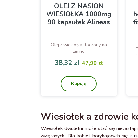
OLEJ Z NASION
WIESIOŁKA 1000mg
h
90 kapsułek Aliness
f
Olej z wiesiołka tłoczony na
zimno
38,32 zł
47,90 zł
Cena
Cena podstawowa
Kupuję
Wiesiołek a zdrowie k
Wiesiołek dwuletni może stać się niezastąpi
związanych. Dla kobiet borykających się z n