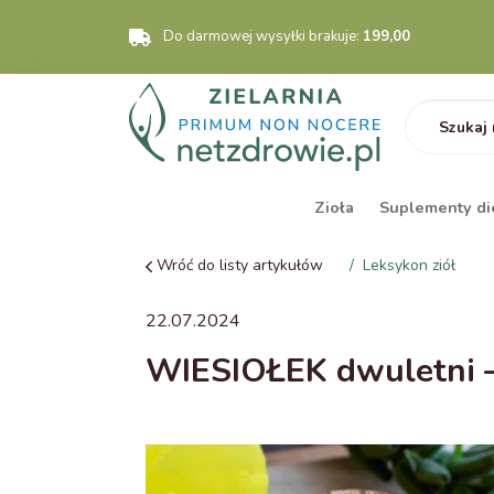
Do darmowej wysyłki brakuje:
199,00
Zioła
Suplementy di
Wróć do listy artykułów
Leksykon ziół
22.07.2024
WIESIOŁEK dwuletni –