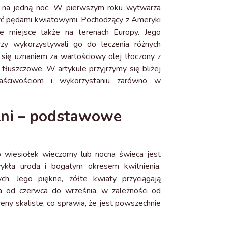
lko na jedną noc. W pierwszym roku wytwarza
czyć pędami kwiatowymi. Pochodzący z Ameryki
je miejsce także na terenach Europy. Jego
órzy wykorzystywali go do leczenia różnych
y się uznaniem za wartościowy olej tłoczony z
tłuszczowe. W artykule przyjrzymy się bliżej
 właściwościom i wykorzystaniu zarówno w
tni – podstawowe
o wiesiołek wieczorny lub nocna świeca jest
zwykłą urodą i bogatym okresem kwitnienia.
ch. Jego piękne, żółte kwiaty przyciągają
rwa od czerwca do września, w zależności od
eny skaliste, co sprawia, że jest powszechnie