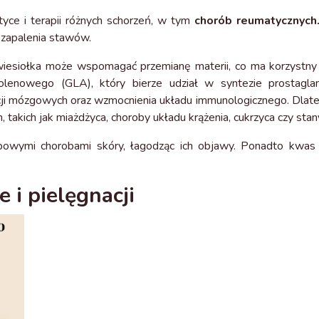
tyce i terapii różnych schorzeń, w tym
chorób reumatycznych
zapalenia stawów.
 wiesiołka może wspomagać przemianę materii, co ma korzystn
nowego (GLA), który bierze udział w syntezie prostaglandyn
kcji mózgowych oraz wzmocnienia układu immunologicznego. Dlate
 takich jak miażdżyca, choroby układu krążenia, cukrzyca czy sta
wymi chorobami skóry, łagodząc ich objawy. Ponadto kwas 
 i pielęgnacji