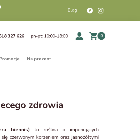
i
Blog
518 327 626
pn-pt: 10:00-18:00
0
Promocje
Na prezent
iecego zdrowia
ra biennis)
to roślina o imponujących
a się czerwonym korzeniem oraz jasnożółtymi