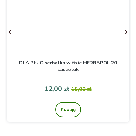
DLA PŁUC herbatka w fixie HERBAPOL 20
saszetek
a
Cena
Cena podstawowa
12,00 zł
15,00 zł
Kupuję