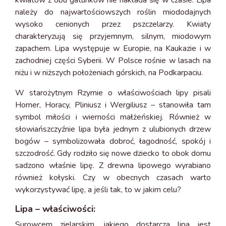
kwiatów z obu gatunków nie nakłada się w czasie. Lipa
należy do najwartościowszych roślin miododajnych
wysoko cenionych przez pszczelarzy. Kwiaty
charakteryzują się przyjemnym, silnym, miodowym
zapachem. Lipa występuje w Europie, na Kaukazie i w
zachodniej części Syberii. W Polsce rośnie w lasach na
niżu i w niższych położeniach górskich, na Podkarpaciu.
W starożytnym Rzymie o właściwościach lipy pisali
Homer, Horacy, Pliniusz i Wergiliusz – stanowiła tam
symbol miłości i wierności małżeńskiej. Również w
słowiańszczyźnie lipa była jednym z ulubionych drzew
bogów – symbolizowała dobroć, łagodność, spokój i
szczodrość. Gdy rodziło się nowe dziecko to obok domu
sadzono właśnie lipę. Z drewna lipowego wyrabiano
również kołyski. Czy w obecnych czasach warto
wykorzystywać lipę, a jeśli tak, to w jakim celu?
Lipa – właściwości:
Surowcem zielarskim, jakiego dostarcza lipa jest