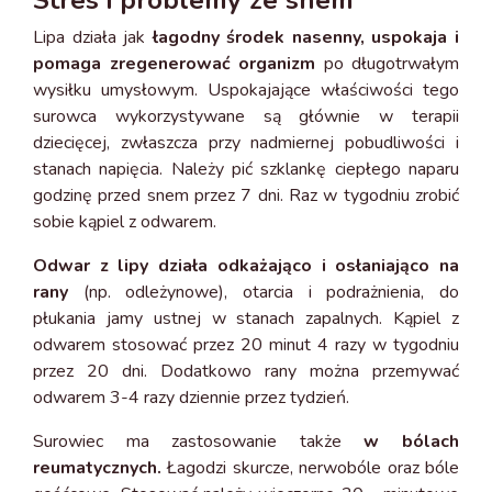
Stres i problemy ze snem
Lipa działa jak
łagodny środek nasenny, uspokaja i
pomaga zregenerować organizm
po długotrwałym
wysiłku umysłowym. Uspokajające właściwości tego
surowca wykorzystywane są głównie w terapii
dziecięcej, zwłaszcza przy nadmiernej pobudliwości i
stanach napięcia. Należy pić szklankę ciepłego naparu
godzinę przed snem przez 7 dni. Raz w tygodniu zrobić
sobie kąpiel z odwarem.
Odwar z lipy działa odkażająco i osłaniająco na
rany
(np. odleżynowe), otarcia i podrażnienia, do
płukania jamy ustnej w stanach zapalnych. Kąpiel z
odwarem stosować przez 20 minut 4 razy w tygodniu
przez 20 dni. Dodatkowo rany można przemywać
odwarem 3-4 razy dziennie przez tydzień.
Surowiec ma zastosowanie także
w bólach
reumatycznych.
Łagodzi skurcze, nerwobóle oraz bóle