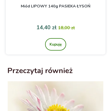
Miód LIPOWY 140g PASIEKA ŁYSOŃ
a
Cena
Cena podstawowa
14,40 zł
18,00 zł
Kupuję
Przeczytaj również