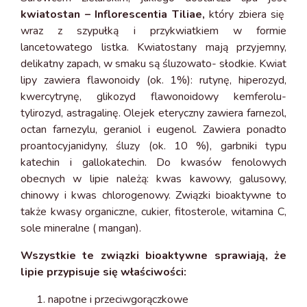
kwiatostan – Inflorescentia Tiliae,
który zbiera się
wraz z szypułką i przykwiatkiem w formie
lancetowatego listka. Kwiatostany mają przyjemny,
delikatny zapach, w smaku są śluzowato- słodkie. Kwiat
lipy zawiera flawonoidy (ok. 1%): rutynę, hiperozyd,
kwercytrynę, glikozyd flawonoidowy kemferolu-
tylirozyd, astragalinę. Olejek eteryczny zawiera farnezol,
octan farnezylu, geraniol i eugenol. Zawiera ponadto
proantocyjanidyny, śluzy (ok. 10 %), garbniki typu
katechin i gallokatechin. Do kwasów fenolowych
obecnych w lipie należą: kwas kawowy, galusowy,
chinowy i kwas chlorogenowy. Związki bioaktywne to
także kwasy organiczne, cukier, fitosterole, witamina C,
sole mineralne ( mangan).
Wszystkie te związki bioaktywne sprawiają, że
lipie przypisuje się właściwości:
napotne i przeciwgorączkowe