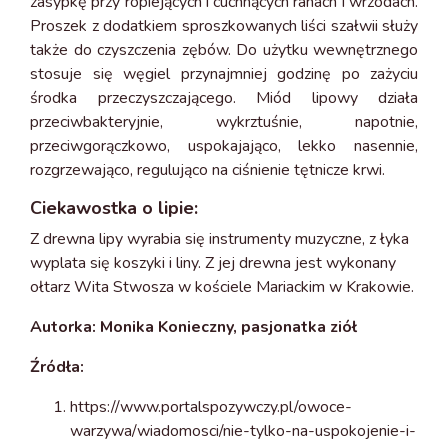
zasypkę przy ropiejących i cuchnących ranach i wrzodach.
Proszek z dodatkiem sproszkowanych liści szałwii służy
także do czyszczenia zębów. Do użytku wewnętrznego
stosuje się węgiel przynajmniej godzinę po zażyciu
środka przeczyszczającego. Miód lipowy działa
przeciwbakteryjnie, wykrztuśnie, napotnie,
przeciwgorączkowo, uspokajająco, lekko nasennie,
rozgrzewająco, regulująco na ciśnienie tętnicze krwi.
Ciekawostka o lipie:
Z drewna lipy wyrabia się instrumenty muzyczne, z łyka
wyplata się koszyki i liny. Z jej drewna jest wykonany
ołtarz Wita Stwosza w kościele Mariackim w Krakowie.
Autorka: Monika Konieczny, pasjonatka ziół
Źródła:
https://www.portalspozywczy.pl/owoce-
warzywa/wiadomosci/nie-tylko-na-uspokojenie-i-