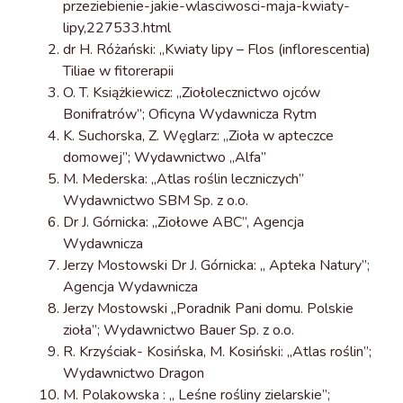
przeziebienie-jakie-wlasciwosci-maja-kwiaty-
lipy,227533.html
dr H. Różański: „Kwiaty lipy – Flos (inflorescentia)
Tiliae w fitorerapii
O. T. Książkiewicz: „Ziołolecznictwo ojców
Bonifratrów”; Oficyna Wydawnicza Rytm
K. Suchorska, Z. Węglarz: „Zioła w apteczce
domowej”; Wydawnictwo „Alfa”
M. Mederska: „Atlas roślin leczniczych”
Wydawnictwo SBM Sp. z o.o.
Dr J. Górnicka: „Ziołowe ABC”, Agencja
Wydawnicza
Jerzy Mostowski Dr J. Górnicka: „ Apteka Natury”;
Agencja Wydawnicza
Jerzy Mostowski „Poradnik Pani domu. Polskie
zioła”; Wydawnictwo Bauer Sp. z o.o.
R. Krzyściak- Kosińska, M. Kosiński: „Atlas roślin”;
Wydawnictwo Dragon
M. Polakowska : „ Leśne rośliny zielarskie”;