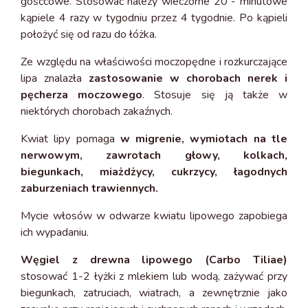
gośćcowe. Stosować należy wieczorne 20 - minutowe
kąpiele 4 razy w tygodniu przez 4 tygodnie. Po kąpieli
położyć się od razu do łóżka.
Ze względu na właściwości moczopędne i rozkurczające
lipa znalazła
zastosowanie w chorobach nerek i
pęcherza moczowego
. Stosuje się ją także w
niektórych chorobach zakaźnych.
Kwiat lipy pomaga
w migrenie, wymiotach na tle
nerwowym, zawrotach głowy, kolkach,
biegunkach, miażdżycy, cukrzycy, łagodnych
zaburzeniach trawiennych.
Mycie włosów w odwarze kwiatu lipowego zapobiega
ich wypadaniu.
Węgiel z drewna lipowego (Carbo Tiliae)
stosować 1-2 łyżki z mlekiem lub wodą, zażywać przy
biegunkach, zatruciach, wiatrach, a zewnętrznie jako