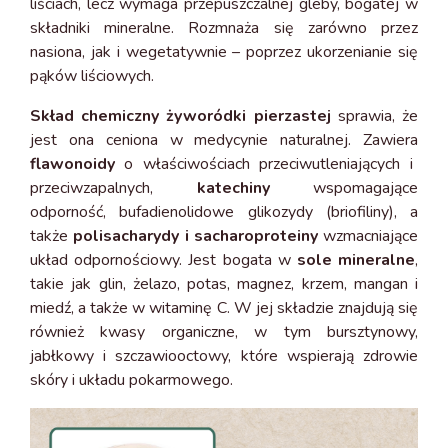
liściach, lecz wymaga przepuszczalnej gleby, bogatej w
składniki mineralne. Rozmnaża się zarówno przez
nasiona, jak i wegetatywnie – poprzez ukorzenianie się
pąków liściowych.
Skład chemiczny żyworódki pierzastej
sprawia, że
jest ona ceniona w medycynie naturalnej. Zawiera
flawonoidy
o właściwościach przeciwutleniających i
przeciwzapalnych,
katechiny
wspomagające
odporność, bufadienolidowe glikozydy (briofiliny), a
także
polisacharydy i sacharoproteiny
wzmacniające
układ odpornościowy. Jest bogata w
sole mineralne
,
takie jak glin, żelazo, potas, magnez, krzem, mangan i
miedź, a także w witaminę C. W jej składzie znajdują się
również kwasy organiczne, w tym bursztynowy,
jabłkowy i szczawiooctowy, które wspierają zdrowie
skóry i układu pokarmowego.