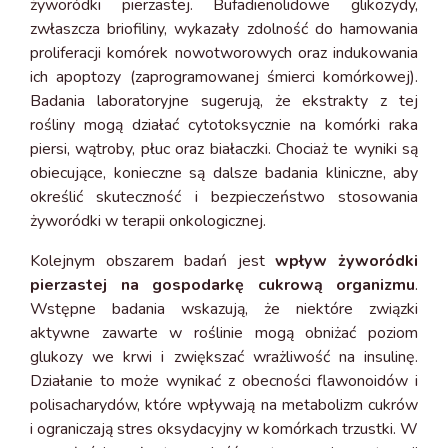
żyworódki pierzastej. Bufadienolidowe glikozydy,
zwłaszcza briofiliny, wykazały zdolność do hamowania
proliferacji komórek nowotworowych oraz indukowania
ich apoptozy (zaprogramowanej śmierci komórkowej).
Badania laboratoryjne sugerują, że ekstrakty z tej
rośliny mogą działać cytotoksycznie na komórki raka
piersi, wątroby, płuc oraz białaczki. Chociaż te wyniki są
obiecujące, konieczne są dalsze badania kliniczne, aby
określić skuteczność i bezpieczeństwo stosowania
żyworódki w terapii onkologicznej.
Kolejnym obszarem badań jest
wpływ żyworódki
pierzastej na gospodarkę cukrową organizmu
.
Wstępne badania wskazują, że niektóre związki
aktywne zawarte w roślinie mogą obniżać poziom
glukozy we krwi i zwiększać wrażliwość na insulinę.
Działanie to może wynikać z obecności flawonoidów i
polisacharydów, które wpływają na metabolizm cukrów
i ograniczają stres oksydacyjny w komórkach trzustki. W