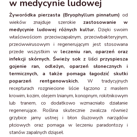
w medycynie ludowej
Żyworódka pierzasta (Bryophyllum pinnatum)
od
wieków znajduje szerokie
zastosowanie w
medycynie ludowej różnych kultur.
Dzięki swoim
właściwościom przeciwzapalnym, przeciwbakteryjnym,
przeciwwirusowym i regenerującym jest stosowana
przede wszystkim w
leczeniu ran, oparzeń oraz
infekcji skórnych. Świeży sok z liści przyspiesza
gojenie ran, odleżyn, oparzeń słonecznych i
termicznych, a także pomaga łagodzić skutki
poparzeń rentgenowskich.
W tradycyjnych
recepturach rozgniecione liście łączono z masłem
krowim, kozim, olejem lnianym, konopnym, rokitnikowym
lub tranem, co dodatkowo wzmacniało działanie
regenerujące. Roślina skutecznie zwalcza również
grzybice jamy ustnej i błon śluzowych narządów
płciowych oraz pomaga w leczeniu paradontozy i
stanów zapalnych dziąseł.