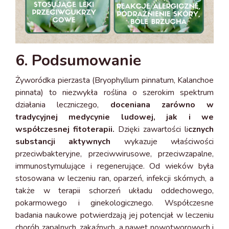
6. Podsumowanie
Żyworódka pierzasta (Bryophyllum pinnatum, Kalanchoe
pinnata) to niezwykła roślina o szerokim spektrum
działania leczniczego,
doceniana zarówno w
tradycyjnej medycynie ludowej, jak i we
współczesnej fitoterapii.
Dzięki zawartości li
cznych
substancji aktywnych
wykazuje właściwości
przeciwbakteryjne, przeciwwirusowe, przeciwzapalne,
immunostymulujące i regenerujące. Od wieków była
stosowana w leczeniu ran, oparzeń, infekcji skórnych, a
także w terapii schorzeń układu oddechowego,
pokarmowego i ginekologicznego. Współczesne
badania naukowe potwierdzają jej potencjał w leczeniu
chorób zapalnych, zakaźnych, a nawet nowotworowych i