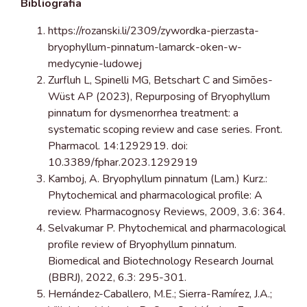
Bibliografia
https://rozanski.li/2309/zywordka-pierzasta-
bryophyllum-pinnatum-lamarck-oken-w-
medycynie-ludowej
Zurfluh L, Spinelli MG, Betschart C and Simões-
Wüst AP (2023), Repurposing of Bryophyllum
pinnatum for dysmenorrhea treatment: a
systematic scoping review and case series. Front.
Pharmacol. 14:1292919. doi:
10.3389/fphar.2023.1292919
Kamboj, A. Bryophyllum pinnatum (Lam.) Kurz.:
Phytochemical and pharmacological profile: A
review. Pharmacognosy Reviews, 2009, 3.6: 364.
Selvakumar P. Phytochemical and pharmacological
profile review of Bryophyllum pinnatum.
Biomedical and Biotechnology Research Journal
(BBRJ), 2022, 6.3: 295-301.
Hernández-Caballero, M.E.; Sierra-Ramírez, J.A.;