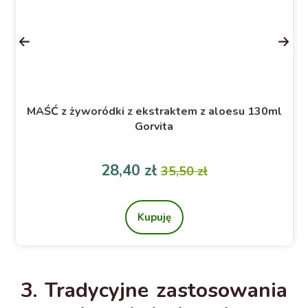
MAŚĆ z żyworódki z ekstraktem z aloesu 130ml
Gorvita
a
Cena
Cena podstawowa
28,40 zł
35,50 zł
Kupuję
3. Tradycyjne zastosowania