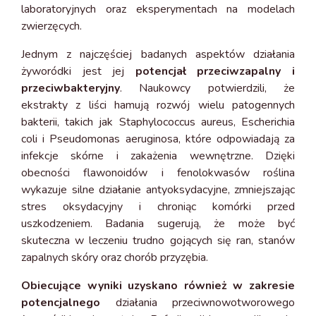
laboratoryjnych oraz eksperymentach na modelach
zwierzęcych.
Jednym z najczęściej badanych aspektów działania
żyworódki jest jej
potencjał przeciwzapalny i
przeciwbakteryjny
. Naukowcy potwierdzili, że
ekstrakty z liści hamują rozwój wielu patogennych
bakterii, takich jak Staphylococcus aureus, Escherichia
coli i Pseudomonas aeruginosa, które odpowiadają za
infekcje skórne i zakażenia wewnętrzne. Dzięki
obecności flawonoidów i fenolokwasów roślina
wykazuje silne działanie antyoksydacyjne, zmniejszając
stres oksydacyjny i chroniąc komórki przed
uszkodzeniem. Badania sugerują, że może być
skuteczna w leczeniu trudno gojących się ran, stanów
zapalnych skóry oraz chorób przyzębia.
Obiecujące wyniki uzyskano również w zakresie
potencjalnego
działania przeciwnowotworowego