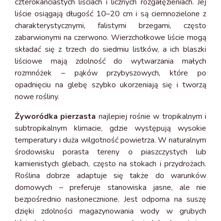
czterokanciastych liściach i licznych rozgałęzieniach. Jej
liście osiągają długość 10–20 cm i są ciemnozielone z
charakterystycznymi, falistymi brzegami, często
zabarwionymi na czerwono. Wierzchołkowe liście mogą
składać się z trzech do siedmiu listków, a ich blaszki
liściowe mają zdolność do wytwarzania małych
rozmnóżek – pąków przybyszowych, które po
opadnięciu na glebę szybko ukorzeniają się i tworzą
nowe rośliny.
Żyworódka pierzasta
najlepiej rośnie w tropikalnym i
subtropikalnym klimacie, gdzie występują wysokie
temperatury i duża wilgotność powietrza. W naturalnym
środowisku porasta tereny o piaszczystych lub
kamienistych glebach, często na stokach i przydrożach.
Roślina dobrze adaptuje się także do warunków
domowych – preferuje stanowiska jasne, ale nie
bezpośrednio nasłonecznione. Jest odporna na suszę
dzięki zdolności magazynowania wody w grubych