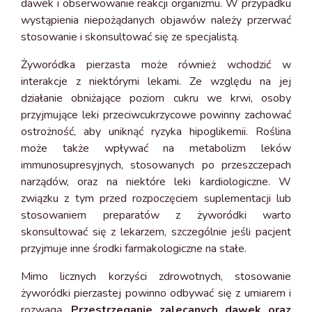
dawek i obserwowanie reakcji organizmu. W przypadku
wystąpienia niepożądanych objawów należy przerwać
stosowanie i skonsultować się ze specjalistą.
Żyworódka pierzasta może również wchodzić w
interakcje z niektórymi lekami. Ze względu na jej
działanie obniżające poziom cukru we krwi, osoby
przyjmujące leki przeciwcukrzycowe powinny zachować
ostrożność, aby uniknąć ryzyka hipoglikemii. Roślina
może także wpływać na metabolizm leków
immunosupresyjnych, stosowanych po przeszczepach
narządów, oraz na niektóre leki kardiologiczne. W
związku z tym przed rozpoczęciem suplementacji lub
stosowaniem preparatów z żyworódki warto
skonsultować się z lekarzem, szczególnie jeśli pacjent
przyjmuje inne środki farmakologiczne na stałe.
Mimo licznych korzyści zdrowotnych, stosowanie
żyworódki pierzastej powinno odbywać się z umiarem i
rozwagą.
Przestrzeganie zalecanych dawek oraz