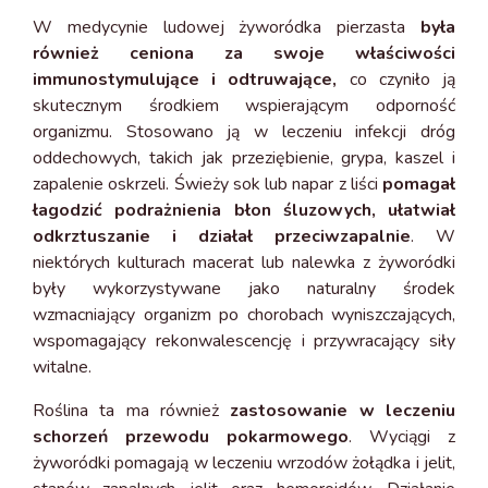
W medycynie ludowej żyworódka pierzasta
była
również ceniona za swoje właściwości
immunostymulujące i odtruwające,
co czyniło ją
skutecznym środkiem wspierającym odporność
organizmu. Stosowano ją w leczeniu infekcji dróg
oddechowych, takich jak przeziębienie, grypa, kaszel i
zapalenie oskrzeli. Świeży sok lub napar z liści
pomagał
łagodzić podrażnienia błon śluzowych, ułatwiał
odkrztuszanie i działał przeciwzapalnie
. W
niektórych kulturach macerat lub nalewka z żyworódki
były wykorzystywane jako naturalny środek
wzmacniający organizm po chorobach wyniszczających,
wspomagający rekonwalescencję i przywracający siły
witalne.
Roślina ta ma również
zastosowanie w leczeniu
schorzeń przewodu pokarmowego
. Wyciągi z
żyworódki pomagają w leczeniu wrzodów żołądka i jelit,