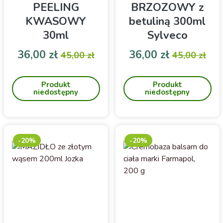
PEELING
BRZOZOWY z
KWASOWY
betuliną 300ml
30ml
Sylveco
Cena
Cena podstawowa
Cena
Cena pod
36,00 zł
36,00 zł
45,00 zł
45,00 zł
Peeling kwasowy- zawiera
Do codziennej pielęgnacji
kwas migdałowy,
skóry suchej, odwodnionej,
Produkt
Produkt
azelainowy i hialuronowy
wrażliwej i nadreaktywnej.
niedostępny
niedostępny
-20%
-20%