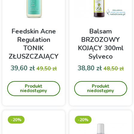
Feedskin Acne
Balsam
Regulation
BRZOZOWY
TONIK
KOJĄCY 300ml
ZŁUSZCZAJĄCY
Sylveco
do twarzy 100ml
Cena
Cena podstawowa
Cena
Cena pod
39,60 zł
38,80 zł
49,50 zł
48,50 zł
FEEDSKIN Tonik w formie
Do codziennej pielęgnacji
lekkiego żelu.
każdego rodzaju skóry.
Produkt
Produkt
Szczególnie do pielęgnacji
niedostępny
niedostępny
skóry suchej, swędzącej,
podrażnionej po opalaniu
lub depilacji
-20%
-20%