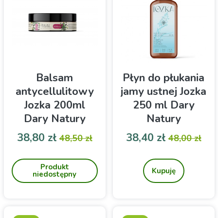
Balsam
Płyn do płukania
antycellulitowy
jamy ustnej Jozka
Jozka 200ml
250 ml Dary
Dary Natury
Natury
Cena
Cena podstawowa
Cena
Cena pod
38,80 zł
38,40 zł
48,50 zł
48,00 zł
Balsam antycellulitowy
ŻUBRÓWKA SZAŁWIA
Jozka to kompleksowa
TYMIANEK
Produkt
pielęgnacja skóry, której
Kupuję
niedostępny
efekty są widoczne już po
kilku dniach regularnego
stosowania. Idealny do
codziennej rutyny, wspiera