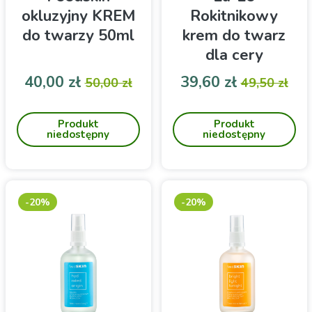
okluzyjny KREM
Rokitnikowy
do twarzy 50ml
krem do twarz
dla cery
naczynkowej
Cena
Cena podstawowa
Cena
Cena pod
40,00 zł
39,60 zł
50,00 zł
49,50 zł
Regenerujący
Zapytaj o dostępność!
wielozadaniowy krem do
Krem do twarzy dla cery
Produkt
Produkt
twarzy Sylveco Feedskin
naczynkowej z rokitnikiem-
niedostępny
niedostępny
dzień i noc 50 ml
60ml
-20%
-20%