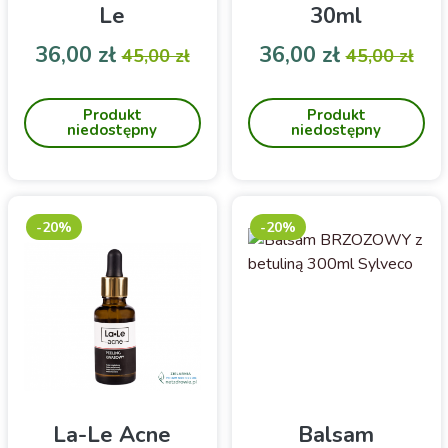
Le
30ml
Cena
Cena podstawowa
Cena
Cena pod
36,00 zł
36,00 zł
45,00 zł
45,00 zł
La-Le Olejek do ciała do
Eliksir rozjaśniający, także
codziennego stosowania,
na pojedyncze
Produkt
Produkt
szczególnie w okresie
przebarwienia
niedostępny
niedostępny
letnim 50ml
-20%
-20%
La-Le Acne
Balsam