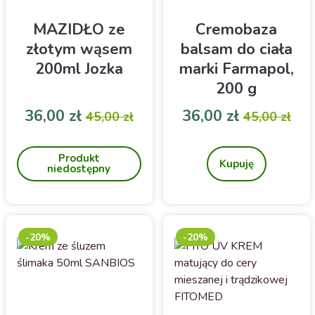
MAZIDŁO ze
Cremobaza
złotym wąsem
balsam do ciała
200ml Jozka
marki Farmapol,
200 g
Cena
Cena podstawowa
Cena
Cena pod
36,00 zł
36,00 zł
45,00 zł
45,00 zł
Uniwersalny krem do ciała
Cremobaza 11% to
nawilżający i
Produkt
hipoalergiczny balsam do
Kupuję
niedostępny
ciała, który intensywnie
zmiękcza, wygładza oraz
regeneruje skórę wrażliwą
i skłonną do podrażnień.
Preparat chroni skórę
-20%
-20%
przed szkodliwym
wpływem czynników
zewnętrznych, poprawiając
jej elastyczność i komfort.