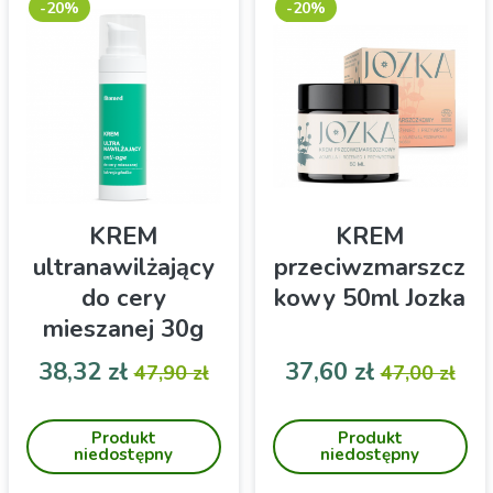
skuteczną walkę z
-20%
-20%
niedoskonałościami skóry i
przywraca jej jędrność.
KREM
KREM
ultranawilżający
przeciwzmarszcz
do cery
kowy 50ml Jozka
mieszanej 30g
FITOMED
Cena
Cena podstawowa
Cena
Cena pod
38,32 zł
37,60 zł
47,90 zł
47,00 zł
Krem z lukrecją do
WYCOFANY! Wegański
cery mieszanej marki
odżywczy, regenerujący
Produkt
Produkt
Fitomed
krem do codziennej
niedostępny
niedostępny
pielęgnacji cery dojrzałej