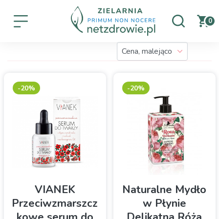
0
-20%
-20%
VIANEK
Naturalne Mydło
Przeciwzmarszcz
w Płynie
kowe serum do
Delikatna Róża