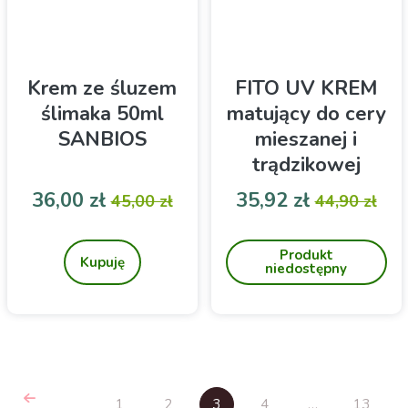
Krem ze śluzem
FITO UV KREM
ślimaka 50ml
matujący do cery
SANBIOS
mieszanej i
trądzikowej
FITOMED
Cena
Cena podstawowa
Cena
Cena pod
36,00 zł
35,92 zł
45,00 zł
44,90 zł
Krem do każdego rodzaju
Krem matujący do cery
skóry
trądzikowej i mieszanej z
Produkt
UV chroni przed działaniem
Kupuję
niedostępny
promieni słonecznych
SPF15
1
2
3
4
…
13