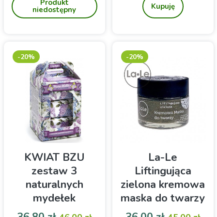
Produkt
skłonnej do przebarwień,
Kupuję
niedostępny
do wyrównania kolorytu
skóry. Idealny pod makijaż.
-20%
-20%
KWIAT BZU
La-Le
zestaw 3
Liftingująca
naturalnych
zielona kremowa
mydełek
maska do twarzy
ITERITALIA
50ml
Cena
Cena podstawowa
Cena
Cena pod