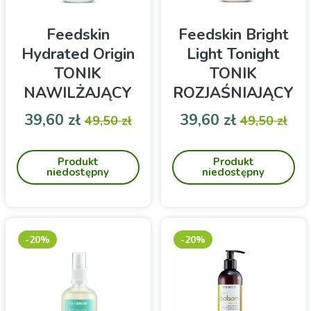
Feedskin
Feedskin Bright
Hydrated Origin
Light Tonight
TONIK
TONIK
NAWILŻAJĄCY
ROZJAŚNIAJĄCY
do twarzy 100ml
do twarzy 100ml
Cena
Cena podstawowa
Cena
Cena pod
39,60 zł
39,60 zł
49,50 zł
49,50 zł
FEEDSKIN Tonik w formie
FEEDSKIN Tonik w formie
lekkiego żelu. Silnie
lekkiego żelu.
Produkt
Produkt
nawilża
niedostępny
niedostępny
-20%
-20%