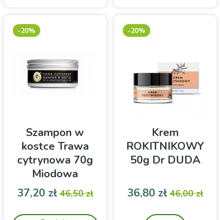
-20%
-20%
Szampon w
Krem
kostce Trawa
ROKITNIKOWY
cytrynowa 70g
50g Dr DUDA
Miodowa
Mydlarnia
Cena
Cena podstawowa
Cena
Cena pod
37,20 zł
36,80 zł
46,50 zł
46,00 zł
Szampon w kostce
Antyoksydacyjny. Do
pielęgnacji skóry suchej,