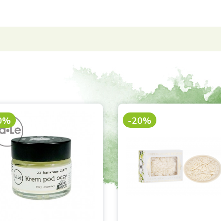
0%
-20%