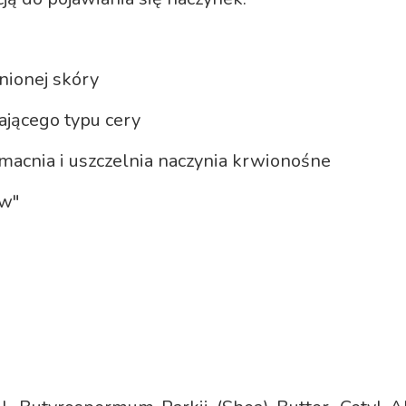
ionej skóry
jącego typu cery
zmacnia i uszczelnia naczynia krwionośne
ów"