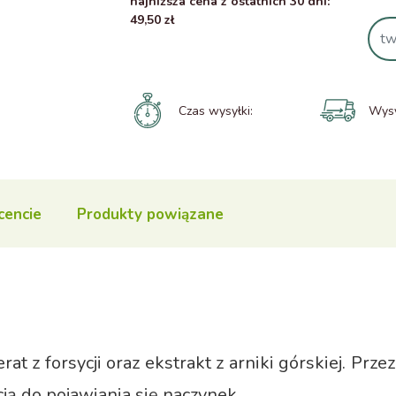
najniższa cena z ostatnich 30 dni:
49,50 zł
Czas wysyłki:
Wysy
cencie
Produkty powiązane
rat z forsycji oraz ekstrakt z arniki górskiej. Prz
ją do pojawiania się naczynek.