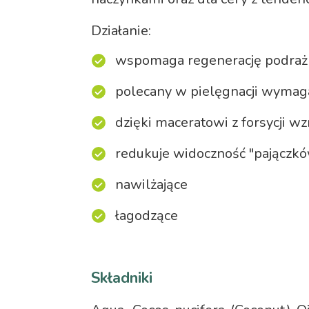
Działanie:
wspomaga regenerację podrażn
polecany w pielęgnacji wymaga
dzięki maceratowi z forsycji w
redukuje widoczność "pajączk
nawilżające
łagodzące
Składniki