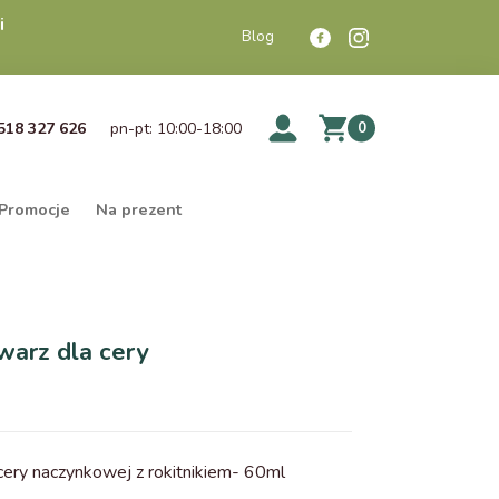
i
Blog
518 327 626
pn-pt: 10:00-18:00
0
Promocje
Na prezent
warz dla cery
cery naczynkowej z rokitnikiem- 60ml