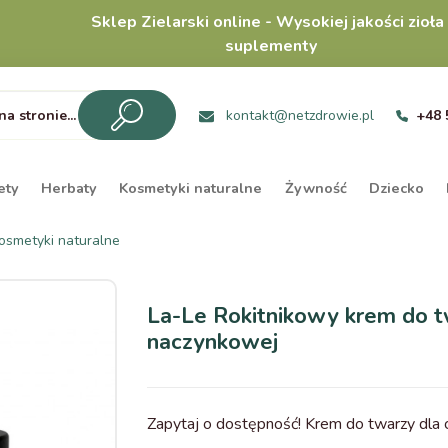
Sklep Zielarski online - Wysokiej jakości zioła 
suplementy
kontakt@netzdrowie.pl
+48 
ety
Herbaty
Kosmetyki naturalne
Żywność
Dziecko
osmetyki naturalne
La-Le Rokitnikowy krem do t
naczynkowej
Zapytaj o dostępność! Krem do twarzy dla 