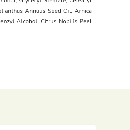
cohol, Glyceryl Stearate, Cetearyl
elianthus Annuus Seed Oil, Arnica
enzyl Alcohol, Citrus Nobilis Peel