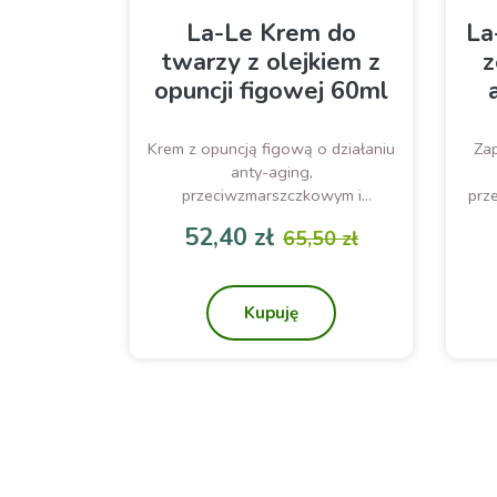
La-Le Krem do
La
twarzy z olejkiem z
z
opuncji figowej 60ml
Krem z opuncją figową o działaniu
Zap
anty-aging,
przeciwzmarszczkowym i
prz
nawilżającym
52,40 zł
65,50 zł
Cena
Cena podstawowa
Kupuję