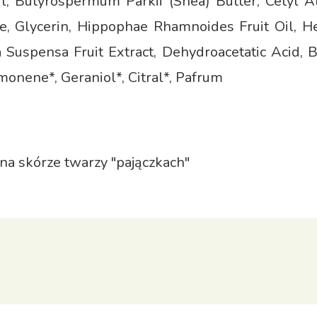
l, Butyrospermum Parkii (Shea) Butter, Cetyl Al
te, Glycerin, Hippophae Rhamnoides Fruit Oil, H
 Suspensa Fruit Extract, Dehydroacetatic Acid, B
Limonene*, Geraniol*, Citral*, Pafrum
na skórze twarzy "pajączkach"