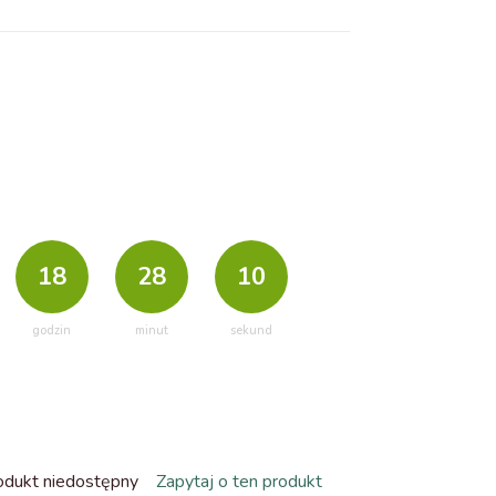
18
28
09
godzin
minut
sekund
odukt niedostępny
Zapytaj o ten produkt