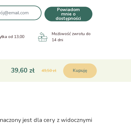
Powiadom
mnie o
dostępności
Możliwość zwrotu do
łka od 13,00
14 dni
39,60 zł
Kupuję
49,50 zł
eznaczony jest dla cery z widocznymi