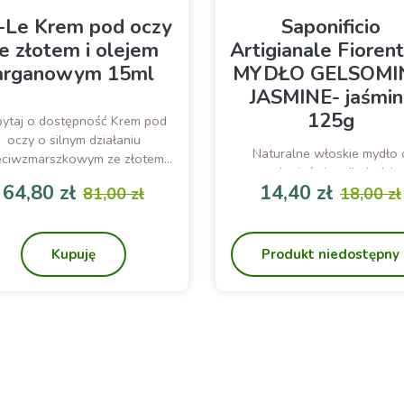
-Le Krem pod oczy
Saponificio
e złotem i olejem
Artigianale Fiorent
arganowym 15ml
MYDŁO GELSOMI
JASMINE- jaśmin
125g
ytaj o dostępność Krem pod
oczy o silnym działaniu
Naturalne włoskie mydło 
eciwzmarszkowym ze złotem i
zapachu jaśminu dla każde
olejem arganowym
64,80 zł
14,40 zł
rodzaju skóry. Wspaniale m
81,00 zł
18,00 zł
Cena
Cena podstawowa
Cena
Cena p
i nawilża
Kupuję
Produkt niedostępny