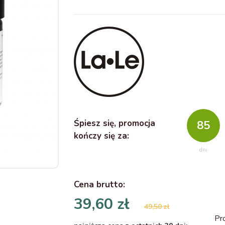
Śpiesz się, promocja
85
kończy się za:
dni
Cena
brutto
:
39,60 zł
49,50 zł
Pr