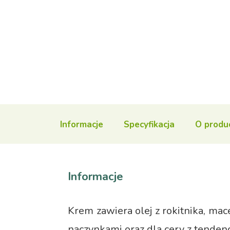
Informacje
Specyfikacja
O produ
Informacje
Krem zawiera olej z rokitnika, mace
naczynkami oraz dla cery z tendenc