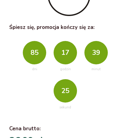
Śpiesz się, promocja kończy się za:
85
17
39
dni
godzin
minut
24
sekund
Cena
brutto
: