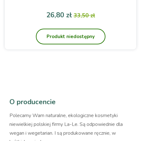
Cena
Cena podstawowa
26,80 zł
33,50 zł
Produkt niedostępny
O producencie
Polecamy Wam naturalne, ekologiczne kosmetyki
niewielkiej polskiej firmy La-Le. Są odpowiednie dla
wegan i wegetarian. I są produkowane ręcznie, w