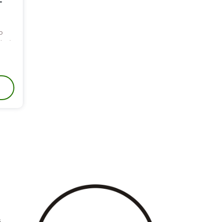
-
o
dzaju
odstawowa