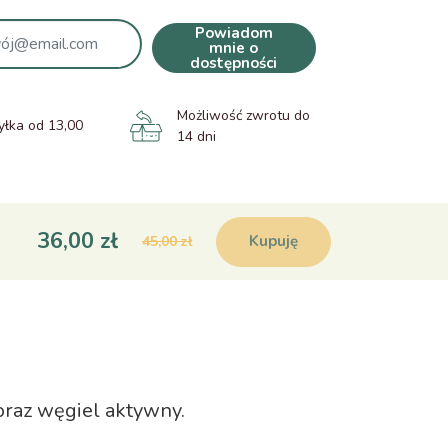
Powiadom
mnie o
dostępności
Możliwość zwrotu do
łka od 13,00
14 dni
36,00 zł
Kupuję
45,00 zł
 oraz węgiel aktywny.