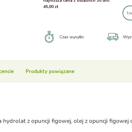
najniższa cena z ostatnich 30 dni:
45,00 zł
Czas wysyłki:
Wysy
cencie
Produkty powiązane
drolat z opuncji figowej, olej z opuncji figowej