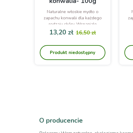
konwalia- 100g
Naturalne włoskie mydło o
zapachu konwalii dla każdego
za
rodzaju skóry. Wspaniale
oczyszcza i odżywia.
13,20 zł
16,50 zł
Cena
Cena podstawowa
Produkt niedostępny
O producencie