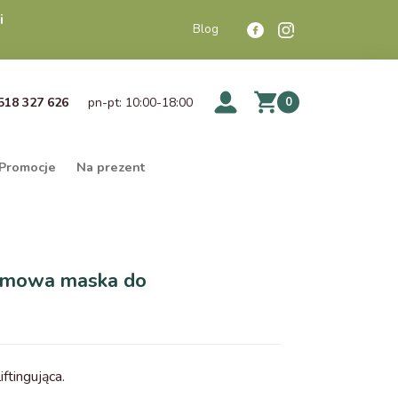
i
Blog
518 327 626
pn-pt: 10:00-18:00
0
Promocje
Na prezent
kremowa maska do
ftingująca.