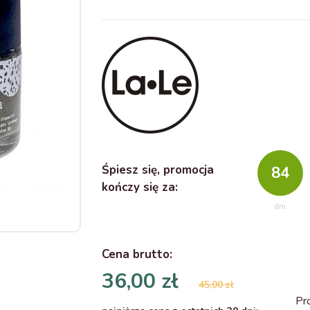
Śpiesz się, promocja
84
kończy się za:
dni
Cena
brutto
:
36,00 zł
45,00 zł
Pr