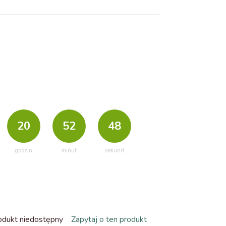
20
52
46
godzin
minut
sekund
odukt niedostępny
Zapytaj o ten produkt