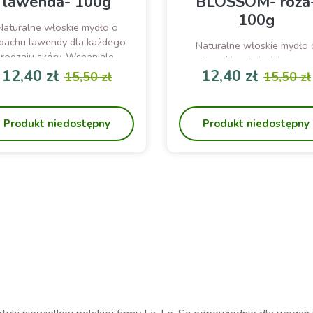
lawenda- 100g
BLOSSOM- róża
100g
Naturalne włoskie mydło o
pachu lawendy dla każdego
Naturalne włoskie mydło 
rodzaju skóry. Wspaniale
zapachu róży dla każdego ro
oczyszcza i pielęgnuje.
12,40 zł
12,40 zł
skóry. Wspaniale myje i
15,50 zł
15,50 zł
Cena
Cena podstawowa
Cena
Cena p
wygładza.
Produkt niedostępny
Produkt niedostępny