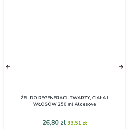
ŻEL DO REGENERACJI TWARZY, CIAŁA I
WŁOSÓW 250 ml Aloesove
Cena
Cena podstawowa
26,80 zł
33,51 zł