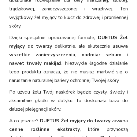
doskonałe rozwiązanie dla cery mieszanej, tłustej,
trądzikowej, zanieczyszczonej i wrażliwej. Ten
wyjątkowy żel myjący to klucz do zdrowej i promiennej
skóry.
Dzięki specjalnie opracowanej formule,
DUETUS Żel
myjący do twarzy
delikatnie, ale skutecznie
usuwa
wszelkie zanieczyszczenia, nadmiar sebum i
nawet trwały makijaż
. Niezwykle łagodne działanie
tego produktu oznacza, że nie musisz martwić się o
naruszanie naturalnej bariery ochronnej Twojej skóry.
Po użyciu żelu Twój naskórek będzie czysty, świeży i
aksamitnie gładki w dotyku. To doskonała baza do
dalszej pielęgnacji skóry.
A co jeszcze?
DUETUS Żel myjący do twarzy
zawiera
cenne roślinne ekstrakty,
które przynoszą