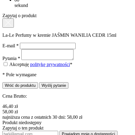
sekund
Zapytaj o produkt
La-Le Perfumy w kremie JAŚMIN WANILIA CEDR 15ml
E-mail
*
Pytania
*
Akceptuję
politykę prywatności
*
*
Pole wymagane
Wróć do produktu
Wyślij pytanie
Cena
Brutto
:
46,40 zł
58,00 zł
najniższa cena z ostatnich 30 dni: 58,00 zł
Produkt niedostępny
Zapytaj o ten produkt
Powiadom mnie o dostępności