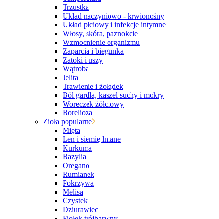
Trzustka
Układ naczyniowo - krwionośny
Układ płciowy i infekcje intymne
Włosy, skóra, paznokcie
Wzmocnienie organizmu
Zaparcia i biegunka
Zatoki i uszy
Wątroba
Jelita
Trawienie i żołądek
Ból gardła, kaszel suchy i mokry
Woreczek żółciowy
Borelioza
Zioła popularne
Mięta
Len i siemię lniane
Kurkuma
Bazylia
Oregano
Rumianek
Pokrzywa
Melisa
Czystek
Dziurawiec
Fiołek trójbarwny