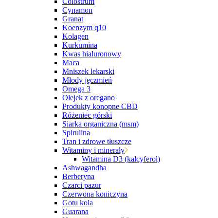
Colostrum
Cynamon
Granat
Koenzym q10
Kolagen
Kurkumina
Kwas hialuronowy
Maca
Mniszek lekarski
Młody jęczmień
Omega 3
Olejek z oregano
Produkty konopne CBD
Różeniec górski
Siarka organiczna (msm)
Spirulina
Tran i zdrowe tłuszcze
Witaminy i minerały
Witamina D3 (kalcyferol)
Ashwagandha
Berberyna
Czarci pazur
Czerwona koniczyna
Gotu kola
Guarana