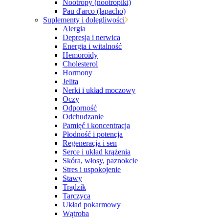
Nootropy (nootropiki)
Pau d'arco (lapacho)
Suplementy i dolegliwości
Alergia
Depresja i nerwica
Energia i witalność
Hemoroidy
Cholesterol
Hormony
Jelita
Nerki i układ moczowy
Oczy
Odporność
Odchudzanie
Pamięć i koncentracja
Płodność i potencja
Regeneracja i sen
Serce i układ krążenia
Skóra, włosy, paznokcie
Stres i uspokojenie
Stawy
Trądzik
Tarczyca
Układ pokarmowy
Wątroba