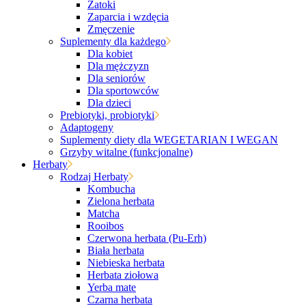
Zatoki
Zaparcia i wzdęcia
Zmęczenie
Suplementy dla każdego
Dla kobiet
Dla mężczyzn
Dla seniorów
Dla sportowców
Dla dzieci
Prebiotyki, probiotyki
Adaptogeny
Suplementy diety dla WEGETARIAN I WEGAN
Grzyby witalne (funkcjonalne)
Herbaty
Rodzaj Herbaty
Kombucha
Zielona herbata
Matcha
Rooibos
Czerwona herbata (Pu-Erh)
Biała herbata
Niebieska herbata
Herbata ziołowa
Yerba mate
Czarna herbata