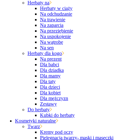
Herbaty na
Herbaty w ciąży
Na odchudzanie
Na trawienie
Na zaparcia
Na przeziębienie
Na uspokojenie
Na wątrobę
Na sen
Herbaty dla kogo
Na prezent
Dla babci
Dla dziadka
Dla mamy
Dla taty
Dla dzieci
Dla kobiet
Dla mężczyzn
Zestawy
Do herbaty
Kubki do herbaty
Kosmetyki naturalne
Twarz
Kremy pod oczy
Pielęgnacja twarzy- maski i maseczki