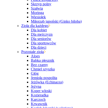
Skrzyp polny
Szałwia
Moringa
Wiesiołek
Miłorząb japoński (Ginko biloba)
Zioła dla każdego
Dla kobiet
Dla mężczyzn
Dla seniorów
Dla sportowców
Dla dzieci
Pozostałe zioła
Aloes
Babka płesznik
Bez czarny
Chmiel szyszka
Głóg
Jemioła pospolita
Jeżówka (Echinacea)
Jeżyna
Koper włoski
Kozieradka
Karczoch
Krwawnik