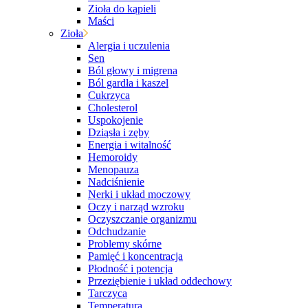
Zioła do kąpieli
Maści
Zioła
Alergia i uczulenia
Sen
Ból głowy i migrena
Ból gardła i kaszel
Cukrzyca
Cholesterol
Uspokojenie
Dziąsła i zęby
Energia i witalność
Hemoroidy
Menopauza
Nadciśnienie
Nerki i układ moczowy
Oczy i narząd wzroku
Oczyszczanie organizmu
Odchudzanie
Problemy skórne
Pamięć i koncentracja
Płodność i potencja
Przeziębienie i układ oddechowy
Tarczyca
Temperatura