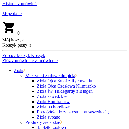
Historia zamówień
Moje dane
0
Mój koszyk
Koszyk pusty :(
Zobacz koszyk
Koszyk
Złóż zamówienie
Zamówienie
Zioła
Mieszanki ziołowe do picia
Zioła Ojca Sroki z Rychwałdu
Zioła Ojca Czesława Klimuszko
Zioła św. Hildegardy z Bingen
Zioła szwedzkie
Zioła Bonifratrów
Zioła na boreliozę
Fixy (zioła do zaparzania w saszetkach)
Zioła sypane
Produkty zielarskie
Tabletki ziołowe