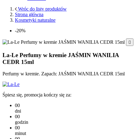
Wróc do listy produktów
Strona główna
Kosmetyki naturalne
-20%

La-Le Perfumy w kremie JAŚMIN WANILIA
CEDR 15ml
Perfumy w kremie. Zapach: JAŚMIN WANILIA CEDR 15ml
Śpiesz się, promocja kończy się za:
00
dni
00
godzin
00
minut
00