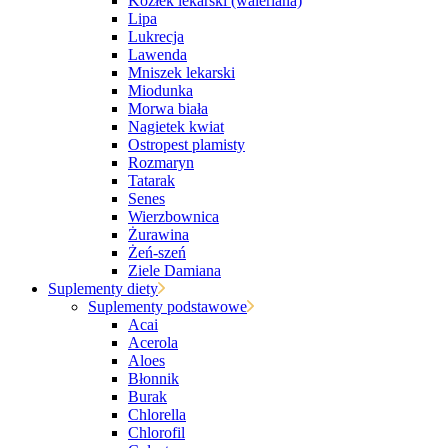
Kozłek lekarski (waleriana)
Lipa
Lukrecja
Lawenda
Mniszek lekarski
Miodunka
Morwa biała
Nagietek kwiat
Ostropest plamisty
Rozmaryn
Tatarak
Senes
Wierzbownica
Żurawina
Żeń-szeń
Ziele Damiana
Suplementy diety
Suplementy podstawowe
Acai
Acerola
Aloes
Błonnik
Burak
Chlorella
Chlorofil