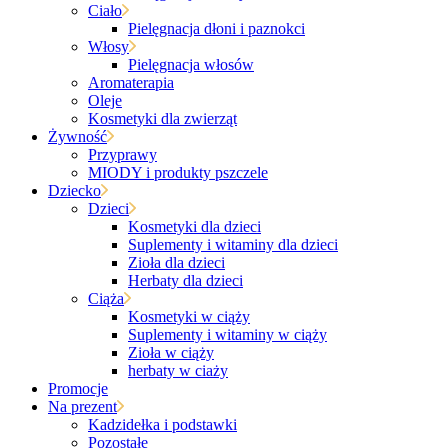
Ciało
Pielęgnacja dłoni i paznokci
Włosy
Pielęgnacja włosów
Aromaterapia
Oleje
Kosmetyki dla zwierząt
Żywność
Przyprawy
MIODY i produkty pszczele
Dziecko
Dzieci
Kosmetyki dla dzieci
Suplementy i witaminy dla dzieci
Zioła dla dzieci
Herbaty dla dzieci
Ciąża
Kosmetyki w ciąży
Suplementy i witaminy w ciąży
Zioła w ciąży
herbaty w ciaży
Promocje
Na prezent
Kadzidełka i podstawki
Pozostałe