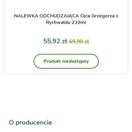
NALEWKA ODCHUDZAJĄCA Ojca Grzegorza z
Rychwałdu 210ml
Cena
Cena podstawowa
55,92 zł
69,90 zł
Produkt niedostępny
O producencie