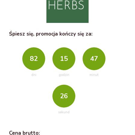
Śpiesz się, promocja kończy się za:
82
15
47
dni
godzin
minut
25
sekund
Cena
brutto
: