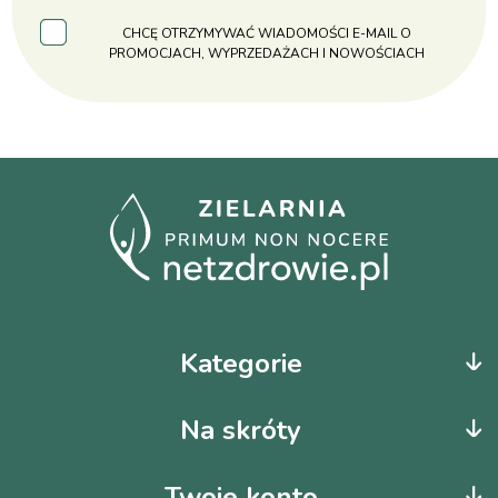
CHCĘ OTRZYMYWAĆ WIADOMOŚCI E-MAIL O
PROMOCJACH, WYPRZEDAŻACH I NOWOŚCIACH
Kategorie
Na skróty
Twoje konto