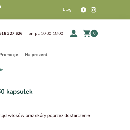
i
Blog
518 327 626
pn-pt: 10:00-18:00
0
Promocje
Na prezent
ie
0 kapsułek
gląd włosów oraz skóry poprzez dostarczenie