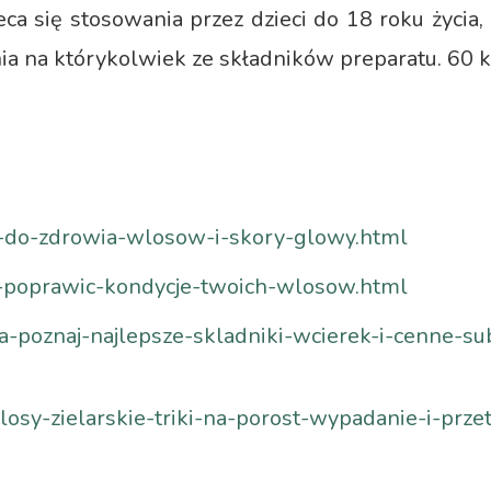
a się stosowania przez dzieci do 18 roku życia, ko
a na którykolwiek ze składników preparatu. 60 k
-do-zdrowia-wlosow-i-skory-glowy.html
-poprawic-kondycje-twoich-wlosow.html
a-poznaj-najlepsze-skladniki-wcierek-i-cenne-su
losy-zielarskie-triki-na-porost-wypadanie-i-prz