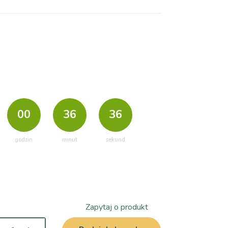
00
36
35
godzin
minut
sekund
Zapytaj o produkt