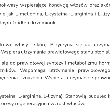
nokwasy wspierające kondycję włosów oraz skóry
 jak L-metionina, L-cysteina, L-arginina i L-l
alnym źródłem krzemionki.
rowe włosy i skórę. Przyczynia się do utrzy
Wspiera utrzymanie prawidłowego stanu błon ś
 się do prawidłowej syntezy i metabolizmu ho
kaźników. Wspomaga utrzymanie prawidłowego
męczenia i znużenia. Wspiera utrzymanie spraw
steina, L-arginina, L-lizyna): Stanowią budulec 
rocesy regeneracyjne i wzrost włosów.