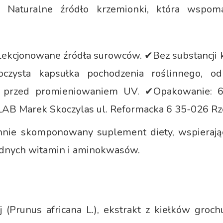
Naturalne źródło krzemionki, która wspomag
lekcjonowane źródła surowców. ✔Bez substancji k
oczysta kapsułka pochodzenia roślinnego, 
ć przed promieniowaniem UV. ✔Opakowanie: 6
LAB Marek Skoczylas ul. Reformacka 6 35-026 R
nnie skomponowany suplement diety, wspierają
ędnych witamin i aminokwasów.
j (Prunus africana L.), ekstrakt z kiełków groc