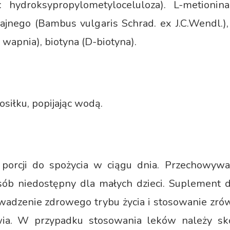
: hydroksypropylometyloceluloza). L-metionina, 
nego (Bambus vulgaris Schrad. ex J.C.Wendl.), s
apnia), biotyna (D-biotyna).
osiłku, popijając wodą.
j porcji do spożycia w ciągu dnia. Przechowy
sób niedostępny dla małych dzieci. Suplement d
owadzenie zdrowego trybu życia i stosowanie zr
ia. W przypadku stosowania leków należy sk