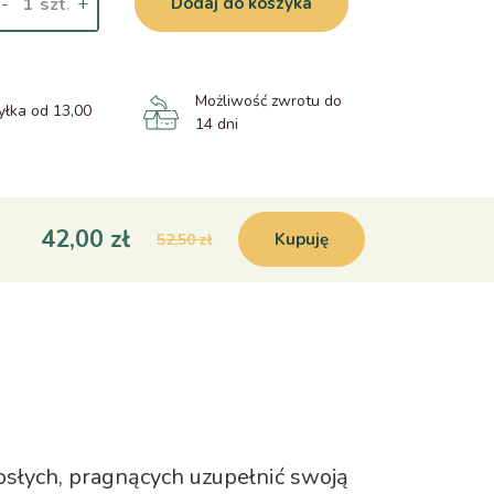
-
+
Dodaj do koszyka
Możliwość zwrotu do
łka od 13,00
14 dni
42,00 zł
Kupuję
52,50 zł
słych, pragnących uzupełnić swoją