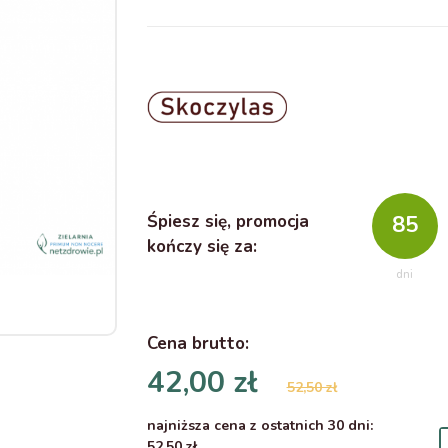
Śpiesz się, promocja
85
kończy się za:
dni
Cena
brutto
:
42,00 zł
52,50 zł
najniższa cena z ostatnich 30 dni:
52,50 zł