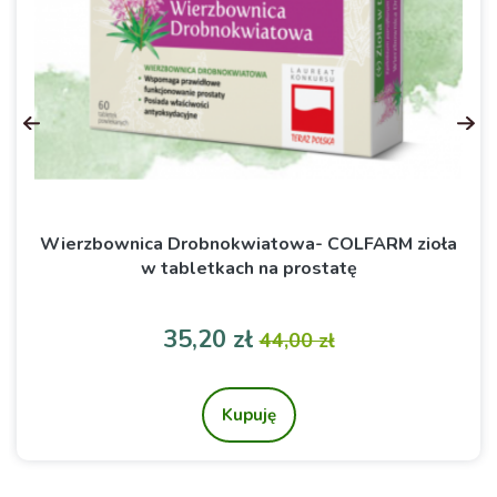
Wierzbownica Drobnokwiatowa- COLFARM zioła
w tabletkach na prostatę
Cena
Cena podstawowa
35,20 zł
44,00 zł
Kupuję