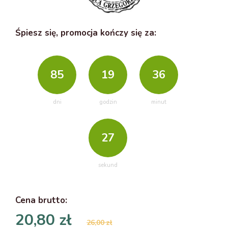
Śpiesz się, promocja kończy się za:
85
19
36
dni
godzin
minut
26
sekund
Cena
brutto
:
20,80 zł
26,00 zł