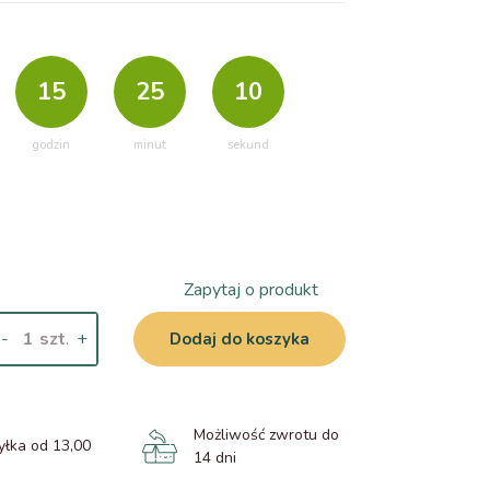
15
25
08
godzin
minut
sekund
Zapytaj o produkt
-
+
Dodaj do koszyka
Możliwość zwrotu do
łka od 13,00
14 dni