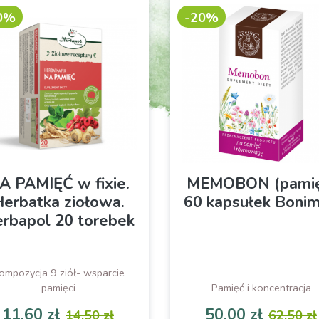
0%
-20%
A PAMIĘĆ w fixie.
MEMOBON (pamię
erbatka ziołowa.
60 kapsułek Boni
rbapol 20 torebek
ompozycja 9 ziół- wsparcie
pamięci
Pamięć i koncentracja
11,60 zł
50,00 zł
14,50 zł
62,50 zł