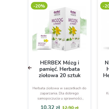
-20%
-2
rząb,
HERBEX Mózg i
N
nkgo
pamięć. Herbata
H
niec)
ziołowa 20 sztuk
He
 60
k
Herbata ziołowa w saszetkach do
zaparzania. Dla dobrego
K
ty
samopoczucia u sprawności
umysłowej.
10,32 zł
90 zł
12,90 zł