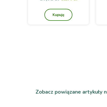
a
a podstawowa
Cena
Cena podstawowa
Kupuję
Zobacz powiązane artykuły n