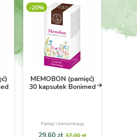
-20%
-20%
ć)
MEMOBON (pamięć)
PAMI
med
30 kapsułek Bonimed
bak
bilo
Sk
Pamięć i koncentracja
S
29,60 zł
26,
37,00 zł