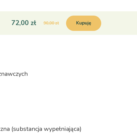
72,00 zł
Kupuję
90,00 zł
oznawczych
zna (substancja wypełniająca)