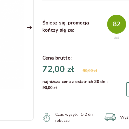
Śpiesz się, promocja
82
kończy się za:
dni
Cena
brutto
:
72,00 zł
90,00 zł
najniższa cena z ostatnich 30 dni:
90,00 zł
Czas wysyłki:
1-2 dni
Wysy
robocze