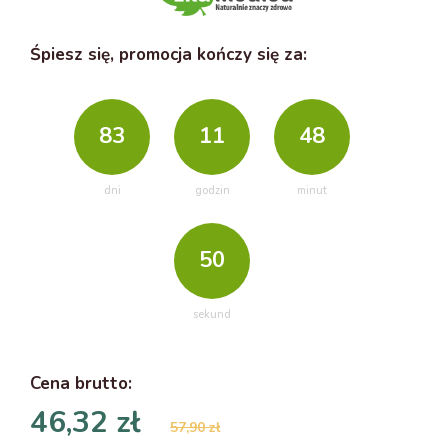
Śpiesz się, promocja kończy się za:
83
11
48
dni
godzin
minut
49
sekund
Cena
brutto
:
46,32 zł
57,90 zł