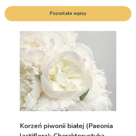
Pozostałe wpisy
Korzeń piwonii białej (Paeonia
lactiflora): Charakterystyka,