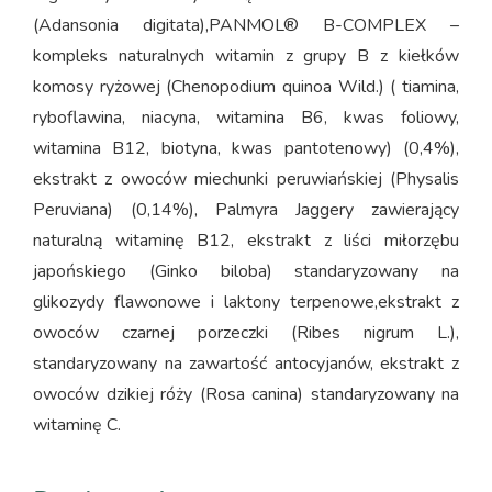
(Adansonia digitata),PANMOL® B-COMPLEX –
kompleks naturalnych witamin z grupy B z kiełków
komosy ryżowej (Chenopodium quinoa Wild.) ( tiamina,
ryboflawina, niacyna, witamina B6, kwas foliowy,
witamina B12, biotyna, kwas pantotenowy) (0,4%),
ekstrakt z owoców miechunki peruwiańskiej (Physalis
Peruviana) (0,14%), Palmyra Jaggery zawierający
naturalną witaminę B12, ekstrakt z liści miłorzębu
japońskiego (Ginko biloba) standaryzowany na
glikozydy flawonowe i laktony terpenowe,ekstrakt z
owoców czarnej porzeczki (Ribes nigrum L.),
standaryzowany na zawartość antocyjanów, ekstrakt z
owoców dzikiej róży (Rosa canina) standaryzowany na
witaminę C.