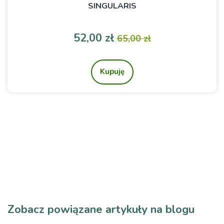
SINGULARIS
Cena
Cena podstawowa
52,00 zł
65,00 zł
Kupuję
Zobacz powiązane artykuły na blogu