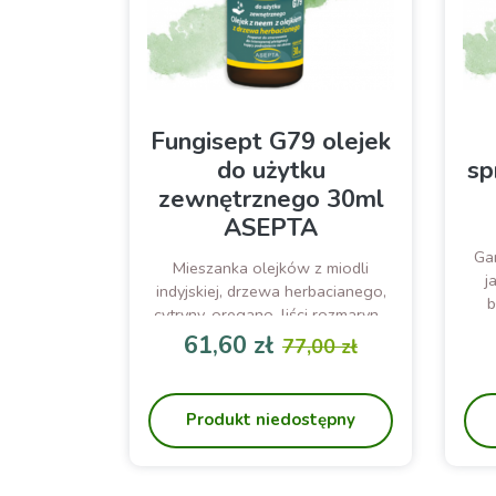
Fungisept G79 olejek
do użytku
sp
zewnętrznego 30ml
ASEPTA
Gar
Mieszanka olejków z miodli
j
indyjskiej, drzewa herbacianego,
b
cytryny, oregano, liści rozmarynu
lekarskiego, trawy cytrynowej,
61,60 zł
77,00 zł
goździkowca korzennego do
Cena
Cena podstawowa
pielęgnacji skóry
Produkt niedostępny