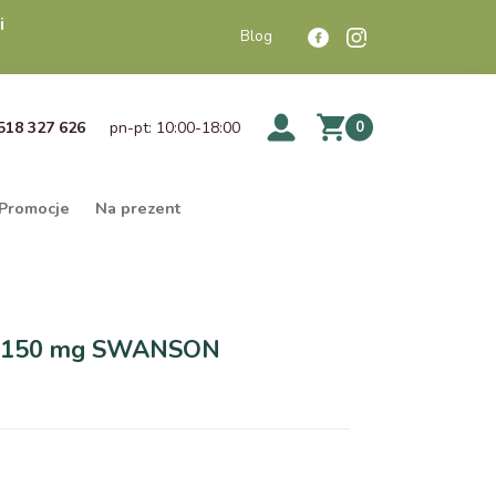
i
Blog
518 327 626
pn-pt: 10:00-18:00
0
Promocje
Na prezent
t 150 mg SWANSON