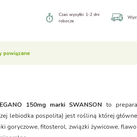
Czas wysyłki:
1-2 dni
Wysy
robocze
y powiązane
EGANO 150mg marki SWANSON
to preparat
ej lebiodka pospolita) jest rośliną której główne
ki goryczowe, fitosterol, związki żywicowe, flawon