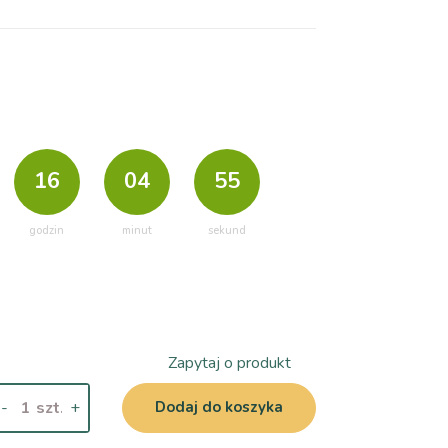
16
04
53
godzin
minut
sekund
Zapytaj o produkt
-
+
Dodaj do koszyka