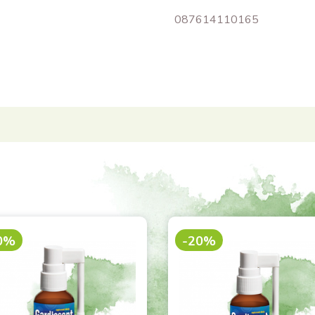
087614110165
0%
-20%