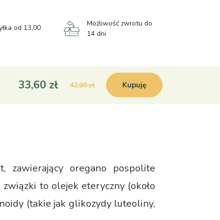
Możliwość zwrotu do
łka od 13,00
14 dni
33,60 zł
Kupuję
42,00 zł
, zawierający oregano pospolite
 związki to olejek eteryczny (około
oidy (takie jak glikozydy luteoliny,