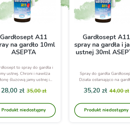
Gardłosept A11
Gardłosept A11
ray na gardło 10ml
spray na gardła i j
ASEPTA
ustnej 30ml ASE
dłosept to spray do gardła i
amy ustnej. Chroni i nawilża
Spray do gardła Gardłosep
łonę śluzową jamy ustnej i
Działa osłaniająco na gardł
gardła
28,00 zł
35,20 zł
35,00 zł
44,00 zł
Cena
Cena podstawowa
Cena
Cena p
Produkt niedostępny
Produkt niedostępny