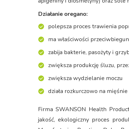
apigeniny i diosmetyny) oraz sole 
Działanie oregano:
polepsza proces trawienia popr
ma właściwości przeciwbieg
zabija bakterie, pasożyty i grzy
zwiększa produkcję śluzu, przez
zwiększa wydzielanie moczu
działa rozkurczowo na mięśnie g
Firma SWANSON Health Products
jakość, ekologiczny proces produ