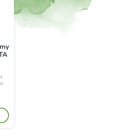
amy
PTA
t.
o.
odstawowa