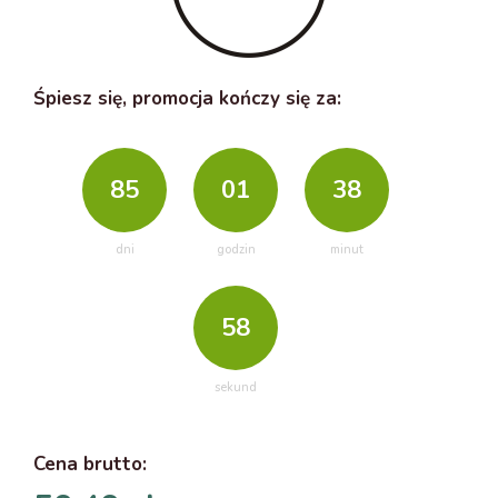
Śpiesz się, promocja kończy się za:
85
01
38
dni
godzin
minut
57
sekund
Cena
brutto
: