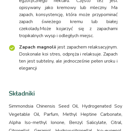
egzotycznego nektaru. Często też jest
opisywany jako kremowy lub mleczny. Ma
zapach, konsystencję, która może przypominać
zapach świeżego kremu lub białej
czekolady.Może kojarzyć się z zapachami
tropikalnych wysp i odległych miejsc.
Zapach magnolii
jest zapachem relaksacyjnym.
Doskonale koi stres, odpręża i relaksuje. Zapach
ten jest subtelny, ale jednocześnie pełen uroku i
elegancji
Składniki
Simmondsia Chinensis Seed Oil, Hydrogenated Soy
Vegetable Oil, Parfum, Methyl Heptine Carbonate,
Alpha Iso-methyl Ionone, Benzyl Salicylate, Citral,
Citronellol, Geraniol, Hydroxycitronellal, Iso-eugenol,