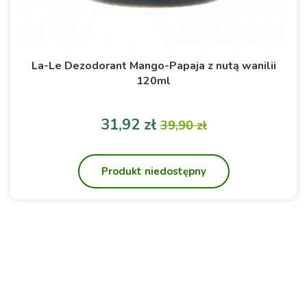
La-Le Dezodorant Mango-Papaja z nutą wanilii
120ml
Cena
Cena podstawowa
31,92 zł
39,90 zł
Produkt niedostępny