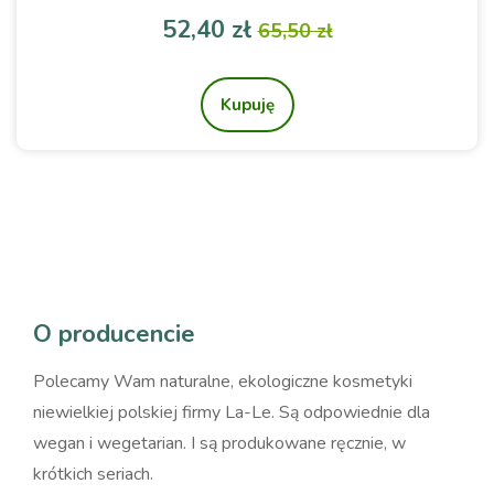
Cena
Cena podstawowa
52,40 zł
65,50 zł
Kupuję
O producencie
Polecamy Wam naturalne, ekologiczne kosmetyki
niewielkiej polskiej firmy La-Le. Są odpowiednie dla
wegan i wegetarian. I są produkowane ręcznie, w
krótkich seriach.