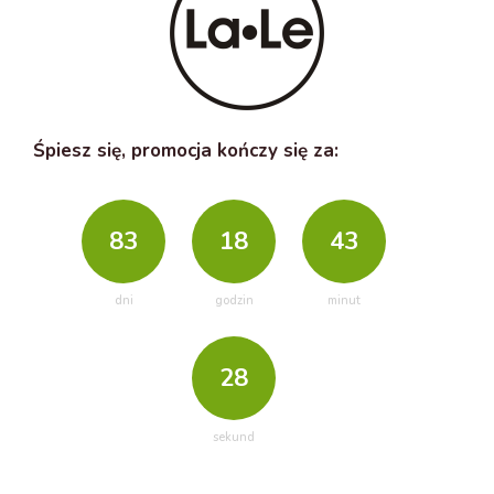
Śpiesz się, promocja kończy się za:
83
18
43
dni
godzin
minut
28
sekund