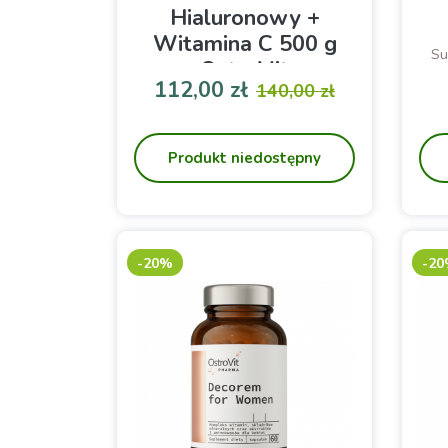
Hialuronowy +
Witamina C 500 g
Su
OstroVit
tr
112,00 zł
140,00 zł
ko
Cena
Cena podstawowa
Suplement diety, który zawiera
trzy cenne składniki aktywne -
kolagen morski typu I, a także
Produkt niedostępny
kwas hialuronowy oraz witaminę
C
-20%
-2