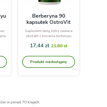
ayu
Berberyna 90
kapsułek OstroVit
owi
Suplement diety, który zawiera
ępny
ekstrakt z korzenia berberysu
u-
standaryzowany na 2% berberyny
17,44 zł
21,80 zł
ach
odstawowa
Cena
Cena podstawowa
az
we.
Produkt niedostępny
ntów w ponad 70 krajach.