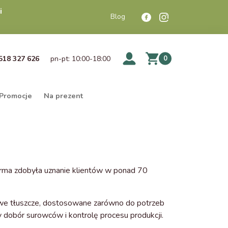
i
Blog
518 327 626
pn-pt: 10:00-18:00
0
Promocje
Na prezent
Firma zdobyła uznanie klientów w ponad 70
owe tłuszcze, dostosowane zarówno do potrzeb
y dobór surowców i kontrolę procesu produkcji.