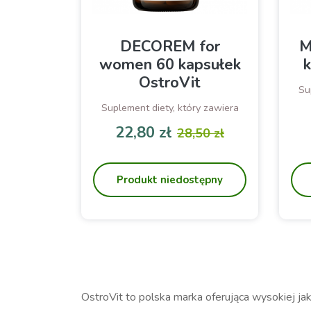
DECOREM for
M
women 60 kapsułek
k
OstroVit
Su
Suplement diety, który zawiera
zestaw 25 cennych substancji -
22,80 zł
28,50 zł
witamin, składników mineralnych,
Cena
Cena podstawowa
po
a także ekstraktów i
m
aminokwasów
Produkt niedostępny
OstroVit to polska marka oferująca wysokiej ja