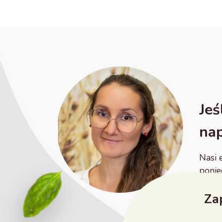
Jeś
nap
Nasi 
ponie
Zap