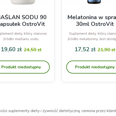
AŚLAN SODU 90
Melatonina w spr
apsułek OstroVit
30ml OstroVit
plement diety, który stanowi
Suplement diety, który stan
źródło maślanu sodu,
źródło melatoniny. Jest dost
zawierającego 30% kwasu
w wygodnej formie spray
19,60 zł
17,52 zł
24,50 zł
21,90 zł
masłowego. To preparat w
stworzony z myślą o osob
Cena
Cena podstawowa
Cena
Cena p
staci łatwych do połknięcia
pracujących zmianowo or
ikrokapsułek dojelitowych
często podróżujących i
zmieniających strefy czaso
Produkt niedostępny
Produkt niedostępny
kości suplementy diety i żywność dietetyczną, ceniona przez klie