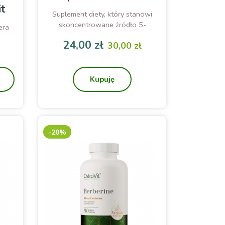
it
Suplement diety, który stanowi
skoncentrowane źródło 5-
era
hydroksytryptofanu, L-tryptofanu
alium
24,00 zł
30,00 zł
oraz witaminy B6
odstawowa
Cena
Cena podstawowa
Kupuję
-20%