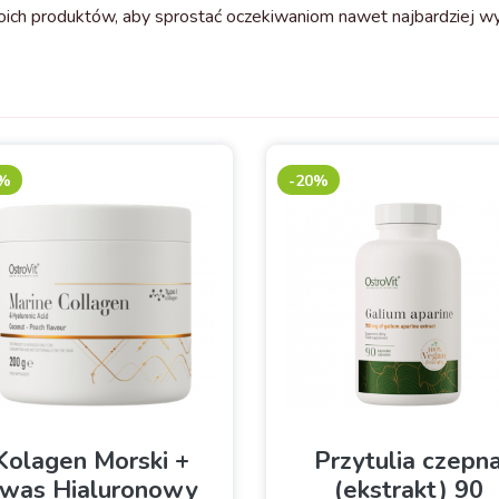
oich produktów, aby sprostać oczekiwaniom nawet najbardziej w
0%
-20%
Kolagen Morski +
Przytulia czepn
was Hialuronowy
(ekstrakt) 90