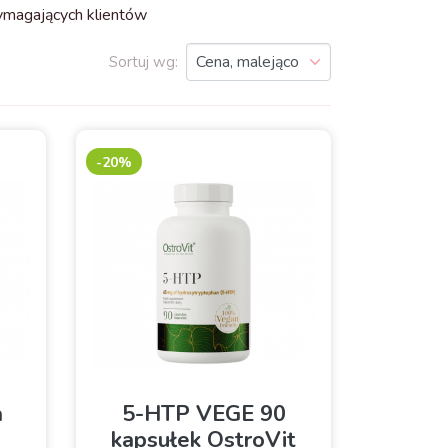
ymagających klientów
Sortuj wg:
-20%
a
5-HTP VEGE 90
kapsułek OstroVit