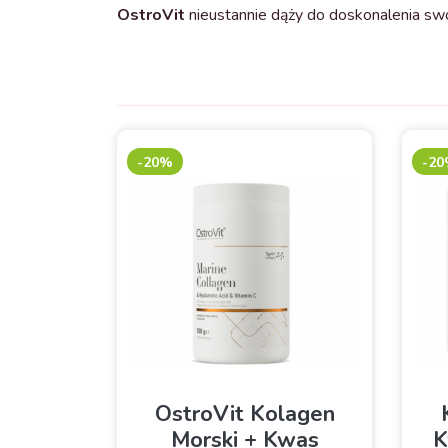
OstroVit
nieustannie dąży do doskonalenia sw
-20%
-2
OstroVit Kolagen
Morski + Kwas
K