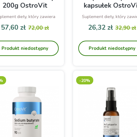
200g OstroVit
kapsułek OstroV
plement diety, który zawiera
Suplement diety, który zawi
zy cenne składniki aktywne -
ekstrakt z przytulii czepnej (G
57,60 zł
26,32 zł
72,00 zł
32,90 zł
lagen morski typu I, a także
aparine)
Cena
Cena podstawowa
Cena
Cena p
kwas hialuronowy
Produkt niedostępny
Produkt niedostępny
0%
-20%