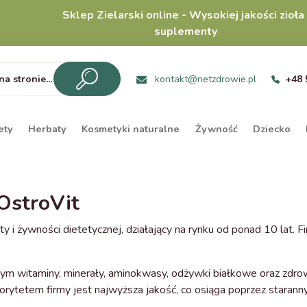
Sklep Zielarski online - Wysokiej jakości zioła 
suplementy
kontakt@netzdrowie.pl
+48 
ety
Herbaty
Kosmetyki naturalne
Żywność
Dziecko
OstroVit
 i żywności dietetycznej, działający na rynku od ponad 10 lat. 
ym witaminy, minerały, aminokwasy, odżywki białkowe oraz zdr
iorytetem firmy jest najwyższa jakość, co osiąga poprzez starann