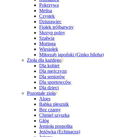
Pokrzywa
Melisa
Czystek
Dziurawiec
Fiołek trójbarwny
Skrzyp polny
Szałwia
Moringa
Wiesiołek
Miłorząb japoński (Ginko biloba)
Zioła dla każdego
Dla kobiet
Dla mężczyzn
Dla seniorów
Dla sportowców
Dla dzieci
Pozostałe zioła
Aloes
Babka płesznik
Bez czarny
Chmiel szyszka
Głóg
Jemioła pospolita
Jeżówka (Echinacea)