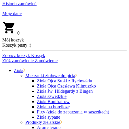
Historia zamówień
Moje dane
0
Mój koszyk
Koszyk pusty :(
Zobacz koszyk
Koszyk
Złóż zamówienie
Zamówienie
Zioła
Mieszanki ziołowe do picia
Zioła Ojca Sroki z Rychwałdu
Zioła Ojca Czesława Klimuszko
Zioła św. Hildegardy z Bingen
Zioła szwedzkie
Zioła Bonifratrów
Zioła na boreliozę
Fixy (zioła do zaparzania w saszetkach)
Zioła sypane
Produkty zielarskie
Aromaterapia