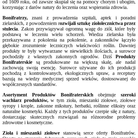
od 1609 roku, od zawsze skupiał się na pomocy chorym i ubogim,
korzystając z darów natury do leczenia oraz wspierania zdrowia.
Bonifratrzy,
znani z prowadzenia szpitali, aptek i poradni
zielarskich, z powodzeniem r
ozwijali sztukę ziołolecznictwa przez
stulecia
. Zakon przywiązywał ogromną wagę do ziół, które były
podstawą w leczeniu wielu schorzeń. Wiedza zielarska była
przekazywana z pokolenia na pokolenie, a zakonników łączyło
głębokie zrozumienie leczniczych właściwości roślin. Dawniej
produkty te były wytwarzane w niewielkich ilościach, a surowce
pochodziły z własnych zakonnych ogrodów. Dziś
Produkty
Bonifraterskie
są produkowane na większą skalę, ale nadal
zachowują swoją esencję. Surowce używane do ich produkcji
pochodzą z kontrolowanych, ekologicznych upraw, a receptury
bazują na wiedzy medycznej sprzed wieków, dostosowanej do
współczesnych standardów.
Asortyment Produktów Bonifraterskich
obejmuje
szeroki
wachlarz produktów,
w tym zioła, mieszanki ziołowe, ziołowe
syropy i krople, zakonne mikstury, herbatki, roślinne eliksiry oraz
naturalne kosmetyki. Każdy z tych produktów czerpie siłę z natury,
dostarczając skutecznych rozwiązań na różnorodne problemy
zdrowotne i kosmetyczne.
Zioła i mieszanki ziołowe
stanowią serce oferty Bonifratrów.