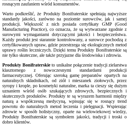
rosnącym zaufaniem wśród konsumentów.
Warto podkreślić, że Produkty Bonifraterskie spełniają najwyższe
standardy jakości, zarówno na poziomie surowców, jak i samej
produkcji. Większość z nich posiada certyfikaty GMP (Good
Manufacturing Practice), co oznacza, że są wytwarzane zgodnie z
surowymi wymaganiami dotyczącymi jakości i bezpieczeństwa.
Każdy produkt jest starannie kontrolowany, a surowce pochodzą z
certyfikowanych upraw, gdzie przestrzega się ekologicznych metod
uprawy roślin leczniczych. Dzięki temu Produkty Bonifraterskie są
nie tylko skuteczne, ale także przyjazne dla środowiska i zdrowia.
Produkty Bonifraterskie
to unikalne połączenie tradycji zielarstwa
klasztornego z nowoczesnymi standardami produkcji
farmaceutycznej. Oferując szeroką gamę preparatów opartych na
naturalnych składnikach, od ziół i mieszanek ziołowych, przez
syropy i krople, po kosmetyki naturalne, marka ta cieszy się dużym
uznaniem wśród osób szukających zdrowych, bezpiecznych i
skutecznych produktów. Produkty te są wyrazem harmonii między
naturą a współczesną medycyną, wpisując się w rosnący trend
powrotu do naturalnych metod leczenia i pielęgnacji. Wspierając
zdrowie w sposób holistyczny, oparte na wielowiekowej wiedzy,
Produkty Bonifraterskie są symbolem jakości, tradycji i troski o
dobro klientów.