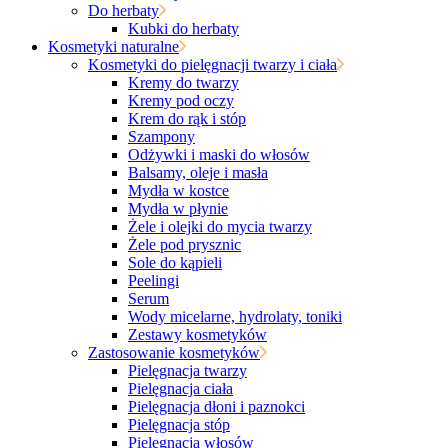
Do herbaty
Kubki do herbaty
Kosmetyki naturalne
Kosmetyki do pielęgnacji twarzy i ciała
Kremy do twarzy
Kremy pod oczy
Krem do rąk i stóp
Szampony
Odżywki i maski do włosów
Balsamy, oleje i masła
Mydła w kostce
Mydła w płynie
Żele i olejki do mycia twarzy
Żele pod prysznic
Sole do kąpieli
Peelingi
Serum
Wody micelarne, hydrolaty, toniki
Zestawy kosmetyków
Zastosowanie kosmetyków
Pielęgnacja twarzy
Pielęgnacja ciała
Pielęgnacja dłoni i paznokci
Pielęgnacja stóp
Pielęgnacja włosów