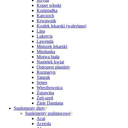
Jeżyna
Koper włoski
Kozieradka
Karczoch
Krwawnik
Kozłek lekarski (waleriana)
Lipa
Lukrecja
Lawenda
Mniszek lekarski
Miodunka
Morwa biała
Nagietek kwiat
Ostropest plamisty
Rozmaryn
Tatarak
Senes
Wierzbownica
Żurawina
Żeń-szeń
Ziele Damiana
Suplementy diety
Suplementy podstawowe
Acai
Acerola