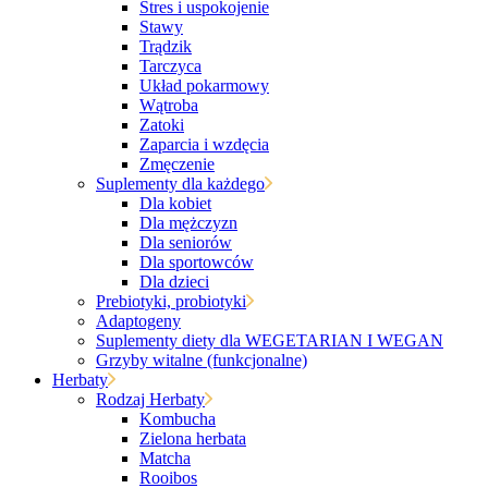
Stres i uspokojenie
Stawy
Trądzik
Tarczyca
Układ pokarmowy
Wątroba
Zatoki
Zaparcia i wzdęcia
Zmęczenie
Suplementy dla każdego
Dla kobiet
Dla mężczyzn
Dla seniorów
Dla sportowców
Dla dzieci
Prebiotyki, probiotyki
Adaptogeny
Suplementy diety dla WEGETARIAN I WEGAN
Grzyby witalne (funkcjonalne)
Herbaty
Rodzaj Herbaty
Kombucha
Zielona herbata
Matcha
Rooibos