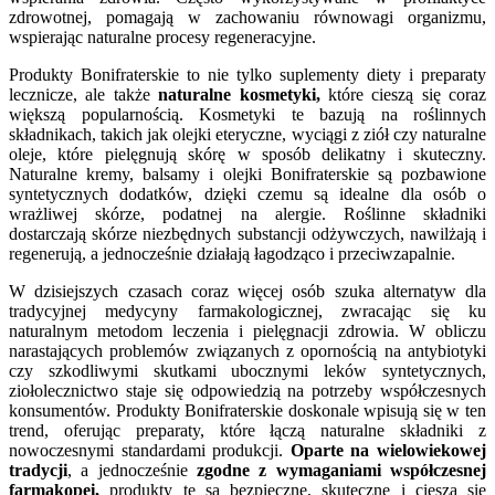
zdrowotnej, pomagają w zachowaniu równowagi organizmu,
wspierając naturalne procesy regeneracyjne.
Produkty Bonifraterskie to nie tylko suplementy diety i preparaty
lecznicze, ale także
naturalne kosmetyki,
które cieszą się coraz
większą popularnością. Kosmetyki te bazują na roślinnych
składnikach, takich jak olejki eteryczne, wyciągi z ziół czy naturalne
oleje, które pielęgnują skórę w sposób delikatny i skuteczny.
Naturalne kremy, balsamy i olejki Bonifraterskie są pozbawione
syntetycznych dodatków, dzięki czemu są idealne dla osób o
wrażliwej skórze, podatnej na alergie. Roślinne składniki
dostarczają skórze niezbędnych substancji odżywczych, nawilżają i
regenerują, a jednocześnie działają łagodząco i przeciwzapalnie.
W dzisiejszych czasach coraz więcej osób szuka alternatyw dla
tradycyjnej medycyny farmakologicznej, zwracając się ku
naturalnym metodom leczenia i pielęgnacji zdrowia. W obliczu
narastających problemów związanych z opornością na antybiotyki
czy szkodliwymi skutkami ubocznymi leków syntetycznych,
ziołolecznictwo staje się odpowiedzią na potrzeby współczesnych
konsumentów. Produkty Bonifraterskie doskonale wpisują się w ten
trend, oferując preparaty, które łączą naturalne składniki z
nowoczesnymi standardami produkcji.
Oparte na wielowiekowej
tradycji
, a jednocześnie
zgodne z wymaganiami współczesnej
farmakopei,
produkty te są bezpieczne, skuteczne i cieszą się