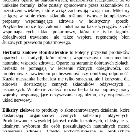
unikalne formuły, które zostały opracowane przez zakonników na
przestrzeni wieków, i które wciąż zachowują swoją moc. Mikstury
te łączą w sobie różne składniki roślinne, tworząc kompleksowe
preparaty wspomagające zdrowie w holistyczny sposób.
Przykładem może być zakonna mikstura na bazie wyciągów z ziół
wspomagających układ pokarmowy, która nie tylko łagodzi
dolegliwości trawienne, ale także wspiera regenerację błon
śluzowych przewodu pokarmowego.
Herbatki ziołowe Bonifraterskie
to kolejny przykład produktów
opartych na tradycji, które oferują współczesnym konsumentom
naturalne wsparcie zdrowia. Oparte na starannie dobranych ziołach,
herbatki te pomagają w leczeniu różnych dolegliwości, od
problemów z trawieniem po bezsenność czy obniżoną odporność.
Każda mieszanka herbat jest nie tylko smaczna, ale i korzystna dla
zdrowia, dostarczając cennych składników odżywczych i
leczniczych. W ofercie znaleźć można herbatki na poprawę pracy
wątroby, wspomagające oczyszczanie organizmu, czy wspierające
układ nerwowy.
Eliksiry ziołowe
to produkty o skoncentrowanym działaniu, które
dostarczają organizmowi cennych substancji aktywnych.
Produkowane z wysokiej jakości roślin leczniczych, eliksiry te są
idealnym wyborem dla osób poszukujących naturalnych metod
wspierania zdrowia. Często wykorzystywane w profilaktyce