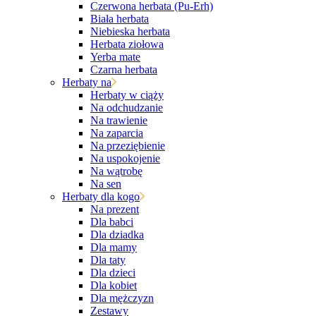
Czerwona herbata (Pu-Erh)
Biała herbata
Niebieska herbata
Herbata ziołowa
Yerba mate
Czarna herbata
Herbaty na
Herbaty w ciąży
Na odchudzanie
Na trawienie
Na zaparcia
Na przeziębienie
Na uspokojenie
Na wątrobę
Na sen
Herbaty dla kogo
Na prezent
Dla babci
Dla dziadka
Dla mamy
Dla taty
Dla dzieci
Dla kobiet
Dla mężczyzn
Zestawy