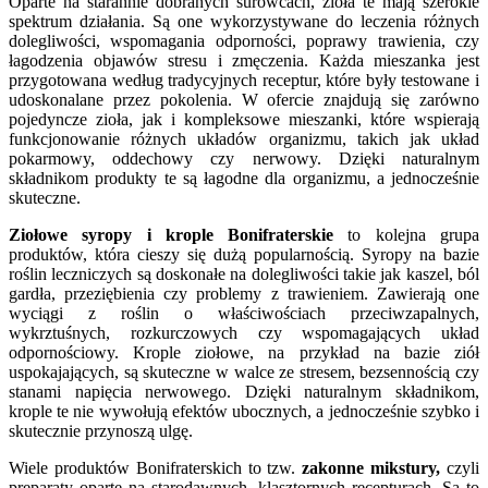
Oparte na starannie dobranych surowcach, zioła te mają szerokie
spektrum działania. Są one wykorzystywane do leczenia różnych
dolegliwości, wspomagania odporności, poprawy trawienia, czy
łagodzenia objawów stresu i zmęczenia. Każda mieszanka jest
przygotowana według tradycyjnych receptur, które były testowane i
udoskonalane przez pokolenia. W ofercie znajdują się zarówno
pojedyncze zioła, jak i kompleksowe mieszanki, które wspierają
funkcjonowanie różnych układów organizmu, takich jak układ
pokarmowy, oddechowy czy nerwowy. Dzięki naturalnym
składnikom produkty te są łagodne dla organizmu, a jednocześnie
skuteczne.
Ziołowe syropy i krople Bonifraterskie
to kolejna grupa
produktów, która cieszy się dużą popularnością. Syropy na bazie
roślin leczniczych są doskonałe na dolegliwości takie jak kaszel, ból
gardła, przeziębienia czy problemy z trawieniem. Zawierają one
wyciągi z roślin o właściwościach przeciwzapalnych,
wykrztuśnych, rozkurczowych czy wspomagających układ
odpornościowy. Krople ziołowe, na przykład na bazie ziół
uspokajających, są skuteczne w walce ze stresem, bezsennością czy
stanami napięcia nerwowego. Dzięki naturalnym składnikom,
krople te nie wywołują efektów ubocznych, a jednocześnie szybko i
skutecznie przynoszą ulgę.
Wiele produktów Bonifraterskich to tzw.
zakonne mikstury,
czyli
preparaty oparte na starodawnych, klasztornych recepturach. Są to