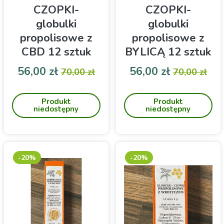
CZOPKI-
CZOPKI-
globulki
globulki
propolisowe z
propolisowe z
CBD 12 sztuk
BYLICĄ 12 sztuk
APICULTURA
APICULTURA
Cena
Cena podstawowa
Cena
Cena pod
56,00 zł
56,00 zł
70,00 zł
70,00 zł
(hemoroidy)
(na hemoroidy)
Dla kobiet i mężczyzn.
OSTATNIE SZTUKI ! Termin
PRODUKT
ważności: maj 2024 Dla
Produkt
Produkt
NATUROPATYCZNY,
kobiet i mężczyzn.
niedostępny
niedostępny
PRODUKT KONFEKCJI
PRODUKT
PSZCZELEJ
NATUROPATYCZNY,
PRODUKT KONFEKCJI
PSZCZELEJ
-20%
-20%