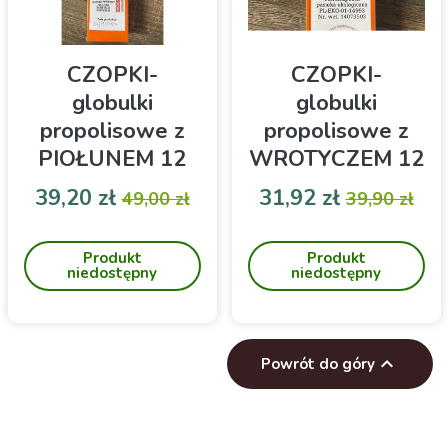
CZOPKI-
CZOPKI-
globulki
globulki
propolisowe z
propolisowe z
PIOŁUNEM 12
WROTYCZEM 12
sztuk
sztuk
Cena
Cena podstawowa
Cena
Cena pod
39,20 zł
31,92 zł
49,00 zł
39,90 zł
APICULTURA
APICULTURA
Dla kobiet i mężczyzn.
Dla kobiet i mężczyzn.
(hemoroidy)
(na hemoroidy)
PRODUKT
PRODUKT
Produkt
Produkt
NATUROPATYCZNY,
NATUROPATYCZNY,
niedostępny
niedostępny
PRODUKT KONFEKCJI
PRODUKT KONFEKCJI
PSZCZELEJ
PSZCZELEJ

Powrót do góry