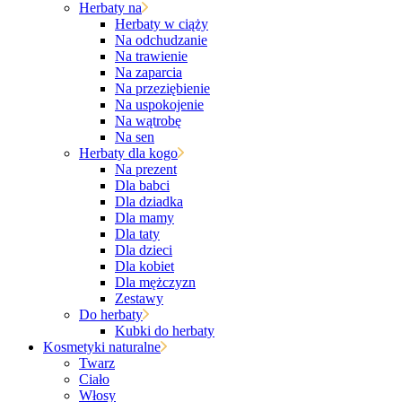
Herbaty na
Herbaty w ciąży
Na odchudzanie
Na trawienie
Na zaparcia
Na przeziębienie
Na uspokojenie
Na wątrobę
Na sen
Herbaty dla kogo
Na prezent
Dla babci
Dla dziadka
Dla mamy
Dla taty
Dla dzieci
Dla kobiet
Dla mężczyzn
Zestawy
Do herbaty
Kubki do herbaty
Kosmetyki naturalne
Twarz
Ciało
Włosy