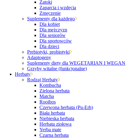
Zatoki
Zaparcia i wzdęcia
Zmęczenie
Suplementy dla każdego
Dla kobiet
Dla mężczyzn
Dla seniorów
Dla sportowców
Dla dzieci
Prebiotyki, probiotyki
Adaptogeny
Suplementy diety dla WEGETARIAN I WEGAN
Grzyby witalne (funkcjonalne)
Herbaty
Rodzaj Herbaty
Kombucha
Zielona herbata
Matcha
Rooibos
Czerwona herbata (Pu-Erh)
Biała herbata
Niebieska herbata
Herbata ziołowa
Yerba mate
Czarna herbata