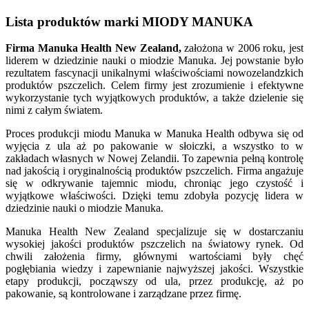
Lista produktów marki MIODY MANUKA
Firma Manuka Health New Zealand,
założona w 2006 roku, jest
liderem w dziedzinie nauki o miodzie Manuka. Jej powstanie było
rezultatem fascynacji unikalnymi właściwościami nowozelandzkich
produktów pszczelich. Celem firmy jest zrozumienie i efektywne
wykorzystanie tych wyjątkowych produktów, a także dzielenie się
nimi z całym światem.
Proces produkcji miodu Manuka w Manuka Health odbywa się od
wyjęcia z ula aż po pakowanie w słoiczki, a wszystko to w
zakładach własnych w Nowej Zelandii. To zapewnia pełną kontrolę
nad jakością i oryginalnością produktów pszczelich. Firma angażuje
się w odkrywanie tajemnic miodu, chroniąc jego czystość i
wyjątkowe właściwości. Dzięki temu zdobyła pozycję lidera w
dziedzinie nauki o miodzie Manuka.
Manuka Health New Zealand specjalizuje się w dostarczaniu
wysokiej jakości produktów pszczelich na światowy rynek. Od
chwili założenia firmy, głównymi wartościami były chęć
pogłębiania wiedzy i zapewnianie najwyższej jakości. Wszystkie
etapy produkcji, począwszy od ula, przez produkcję, aż po
pakowanie, są kontrolowane i zarządzane przez firmę.