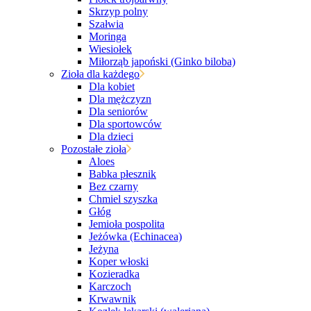
Skrzyp polny
Szałwia
Moringa
Wiesiołek
Miłorząb japoński (Ginko biloba)
Zioła dla każdego
Dla kobiet
Dla mężczyzn
Dla seniorów
Dla sportowców
Dla dzieci
Pozostałe zioła
Aloes
Babka płesznik
Bez czarny
Chmiel szyszka
Głóg
Jemioła pospolita
Jeżówka (Echinacea)
Jeżyna
Koper włoski
Kozieradka
Karczoch
Krwawnik