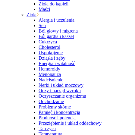
Zioła do kąpieli
Maści
Zioła
Alergia i uczulenia
Sen
Ból głowy i migrena
Ból gardła i kaszel
Cukrzyca
Cholesterol
Uspokojenie
Dziąsła i zęby
Energia i witalność
Hemoroidy
Menopauza
Nadciśnienie
Nerki i układ moczowy
Oczy i narząd wzroku
Oczyszczanie organizmu
Odchudzanie
Problemy skórne
Pamięć i koncentracja
Płodność i potencja
Przeziębienie i układ oddechowy
Tarczyca
Temperatura