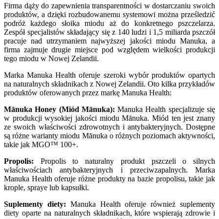
Firma dąży do zapewnienia transparentności w dostarczaniu swoich
produktów, a dzięki rozbudowanemu systemowi można prześledzić
podróż każdego słoika miodu aż do konkretnego pszczelarza.
Zespół specjalistów składający się z 140 ludzi i 1,5 miliarda pszczół
pracuje nad utrzymaniem najwyższej jakości miodu Manuka, a
firma zajmuje drugie miejsce pod względem wielkości produkcji
tego miodu w Nowej Zelandii.
Marka Manuka Health oferuje szeroki wybór produktów opartych
na naturalnych składnikach z Nowej Zelandii. Oto kilka przykładów
produktów oferowanych przez markę Manuka Health:
Mānuka Honey (Miód Mānuka):
Manuka Health specjalizuje się
w produkcji wysokiej jakości miodu Mānuka. Miód ten jest znany
ze swoich właściwości zdrowotnych i antybakteryjnych. Dostępne
są różne warianty miodu Mānuka o różnych poziomach aktywności,
takie jak MGO™ 100+.
Propolis:
Propolis to naturalny produkt pszczeli o silnych
właściwościach antybakteryjnych i przeciwzapalnych. Marka
Manuka Health oferuje różne produkty na bazie propolisu, takie jak
krople, spraye lub kapsułki.
Suplementy diety:
Manuka Health oferuje również suplementy
diety oparte na naturalnych składnikach, które wspierają zdrowie i