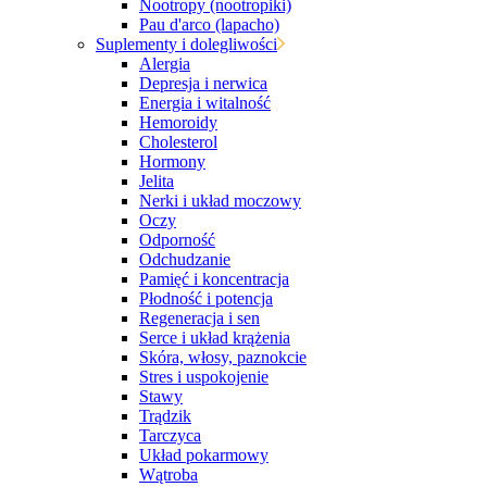
Nootropy (nootropiki)
Pau d'arco (lapacho)
Suplementy i dolegliwości
Alergia
Depresja i nerwica
Energia i witalność
Hemoroidy
Cholesterol
Hormony
Jelita
Nerki i układ moczowy
Oczy
Odporność
Odchudzanie
Pamięć i koncentracja
Płodność i potencja
Regeneracja i sen
Serce i układ krążenia
Skóra, włosy, paznokcie
Stres i uspokojenie
Stawy
Trądzik
Tarczyca
Układ pokarmowy
Wątroba