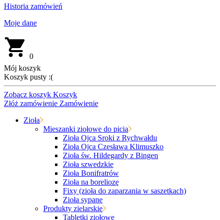
Historia zamówień
Moje dane
0
Mój koszyk
Koszyk pusty :(
Zobacz koszyk
Koszyk
Złóż zamówienie
Zamówienie
Zioła
Mieszanki ziołowe do picia
Zioła Ojca Sroki z Rychwałdu
Zioła Ojca Czesława Klimuszko
Zioła św. Hildegardy z Bingen
Zioła szwedzkie
Zioła Bonifratrów
Zioła na boreliozę
Fixy (zioła do zaparzania w saszetkach)
Zioła sypane
Produkty zielarskie
Tabletki ziołowe