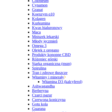
Colostrum
Cynamon
Granat
Koenzym q10
Kolagen
Kurkumina
Kwas hialuronowy
Maca
Mniszek lekarski
Młody jęczmień
Omega 3
Olejek z oregano
Produkty konopne CBD
Różeniec górski
Siarka organiczna (msm)
Spirulina
Tran i zdrowe tłuszcze
Witaminy i minerały
Witamina D3 (kalcyferol)
Ashwagandha
Berberyna
Czarci pazur
Czerwona koniczyna
Gotu kola
Guarana