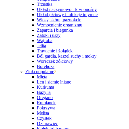
Trzustka
Układ naczyniowo - krwionośny
Układ płciowy i infekcje intymne
Włosy, skóra, paznokcie
Wzmocnienie organizmu
Zaparcia i biegunka
Zatoki i uszy
Wątroba
Jelita
Trawienie i żołądek
Ból gardła, kaszel suchy i mokry
Woreczek żółciowy
Borelioza
Zioła popularne
Mięta
Len i siemię lniane
Kurkuma
Bazylia
Oregano
Rumianek
Pokrzywa
Melisa
Czystek
Dziurawiec
Fiołek trójbarwny