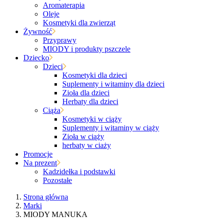
Aromaterapia
Oleje
Kosmetyki dla zwierząt
Żywność
Przyprawy
MIODY i produkty pszczele
Dziecko
Dzieci
Kosmetyki dla dzieci
Suplementy i witaminy dla dzieci
Zioła dla dzieci
Herbaty dla dzieci
Ciąża
Kosmetyki w ciąży
Suplementy i witaminy w ciąży
Zioła w ciąży
herbaty w ciaży
Promocje
Na prezent
Kadzidełka i podstawki
Pozostałe
Strona główna
Marki
MIODY MANUKA