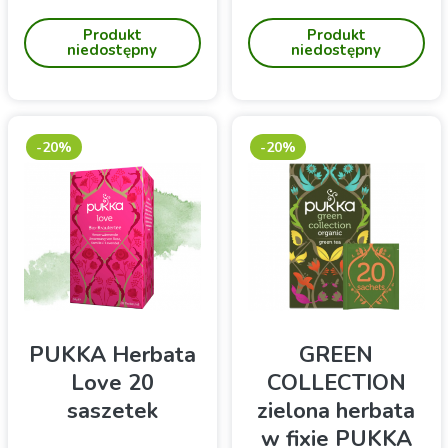
saszetkach do zaparzania
z zieloną senchą i
Produkt
Produkt
czerwonym żeń-szeniem
niedostępny
niedostępny
-20%
-20%
PUKKA Herbata
GREEN
Love 20
COLLECTION
saszetek
zielona herbata
w fixie PUKKA