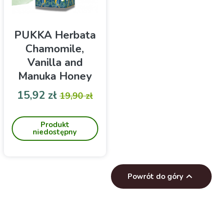
PUKKA Herbata
Chamomile,
Vanilla and
Manuka Honey
20 saszetek
Cena
Cena podstawowa
15,92 zł
19,90 zł
Pukka Herbata Chamomile,
Vanilla and Manuka Honey
Produkt
w 20 saszetkach
niedostępny

Powrót do góry