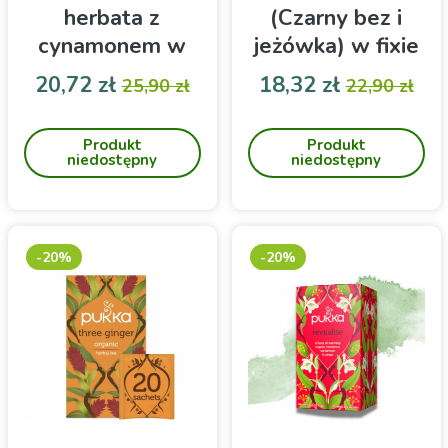
herbata z
(Czarny bez i
cynamonem w
jeżówka) w fixie
fixie PUKKA 20
PUKKA 20 sztuk
Cena
Cena podstawowa
Cena
Cena pod
20,72 zł
18,32 zł
25,90 zł
22,90 zł
sztuk
Trzy rodzaje cynamonu
Czarny bez i jeżówka-
zamknięte w 1 herbatce
herbatka w saszetkach do
Produkt
Produkt
zaparzania
niedostępny
niedostępny
-20%
-20%