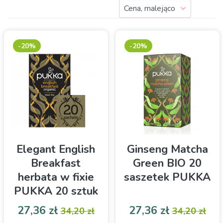
-20%
-20%
Elegant English
Ginseng Matcha
Breakfast
Green BIO 20
herbata w fixie
saszetek PUKKA
PUKKA 20 sztuk
Cena
Cena podstawowa
Cena
Cena pod
27,36 zł
27,36 zł
34,20 zł
34,20 zł
Czarna herbata w
Połączenie herbaty matcha