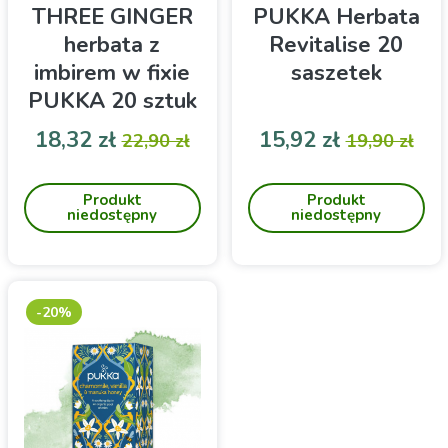
THREE GINGER
PUKKA Herbata
herbata z
Revitalise 20
imbirem w fixie
saszetek
PUKKA 20 sztuk
Cena
Cena podstawowa
Cena
Cena pod
18,32 zł
15,92 zł
22,90 zł
19,90 zł
Imbir w połączeniu z
PUKKA Herbata Revitalise
galangalem, lukrecją i
Bio to
Produkt
Produkt
kurkumą
połączenie kardamonu,
niedostępny
niedostępny
cynamonu, goździków,
czarnego bzu, imbiru i
zielonej herbaty w
20saszetkach
-20%