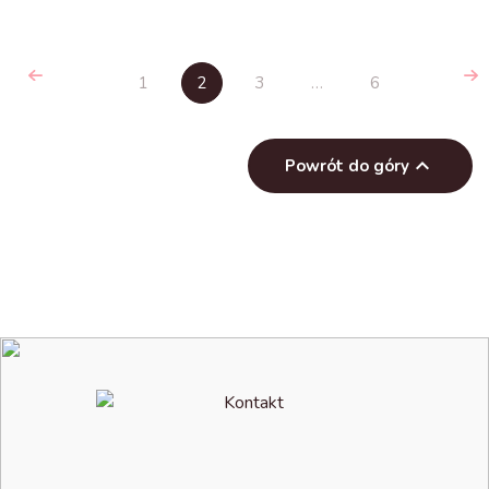
1
2
3
…
6

Powrót do góry