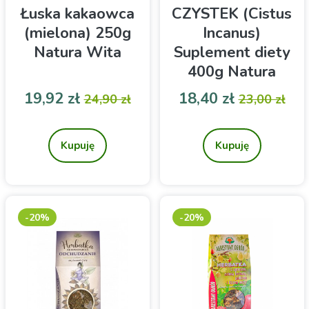
Łuska kakaowca
CZYSTEK (Cistus
(mielona) 250g
Incanus)
Natura Wita
Suplement diety
400g Natura
Wita
Cena
Cena podstawowa
Cena
Cena pod
19,92 zł
18,40 zł
24,90 zł
23,00 zł
Susz ziołowy
Susz ziołowy do
zaparzania
Kupuję
Kupuję
-20%
-20%