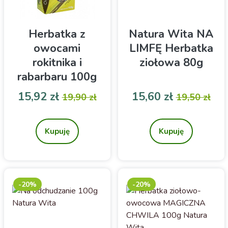
Herbatka z
Natura Wita NA
owocami
LIMFĘ Herbatka
rokitnika i
ziołowa 80g
rabarbaru 100g
Natura Wita
Cena
Cena podstawowa
Cena
Cena pod
15,92 zł
15,60 zł
19,90 zł
19,50 zł
Herbatka owocowa
Natura Wita Herbatka
ziołowa do zaparzania NA
LIMFĘ 80g. Suplement
Kupuję
Kupuję
diety, która będzie
pomocna przy usuwaniu
nadmiernej ilości wody
gromadzonej w
organizmie.
-20%
-20%