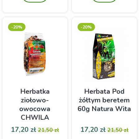
-20%
-20%
Herbatka
Herbata Pod
ziołowo-
żółtym beretem
owocowa
60g Natura Wita
CHWILA
WSPOMNIEŃ
Cena
Cena podstawowa
Cena
Cena pod
17,20 zł
17,20 zł
21,50 zł
21,50 zł
100g Natura
Susz ziołowo- owocowy
Herbatka ziołowo-