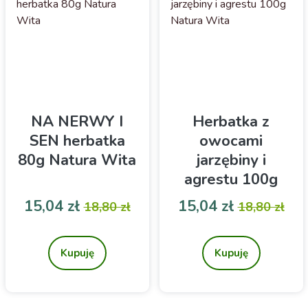
NA NERWY I
Herbatka z
SEN herbatka
owocami
80g Natura Wita
jarzębiny i
agrestu 100g
Natura Wita
Cena
Cena podstawowa
Cena
Cena pod
15,04 zł
15,04 zł
18,80 zł
18,80 zł
Herbatka ziołowo-
Herbatka owocowa
owocowa
Kupuję
Kupuję