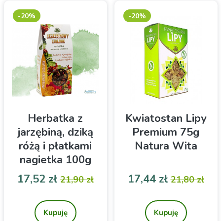
-20%
-20%
Herbatka z
Kwiatostan Lipy
jarzębiną, dziką
Premium 75g
różą i płatkami
Natura Wita
nagietka 100g
NATURA WITA
Cena
Cena podstawowa
Cena
Cena pod
17,52 zł
17,44 zł
21,90 zł
21,80 zł
Herbata z serii Jarzębinowy
Środek spożywczy – susz
Zagajnik: Herbatka z
ziołowy
jarzębiną, dziką różą i
Kupuję
Kupuję
płatkami nagietka 100g