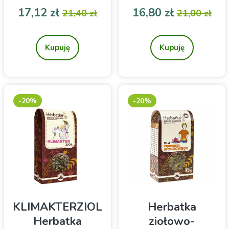
Wita
Cena
Cena podstawowa
Cena
Cena pod
17,12 zł
16,80 zł
21,40 zł
21,00 zł
Herbatka ziołowo-
Mieszanka ziół
owocowa
Kupuję
Kupuję
-20%
-20%
KLIMAKTERZIOL
Herbatka
Herbatka
ziołowo-