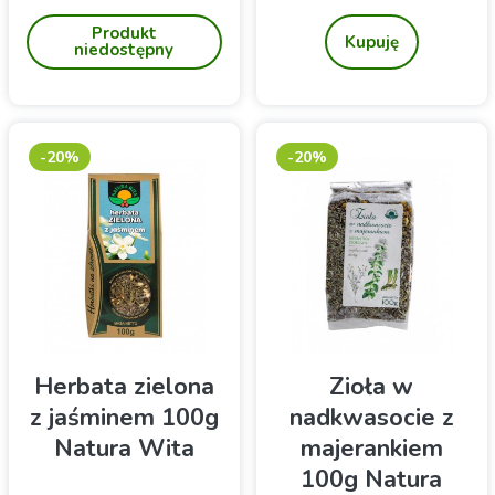
Wita
do zaparzania
owocowa
Produkt
Kupuję
niedostępny
-20%
-20%
Herbata zielona
Zioła w
z jaśminem 100g
nadkwasocie z
Natura Wita
majerankiem
100g Natura