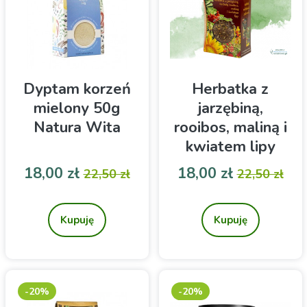
tworząc napar o unikalnym
profilu smakowym.
Dyptam korzeń
Herbatka z
mielony 50g
jarzębiną,
Natura Wita
rooibos, maliną i
kwiatem lipy
100g NATURA
Cena
Cena podstawowa
Cena
Cena pod
18,00 zł
18,00 zł
22,50 zł
22,50 zł
WITA
Naturalny,
Jarzębinowy Zagajnik:
jednoskładnikowy dyptam
Herbatka z jarzębiną,
mielony to aromatyczna
rooibos, maliną i kwiatem
Kupuję
Kupuję
przyprawa, która wzbogaci
lipy 100g
smak codziennych potraw.
-20%
-20%