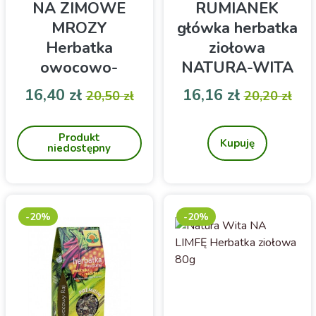
NA ZIMOWE
RUMIANEK
MROZY
główka herbatka
Herbatka
ziołowa
owocowo-
NATURA-WITA
ziołowa 100g
100g
Cena
Cena podstawowa
Cena
Cena pod
16,40 zł
16,16 zł
20,50 zł
20,20 zł
Natura Wita
Herbatka ziołowo-
Zioła jednorodne-
owocowa
rumianek (główka)
Produkt
Kupuję
niedostępny
-20%
-20%