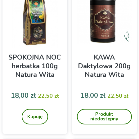
SPOKOJNA NOC
KAWA
herbatka 100g
Daktylowa 200g
Natura Wita
Natura Wita
Cena
Cena podstawowa
Cena
Cena pod
18,00 zł
18,00 zł
22,50 zł
22,50 zł
Herbatka ziołowo-
Niedostępna. Smaczna
owocowa
alternatywa dla tradycyjnej
Produkt
kawy, ale również
Kupuję
niedostępny
wartościowy napój który
może przynieść korzyści
dla zdrowia