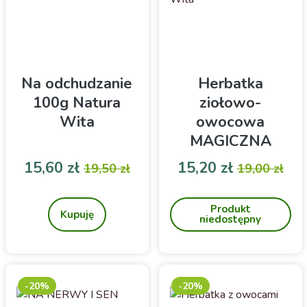
Na odchudzanie
Herbatka
100g Natura
ziołowo-
Wita
owocowa
MAGICZNA
CHWILA 100g
Cena
Cena podstawowa
Cena
Cena pod
15,60 zł
15,20 zł
19,50 zł
19,00 zł
Natura Wita
Suplement diety
Susz ziołowo- owocowy
do zaparzania
Produkt
Kupuję
niedostępny
-20%
-20%