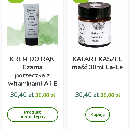
KREM DO RĄK.
KATAR I KASZEL
Czarna
maść 30ml La-Le
porzeczka z
witaminami A i E
La-Le 60ml
Cena
Cena podstawowa
Cena
Cena pod
30,40 zł
30,40 zł
38,00 zł
38,00 zł
Nawilżający krem do
Zawiera kompozycję
pielęgnacji dłoni
olejków eterycznych
Produkt
Kupuję
niedostępny