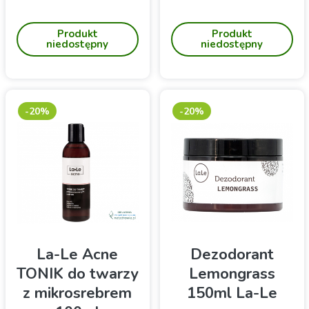
Pasta do mycia twarzy z
Maść punktowa do cery ze
ziemią okrzemkową,
skłonnościami do
Produkt
Produkt
niebieską i zieloną glinką
niedoskonałości
niedostępny
niedostępny
oraz olejem konopnym do
oczyszczania twarzy
-20%
-20%
La-Le Acne
Dezodorant
TONIK do twarzy
Lemongrass
z mikrosrebrem
150ml La-Le