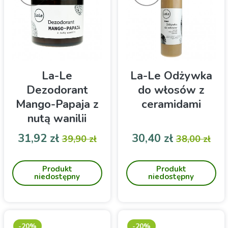
La-Le
La-Le Odżywka
Dezodorant
do włosów z
Mango-Papaja z
ceramidami
nutą wanilii
120ml
Cena
Cena podstawowa
Cena
Cena pod
31,92 zł
30,40 zł
39,90 zł
38,00 zł
Dezodorant w kremie z
Odżywka z ceramidami,
mango i papają o działaniu
która ma działanie
Produkt
Produkt
bakteriobójczym,,
wzmacniające,
niedostępny
niedostępny
dezodoryzującym i
wygładzające i
odświeżającym
regenerujące
-20%
-20%