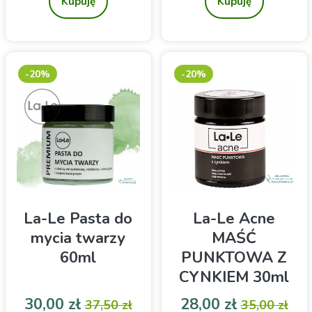
Kupuję
Kupuję
-20%
-20%
La-Le Pasta do
La-Le Acne
mycia twarzy
MAŚĆ
60ml
PUNKTOWA Z
CYNKIEM 30ml
Cena
Cena podstawowa
Cena
Cena pod
30,00 zł
28,00 zł
37,50 zł
35,00 zł