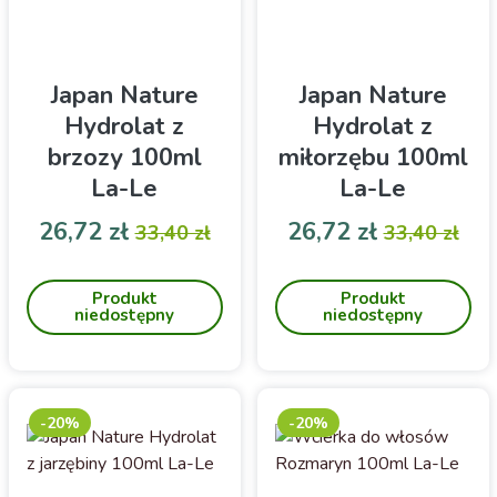
Japan Nature
Japan Nature
Hydrolat z
Hydrolat z
brzozy 100ml
miłorzębu 100ml
La-Le
La-Le
Cena
Cena podstawowa
Cena
Cena pod
26,72 zł
26,72 zł
33,40 zł
33,40 zł
Dla każdego typu cery,
Hydrolat z miłorzębu marki
szczególnie mieszanej,
La-Le to doskonały wybór
Produkt
Produkt
tłustej i problematycznej.
dla osób poszukujących
niedostępny
niedostępny
naturalnego wsparcia w
pielęgnacji wrażliwej,
naczynkowej cery.
Wzmacnia, tonizuje i
nawilża, pozostawiając
-20%
-20%
skórę gładką i pełną
blasku. Zainwestuj w
zdrowy wygląd swojej