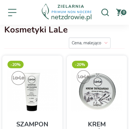
0
Kosmetyki LaLe
-20%
-20%
SZAMPON
KREM