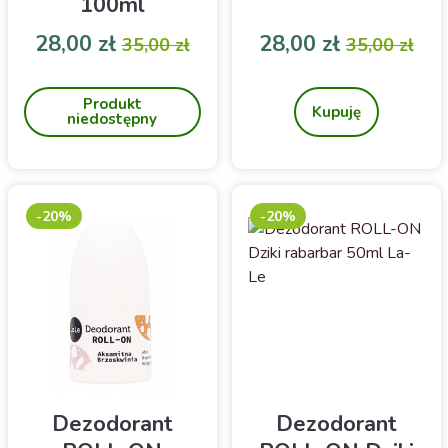
100ml
Cena
Cena podstawowa
Cena
Cena pod
28,00 zł
28,00 zł
35,00 zł
35,00 zł
Tonik z kombuchą,
Dezodorant o zapachu
mocznikiem i hydrolatami
trawy cytrynowej
Produkt
Kupuję
niedostępny
-20%
-20%
Dezodorant
Dezodorant