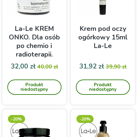
La-Le KREM
Krem pod oczy
ONKO. Dla osób
ogórkowy 15ml
po chemio i
La-Le
radioterapii.
60ml
Cena
Cena podstawowa
Cena
Cena pod
32,00 zł
31,92 zł
40,00 zł
39,90 zł
Krem kosmetyczny ONKO
Krem pod oczy ogórkowy
przeznaczony do skóry po
marki La-Le to naturalny
Produkt
Produkt
chemioterapii i radioterapii
kosmetyk, który nawilża,
niedostępny
niedostępny
oraz z poparzeniami i
redukuje opuchliznę i
bliznami
rewitalizuje skórę wokół
oczu, łącząc właściwości
ogórka z dodatkiem oleju z
ogórecznika.
-20%
-20%