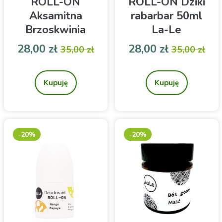
ROLL-ON
ROLL-ON Dziki
Aksamitna
rabarbar 50ml
Brzoskwinia
La-Le
50ml La-Le
Cena
Cena podstawowa
Cena
Cena pod
28,00 zł
28,00 zł
35,00 zł
35,00 zł
Dezodorant ROLL-ON z
Dezodorant ROLL-ON z
ałunem
ałunem
Kupuję
Kupuję
-20%
-20%