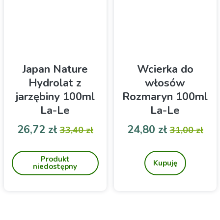
skóry i poczuj moc
japońskiej tradycji w
codziennej pielęgnacji!
Japan Nature
Wcierka do
Hydrolat z
włosów
jarzębiny 100ml
Rozmaryn 100ml
La-Le
La-Le
Cena
Cena podstawowa
Cena
Cena pod
26,72 zł
24,80 zł
33,40 zł
31,00 zł
Hydrolat z jarzębiny marki
To dobry wybór, jeśli
La-Le to naturalny sposób
szukasz prostej, ziołowej
Produkt
na tonizację i rozświetlenie
pielęgnacji skóry głowy,
Kupuję
niedostępny
skóry. Zawiera
która wspiera naturalną
dobroczynne składniki,
kondycję włosów.
które poprawiają jej
kondycję, łagodzą
podrażnienia i wzmacniają