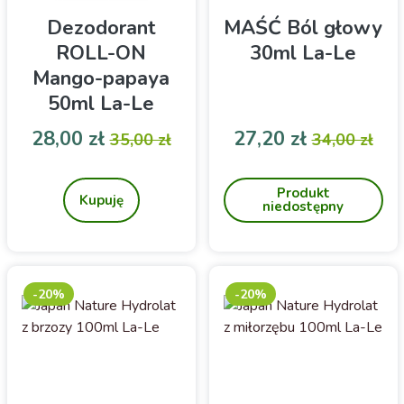
Dezodorant
MAŚĆ Ból głowy
ROLL-ON
30ml La-Le
Mango-papaya
50ml La-Le
Cena
Cena podstawowa
Cena
Cena pod
28,00 zł
27,20 zł
35,00 zł
34,00 zł
Dezodorant ROLL-ON z
Maść na ból głowy to
ałunem
idealne rozwiązanie dla
Produkt
osób, które szukają
Kupuję
niedostępny
naturalnej ulgi w
przypadku migren, napięć i
stresu. Dzięki składnikom
takim jak olejek miętowy,
lawendowy i rozmarynowy,
-20%
-20%
doskonale sprawdzi się u
osób ceniących sobie
zdrowie i komfort w
chwilach dyskomfortu.