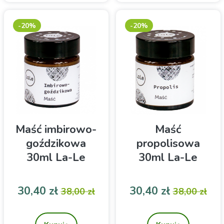
-20%
-20%
Maść imbirowo-
Maść
goździkowa
propolisowa
30ml La-Le
30ml La-Le
Cena
Cena podstawowa
Cena
Cena pod
30,40 zł
30,40 zł
38,00 zł
38,00 zł
Zawiera kompozycję
Produkt naturalny,
olejków eterycznych
wytwarzany w małych
partiach