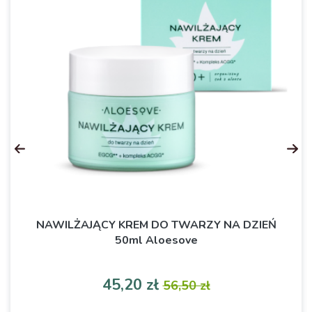
NAWILŻAJĄCY KREM DO TWARZY NA DZIEŃ
50ml Aloesove
Cena
Cena podstawowa
45,20 zł
56,50 zł