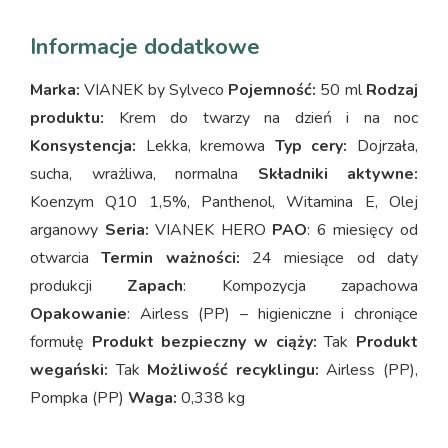
Informacje dodatkowe
Marka:
VIANEK by Sylveco
Pojemność:
50 ml
Rodzaj
produktu:
Krem do twarzy na dzień i na noc
Konsystencja:
Lekka, kremowa
Typ cery:
Dojrzała,
sucha, wrażliwa, normalna
Składniki aktywne:
Koenzym Q10 1,5%, Panthenol, Witamina E, Olej
arganowy
Seria:
VIANEK HERO
PAO
: 6 miesięcy od
otwarcia
Termin ważności:
24 miesiące od daty
produkcji
Zapach
: Kompozycja zapachowa
Opakowanie
: Airless (PP) – higieniczne i chroniące
formułę
Produkt bezpieczny w ciąży:
Tak
Produkt
wegański:
Tak
Możliwość recyklingu:
Airless (PP),
Pompka (PP)
Waga:
0,338 kg