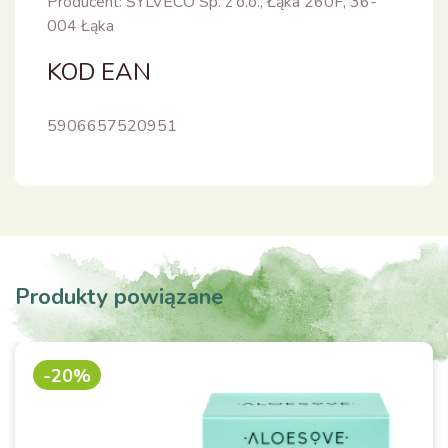
Producent: SYLVECO Sp. z o.o., Łąka 260F, 36-
004 Łąka
KOD EAN
5906657520951
Produkty powiązane
-20%