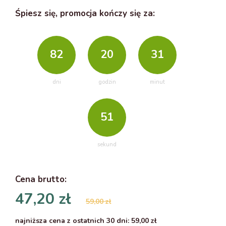
Śpiesz się, promocja kończy się za:
82
20
31
dni
godzin
minut
50
sekund
Cena
brutto
:
47,20 zł
59,00 zł
najniższa cena z ostatnich 30 dni: 59,00 zł